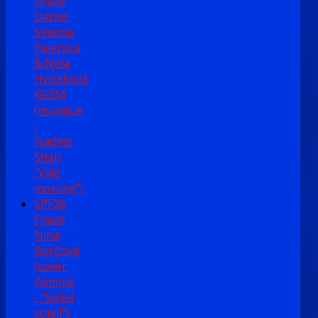
Finale
Danse
Simona
Pajerská
& Nela
Hyriaková
KGŠM
(musique
:
Nadine
Shah
"Ville
morose")
SPF26
Finale
Nina
Bontová
(cover
Pomme
- "Soleil
soleil")