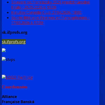
Spievam po francúzsky 2026 (medzi)národné
finále - 29.05.2026 o 15:00!
Halušky Comédie Club: 27.04.2026, 18:00
Soirée littéraire: Femmes en francophonies -
17.03.2026 à 17:00!
sk.ifprofs.org
sk.ifprofs.org
Coordonnées
Alliance
Française Banská