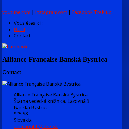
youtube.com
|
instagram.com
|
Facebook TreKlub
Vous êtes ici :
Úvod
Contact
Alliance Française Banská Bystrica
Contact
Alliance Française Banská Bystrica
Štátna vedecká knižnica, Lazovná 9
Banská Bystrica
975 58
Slovakia
directionbb@afsk.sk