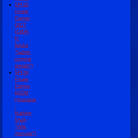
SPF26
Finale
Danse
GJGT
(GIMS
ft.
Niska
"Sapés
comme
jamais")
SPF26
Finale
Danse
KGŠM
(musique
:
Nadine
Shah
"Ville
morose")