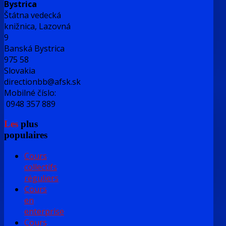
Bystrica
Štátna vedecká
knižnica, Lazovná
9
Banská Bystrica
975 58
Slovakia
directionbb@afsk.sk
Mobilné číslo:
0948 357 889
Les
plus
populaires
Cours
collectifs
réguliers
Cours
en
enterprise
Cours