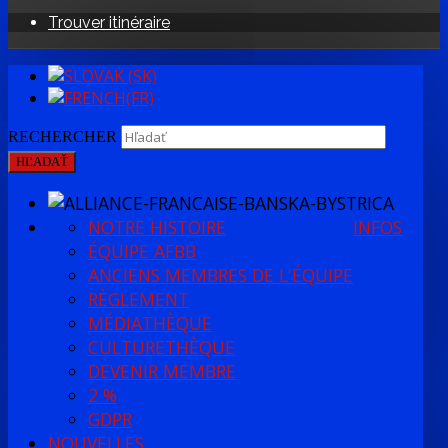
Trouver itinéraire
RECHERCHER
HĽADAŤ
NOTRE HISTOIRE
INFOS
ÉQUIPE AFBB
ANCIENS MEMBRES DE L'ÉQUIPE
RÈGLEMENT
MÉDIATHÈQUE
CULTURETHÈQUE
DEVENIR MEMBRE
2 %
GDPR
NOUVELLES