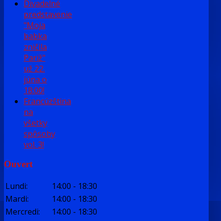
Divadelné
predstavenie
"Moja
babka
zničila
Pariž"
už 22.
júna o
18:00!
Francúzština
na
všetky
spôsoby
vol. 3!
Ouvert
Lundi
:
14:00
-
18:30
Mardi
:
14:00
-
18:30
Mercredi
:
14:00
-
18:30