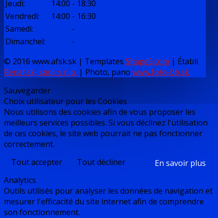
Jeudi
:
14:00
-
18:30
Vendredi
:
14:00
-
16:30
Samedi
:
-
Dimanchel
:
-
© 2016 www.afsk.sk | Templates
Shape5.com
|
Établi
Renat.sk, spol. s r. o.
| Photo, pano
www.foto-bb.sk
Sauvegarder
Choix utilisateur pour les Cookies
Nous utilisons des cookies afin de vous proposer les
meilleurs services possibles. Si vous déclinez l'utilisation
de ces cookies, le site web pourrait ne pas fonctionner
correctement.
Tout accepter
Tout décliner
En savoir plus
Analytics
Outils utilisés pour analyser les données de navigation et
mesurer l'efficacité du site internet afin de comprendre
son fonctionnement.