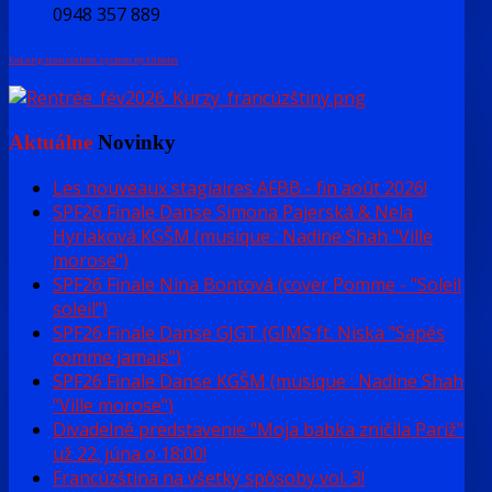
0948 357 889
FaLang translation system by Faboba
Aktuálne
Novinky
Les nouveaux stagiaires AFBB - fin août 2026!
SPF26 Finale Danse Simona Pajerská & Nela
Hyriaková KGŠM (musique : Nadine Shah "Ville
morose")
SPF26 Finale Nina Bontová (cover Pomme - "Soleil
soleil")
SPF26 Finale Danse GJGT (GIMS ft. Niska "Sapés
comme jamais")
SPF26 Finale Danse KGŠM (musique : Nadine Shah
"Ville morose")
Divadelné predstavenie "Moja babka zničila Pariž"
už 22. júna o 18:00!
Francúzština na všetky spôsoby vol. 3!