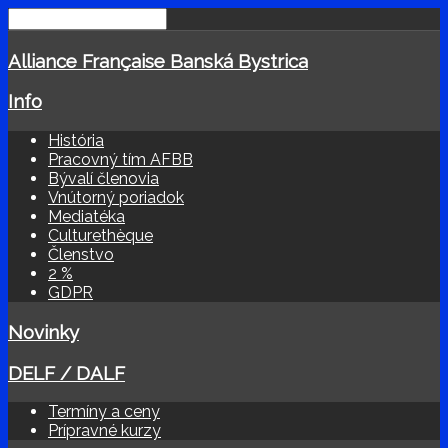
Alliance Française Banská Bystrica
Info
História
Pracovný tím AFBB
Bývalí členovia
Vnútorný poriadok
Mediatéka
Culturethèque
Členstvo
2 %
GDPR
Novinky
DELF / DALF
Termíny a ceny
Prípravné kurzy