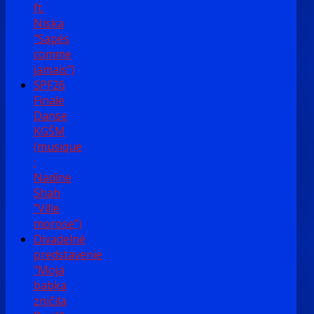
ft.
Niska
"Sapés
comme
jamais")
SPF26
Finale
Danse
KGŠM
(musique
:
Nadine
Shah
"Ville
morose")
Divadelné
predstavenie
"Moja
babka
zničila