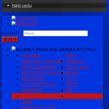
Nájsť cestu
HĽADAŤ ...
HĽADAŤ
HISTÓRIA
INFO
PRACOVNÝ TÍM AFBB
NOVINKY
BÝVALÍ ČLENOVIA
DELF / DALF
VNÚTORNÝ PORIADOK
KURZY
MEDIATÉKA
FOTO
CULTURETHÈQUE
VIDEO
ČLENSTVO
SPF
2 %
KONTAKT
GDPR
TERMÍNY A CENY