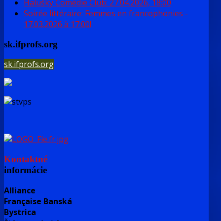
Halušky Comédie Club: 27.04.2026, 18:00
Soirée littéraire: Femmes en francophonies -
17.03.2026 à 17:00!
sk.ifprofs.org
sk.ifprofs.org
Kontaktné
informácie
Alliance
Française Banská
Bystrica