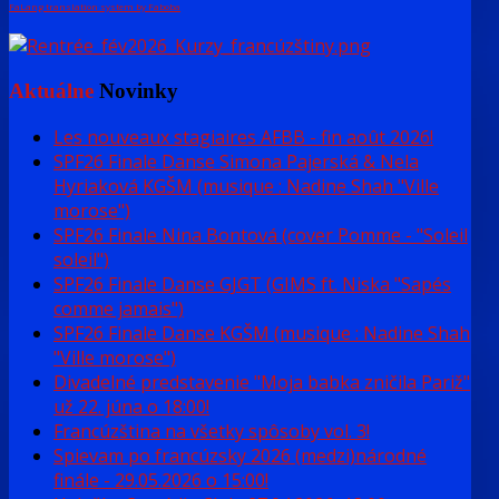
FaLang translation system by Faboba
Aktuálne
Novinky
Les nouveaux stagiaires AFBB - fin août 2026!
SPF26 Finale Danse Simona Pajerská & Nela
Hyriaková KGŠM (musique : Nadine Shah "Ville
morose")
SPF26 Finale Nina Bontová (cover Pomme - "Soleil
soleil")
SPF26 Finale Danse GJGT (GIMS ft. Niska "Sapés
comme jamais")
SPF26 Finale Danse KGŠM (musique : Nadine Shah
"Ville morose")
Divadelné predstavenie "Moja babka zničila Pariž"
už 22. júna o 18:00!
Francúzština na všetky spôsoby vol. 3!
Spievam po francúzsky 2026 (medzi)národné
finále - 29.05.2026 o 15:00!