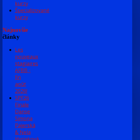
kurzy
Špecializované
kurzy
Najnovšie
články
Les
nouveaux
stagiaires
AFBB -
fin
août
2026!
SPF26
Finale
Danse
Simona
Pajerská
& Nela
Hyriaková