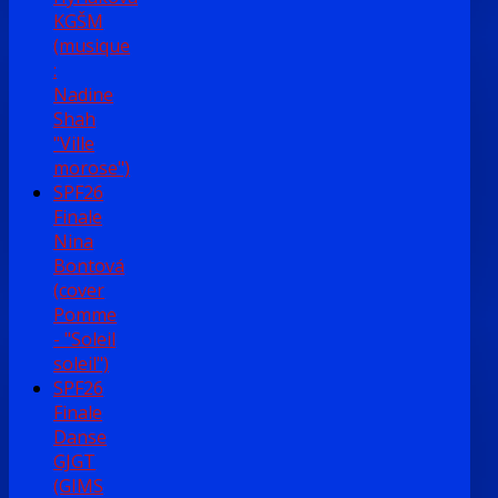
KGŠM
(musique
:
Nadine
Shah
"Ville
morose")
SPF26
Finale
Nina
Bontová
(cover
Pomme
- "Soleil
soleil")
SPF26
Finale
Danse
GJGT
(GIMS