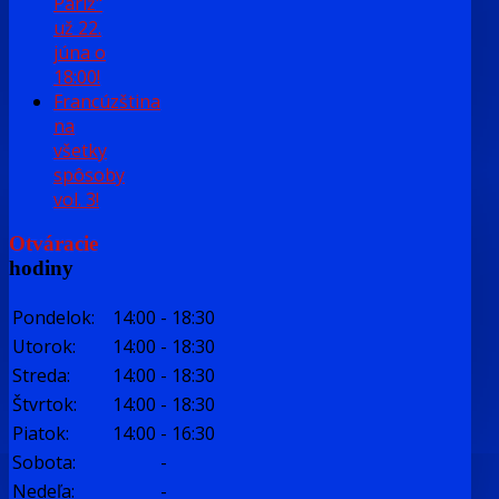
Pariž"
už 22.
júna o
18:00!
Francúzština
na
všetky
spôsoby
vol. 3!
Otváracie
hodiny
Pondelok:
14:00
-
18:30
Utorok:
14:00
-
18:30
Streda:
14:00
-
18:30
Štvrtok:
14:00
-
18:30
Piatok:
14:00
-
16:30
Sobota:
-
Nedeľa:
-