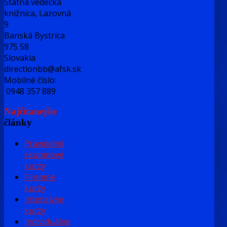
Štátna vedecká
knižnica, Lazovná
9
Banská Bystrica
975 58
Slovakia
directionbb@afsk.sk
Mobilné číslo:
0948 357 889
Najčítanejšie
články
Pravidelné
skupinové
kurzy
Firemné
kurzy
Intenzívne
kurzy
Individuálne