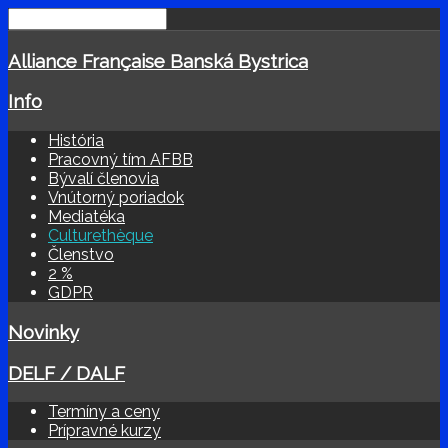
Alliance Française Banská Bystrica
Info
História
Pracovný tím AFBB
Bývalí členovia
Vnútorný poriadok
Mediatéka
Culturethèque
Členstvo
2 %
GDPR
Novinky
DELF / DALF
Termíny a ceny
Prípravné kurzy