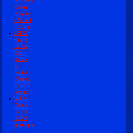
Bontová
(cover
Pomme
- "Soleil
soleil")
SPF26
Finale
Danse
GJGT
(GIMS
ft.
Niska
"Sapés
comme
jamais")
SPF26
Finale
Danse
KGŠM
(musique
: