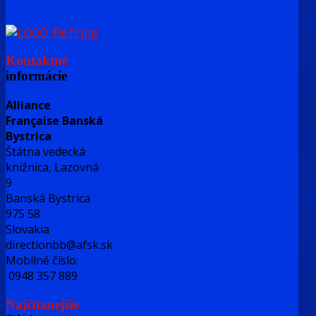
Kontaktné
informácie
Alliance
Française Banská
Bystrica
Štátna vedecká
knižnica, Lazovná
9
Banská Bystrica
975 58
Slovakia
directionbb@afsk.sk
Mobilné číslo:
0948 357 889
Najčítanejšie