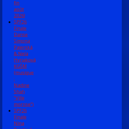
fin
août
2026!
SPF26
Finale
Danse
Simona
Pajerská
& Nela
Hyriaková
KGŠM
(musique
:
Nadine
Shah
"Ville
morose")
SPF26
Finale
Nina