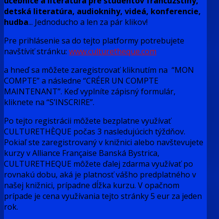
učebnice a literatúra pre študentov francúzštiny,
detská literatúra, audioknihy, videá, konferencie,
hudba
... Jednoducho a len za pár klikov!
Pre prihlásenie sa do tejto platformy potrebujete
navštíviť stránku:
www.culturetheque.com
a hneď sa môžete zaregistrovať kliknutím na “MON
COMPTE” a následne “CRÉER UN COMPTE
MAINTENANT”. Keď vyplníte zápisný formulár,
kliknete na “S’INSCRIRE”.
Po tejto registrácii môžete bezplatne využívať
CULTURETHÈQUE počas 3 nasledujúcich týždňov.
Pokiaľ ste zaregistrovaný v knižnici alebo navštevujete
kurzy v Alliance Française Banská Bystrica,
CULTURETHEQUE môžete ďalej zdarma využívať po
rovnakú dobu, aká je platnosť vášho predplatného v
našej knižnici, prípadne dĺžka kurzu. V opačnom
prípade je cena využívania tejto stránky 5 eur za jeden
rok.