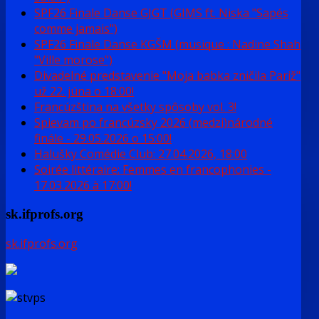
SPF26 Finale Danse GJGT (GIMS ft. Niska "Sapés
comme jamais")
SPF26 Finale Danse KGŠM (musique : Nadine Shah
"Ville morose")
Divadelné predstavenie "Moja babka zničila Pariž"
už 22. júna o 18:00!
Francúzština na všetky spôsoby vol. 3!
Spievam po francúzsky 2026 (medzi)národné
finále - 29.05.2026 o 15:00!
Halušky Comédie Club: 27.04.2026, 18:00
Soirée littéraire: Femmes en francophonies -
17.03.2026 à 17:00!
sk.ifprofs.org
sk.ifprofs.org