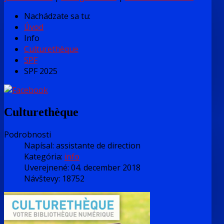
Nachádzate sa tu:
Úvod
Info
Culturethèque
SPF
SPF 2025
Culturethèque
Podrobnosti
Napísal:
assistante de direction
Kategória:
info
Uverejnené: 04. december 2018
Návštevy: 18752