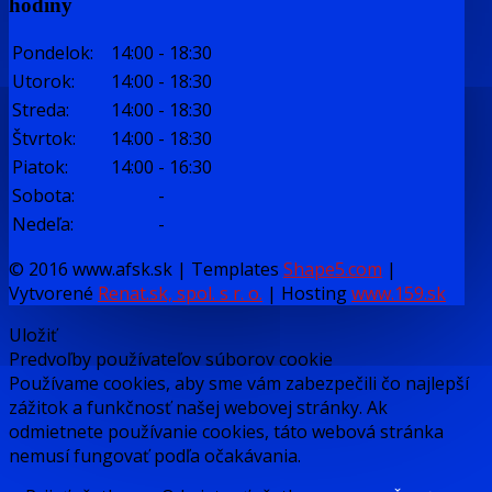
hodiny
Pondelok:
14:00
-
18:30
Utorok:
14:00
-
18:30
Streda:
14:00
-
18:30
Štvrtok:
14:00
-
18:30
Piatok:
14:00
-
16:30
Sobota:
-
Nedeľa:
-
© 2016 www.afsk.sk | Templates
Shape5.com
|
Vytvorené
Renat.sk, spol. s r. o.
| Hosting
www.159.sk
Uložiť
Predvoľby používateľov súborov cookie
Používame cookies, aby sme vám zabezpečili čo najlepší
zážitok a funkčnosť našej webovej stránky. Ak
odmietnete používanie cookies, táto webová stránka
nemusí fungovať podľa očakávania.