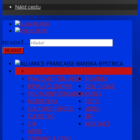
Nájsť cestu
HĽADAŤ ...
HĽADAŤ
HISTÓRIA
INFO
PRACOVNÝ TÍM AFBB
NOVINKY
BÝVALÍ ČLENOVIA
DELF / DALF
VNÚTORNÝ PORIADOK
KURZY
MEDIATÉKA
FOTO
CULTURETHÈQUE
VIDEO
ČLENSTVO
SPF
2 %
KONTAKT
GDPR
TERMÍNY A CENY