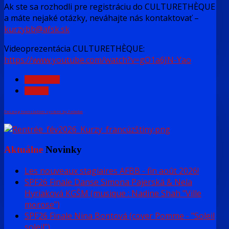
Ak ste sa rozhodli pre registráciu do CULTURETHÈQUE
a máte nejaké otázky, neváhajte nás kontaktovať –
kurzybb@afsk.sk
Videoprezentácia CULTURETHÈQUE:
https://www.youtube.com/watch?v=gO1a6JN-Yao
PREDCH.
NASL.
FaLang translation system by Faboba
Aktuálne
Novinky
Les nouveaux stagiaires AFBB - fin août 2026!
SPF26 Finale Danse Simona Pajerská & Nela
Hyriaková KGŠM (musique : Nadine Shah "Ville
morose")
SPF26 Finale Nina Bontová (cover Pomme - "Soleil
soleil")