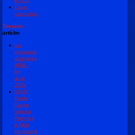
et FOS
Cours
spécialisés
Derniers
articles
Les
nouveaux
stagiaires
AFBB -
fin
août
2026!
SPF26
Finale
Danse
Simona
Pajerská
& Nela
Hyriaková