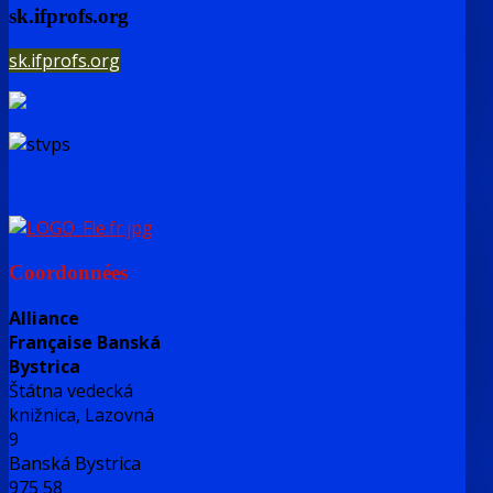
sk.ifprofs.org
sk.ifprofs.org
Coordonnées
Alliance
Française Banská
Bystrica
Štátna vedecká
knižnica, Lazovná
9
Banská Bystrica
975 58