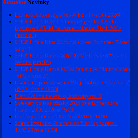
Aktuálne
Novinky
Les nouveaux stagiaires AFBB - fin août 2026!
SPF26 Finale Danse Simona Pajerská & Nela
Hyriaková KGŠM (musique : Nadine Shah "Ville
morose")
SPF26 Finale Nina Bontová (cover Pomme - "Soleil
soleil")
SPF26 Finale Danse GJGT (GIMS ft. Niska "Sapés
comme jamais")
SPF26 Finale Danse KGŠM (musique : Nadine Shah
"Ville morose")
Divadelné predstavenie "Moja babka zničila Pariž"
už 22. júna o 18:00!
Francúzština na všetky spôsoby vol. 3!
Spievam po francúzsky 2026 (medzi)národné
finále - 29.05.2026 o 15:00!
Halušky Comédie Club: 27.04.2026, 18:00
Soirée littéraire: Femmes en francophonies -
17.03.2026 à 17:00!