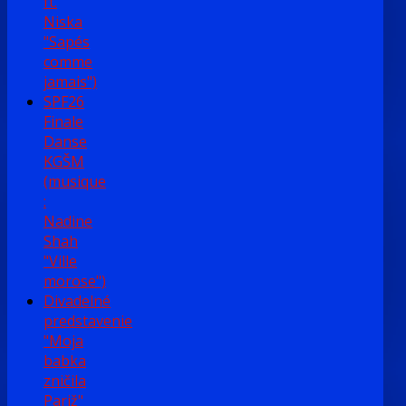
ft.
Niska
"Sapés
comme
jamais")
SPF26
Finale
Danse
KGŠM
(musique
:
Nadine
Shah
"Ville
morose")
Divadelné
predstavenie
"Moja
babka
zničila
Pariž"