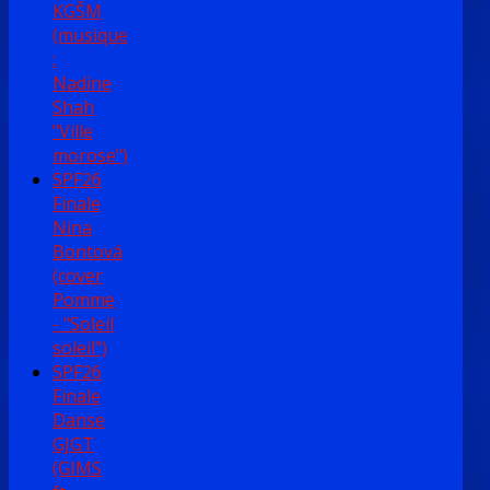
KGŠM
(musique
:
Nadine
Shah
"Ville
morose")
SPF26
Finale
Nina
Bontová
(cover
Pomme
- "Soleil
soleil")
SPF26
Finale
Danse
GJGT
(GIMS