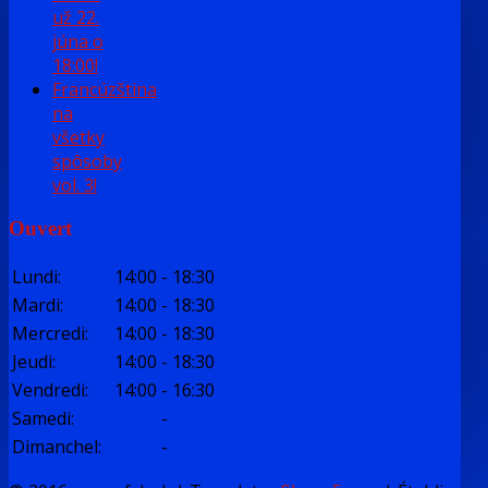
už 22.
júna o
18:00!
Francúzština
na
všetky
spôsoby
vol. 3!
Ouvert
Lundi
:
14:00
-
18:30
Mardi
:
14:00
-
18:30
Mercredi
:
14:00
-
18:30
Jeudi
:
14:00
-
18:30
Vendredi
:
14:00
-
16:30
Samedi
:
-
Dimanchel
:
-