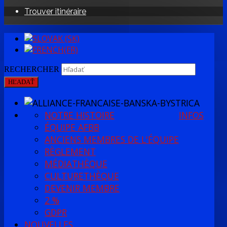
Trouver itinéraire
RECHERCHER
HĽADAŤ
NOTRE HISTOIRE
INFOS
ÉQUIPE AFBB
ANCIENS MEMBRES DE L'ÉQUIPE
RÈGLEMENT
MÉDIATHÈQUE
CULTURETHÈQUE
DEVENIR MEMBRE
2 %
GDPR
NOUVELLES