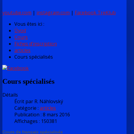
youtube.com
|
instagram.com
|
Facebook TreKlub
Vous êtes ici :
Úvod
Cours
Fiches d’inscription
articles
Cours spécialisés
Cours spécialisés
Détails
Écrit par
R. Náhlovský
Catégorie :
articles
Publication : 8 mars 2016
Affichages : 150381
Cours de français spécialisés