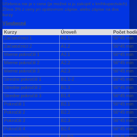
Učebnica nie je v cene (je možné si ju zakúpiť v kníhkupectvách).
Zľava 3% z ceny pri opätovnom zápise, alebo zápise na dva
kurzy.
Všeobecné
Kurzy
Úroveň
Počet hodí
Začiatočníci 1
A1.1
56*45 min
Začiatočníci 2
A1.2
56*45 min
Mierne pokročilí 1
A2.1
56*45 min
Mierne pokročilí 2
A2.2
56*45 min
Mierne pokročilí 3
A2.3
56*45 min
Stredne pokročilí 1
B1.1-2
56*45 min
Stredne pokročilí 2
B1.3
56*45 min
Stredne pokročilí 3
B1.4
56*45 min
Pokročilí 1
B2.1
56*45 min
Pokročilí 2
B2.2
56*45 min
Pokročilí 3
B2.3
56*45 min
Pokročilí 4
B2.4
56*45 min
Konverzácia
B1/B2
28*45 min