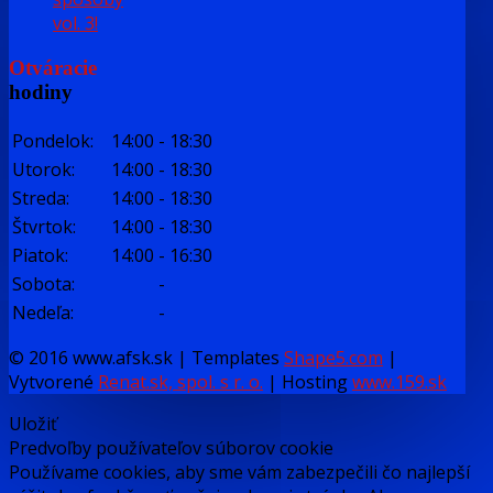
vol. 3!
Otváracie
hodiny
Pondelok:
14:00
-
18:30
Utorok:
14:00
-
18:30
Streda:
14:00
-
18:30
Štvrtok:
14:00
-
18:30
Piatok:
14:00
-
16:30
Sobota:
-
Nedeľa:
-
© 2016 www.afsk.sk | Templates
Shape5.com
|
Vytvorené
Renat.sk, spol. s r. o.
| Hosting
www.159.sk
Uložiť
Predvoľby používateľov súborov cookie
Používame cookies, aby sme vám zabezpečili čo najlepší