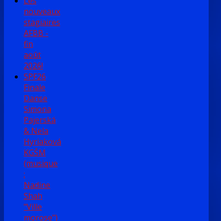
Les
nouveaux
stagiaires
AFBB -
fin
août
2026!
SPF26
Finale
Danse
Simona
Pajerská
& Nela
Hyriaková
KGŠM
(musique
:
Nadine
Shah
"Ville
morose")