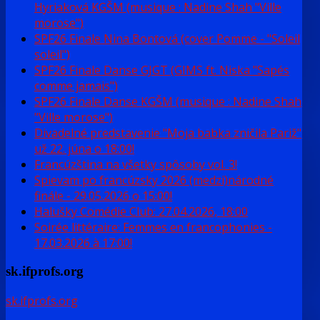
Hyriaková KGŠM (musique : Nadine Shah "Ville
morose")
SPF26 Finale Nina Bontová (cover Pomme - "Soleil
soleil")
SPF26 Finale Danse GJGT (GIMS ft. Niska "Sapés
comme jamais")
SPF26 Finale Danse KGŠM (musique : Nadine Shah
"Ville morose")
Divadelné predstavenie "Moja babka zničila Pariž"
už 22. júna o 18:00!
Francúzština na všetky spôsoby vol. 3!
Spievam po francúzsky 2026 (medzi)národné
finále - 29.05.2026 o 15:00!
Halušky Comédie Club: 27.04.2026, 18:00
Soirée littéraire: Femmes en francophonies -
17.03.2026 à 17:00!
sk.ifprofs.org
sk.ifprofs.org