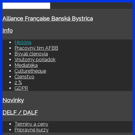
Alliance Française Banská Bystrica
Info
História
Pracovný tím AFBB
Bývalí členovia
Vnútorný poriadok
Mediatéka
Culturethèque
Členstvo
2 %
GDPR
Novinky
DELF / DALF
Termíny a ceny
Prípravné kurzy