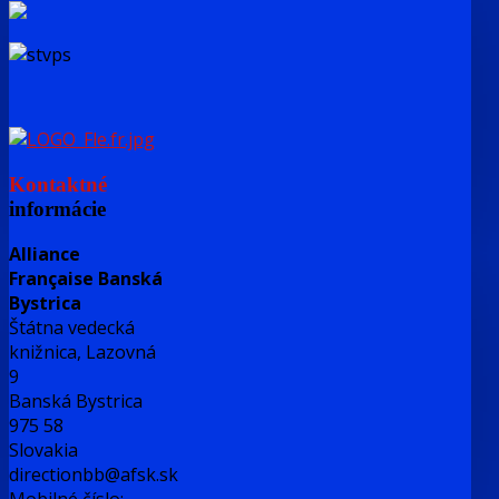
Kontaktné
informácie
Alliance
Française Banská
Bystrica
Štátna vedecká
knižnica, Lazovná
9
Banská Bystrica
975 58
Slovakia
directionbb@afsk.sk