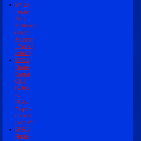
SPF26
Finale
Nina
Bontová
(cover
Pomme
- "Soleil
soleil")
SPF26
Finale
Danse
GJGT
(GIMS
ft.
Niska
"Sapés
comme
jamais")
SPF26
Finale