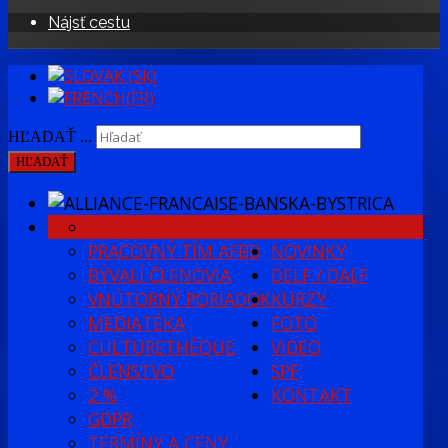
Nájsť cestu
HĽADAŤ ...
HĽADAŤ
HISTÓRIA
INFO
PRACOVNÝ TÍM AFBB
NOVINKY
BÝVALÍ ČLENOVIA
DELF / DALF
VNÚTORNÝ PORIADOK
KURZY
MEDIATÉKA
FOTO
CULTURETHÈQUE
VIDEO
ČLENSTVO
SPF
2 %
KONTAKT
GDPR
TERMÍNY A CENY