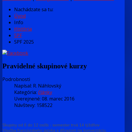
Nachádzate sa tu:
Úvod
Info
História
SPF
SPF 2025
Pravidelné skupinové kurzy
Podrobnosti
Napísal:
R. Náhlovský
Kategória:
články
Uverejnené: 08. marec 2016
Návštevy: 158522
Skupiny od 6 do 12 osôb - semester trvá 14 týždňov
Výučba francúzskeho jazyka s dôrazom na konverzáciu.