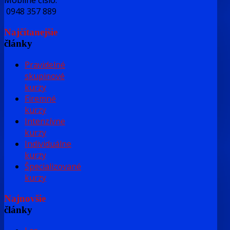
Mobilné číslo:
0948 357 889
Najčítanejšie
články
Pravidelné
skupinové
kurzy
Firemné
kurzy
Intenzívne
kurzy
Individuálne
kurzy
Špecializované
kurzy
Najnovšie
články