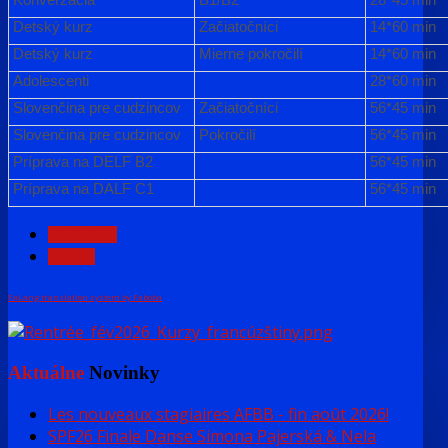
Detský kurz
Začiatočníci
14*60 min
Detský kurz
Mierne pokročilí
14*60 min
Adolescenti
28*60 min
Slovenčina pre cudzincov
Začiatočníci
56*45 min
Slovenčina pre cudzincov
Pokročilí
56*45 min
Príprava na DELF B2
56*45 min
Príprava na DALF C1
56*45 min
PREDCH.
NASL.
FaLang translation system by Faboba
Aktuálne
Novinky
Les nouveaux stagiaires AFBB - fin août 2026!
SPF26 Finale Danse Simona Pajerská & Nela