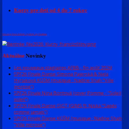
Kurzy pre deti od 4 do 7 rokov
FaLang translation system by Faboba
Aktuálne
Novinky
Les nouveaux stagiaires AFBB - fin août 2026!
SPF26 Finale Danse Simona Pajerská & Nela
Hyriaková KGŠM (musique : Nadine Shah "Ville
morose")
SPF26 Finale Nina Bontová (cover Pomme - "Soleil
soleil")
SPF26 Finale Danse GJGT (GIMS ft. Niska "Sapés
comme jamais")
SPF26 Finale Danse KGŠM (musique : Nadine Shah
"Ville morose")