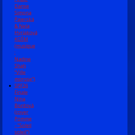
Danse
Simona
Pajerská
& Nela
Hyriaková
KGŠM
(musique
:
Nadine
Shah
"Ville
morose")
SPF26
Finale
Nina
Bontová
(cover
Pomme
- "Soleil
soleil")