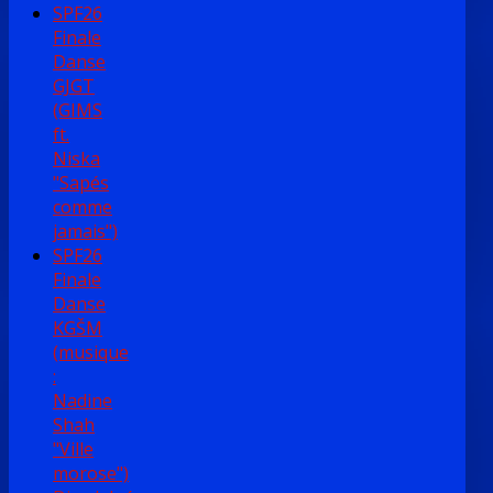
SPF26
Finale
Danse
GJGT
(GIMS
ft.
Niska
"Sapés
comme
jamais")
SPF26
Finale
Danse
KGŠM
(musique
:
Nadine
Shah
"Ville
morose")