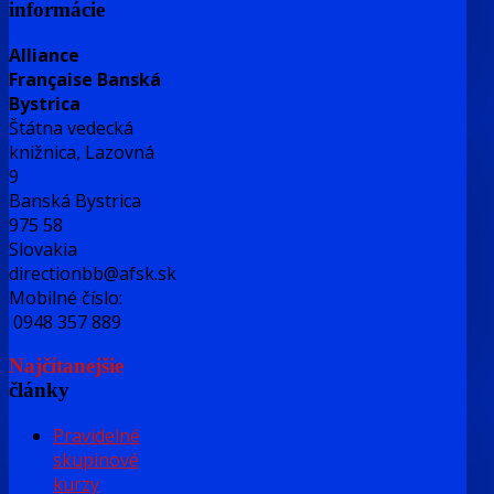
informácie
Alliance
Française Banská
Bystrica
Štátna vedecká
knižnica, Lazovná
9
Banská Bystrica
975 58
Slovakia
directionbb@afsk.sk
Mobilné číslo:
0948 357 889
Najčítanejšie
články
Pravidelné
skupinové
kurzy