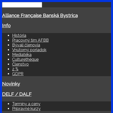
Alliance Française Banská Bystrica
Info
História
Pracovný tím AFBB
Bývalí členovia
Vnútorný poriadok
Mediatéka
Culturethèque
Členstvo
2 %
GDPR
Novinky
DELF / DALF
Termíny a ceny
Prípravné kurzy