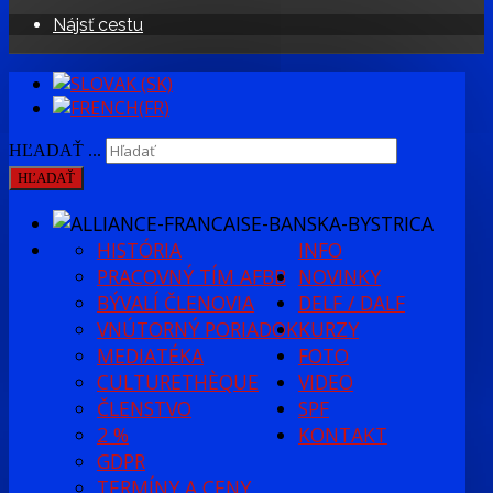
Nájsť cestu
HĽADAŤ ...
HĽADAŤ
HISTÓRIA
INFO
PRACOVNÝ TÍM AFBB
NOVINKY
BÝVALÍ ČLENOVIA
DELF / DALF
VNÚTORNÝ PORIADOK
KURZY
MEDIATÉKA
FOTO
CULTURETHÈQUE
VIDEO
ČLENSTVO
SPF
2 %
KONTAKT
GDPR
TERMÍNY A CENY