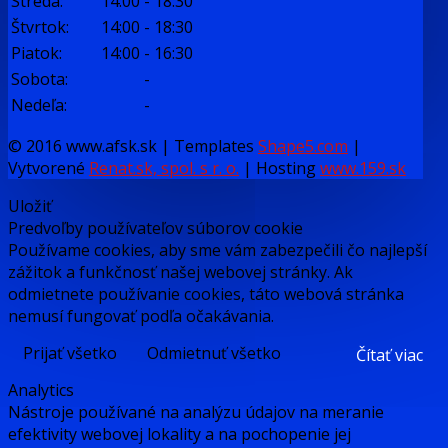
Streda:
14:00
-
18:30
Štvrtok:
14:00
-
18:30
Piatok:
14:00
-
16:30
Sobota:
-
Nedeľa:
-
© 2016 www.afsk.sk | Templates
Shape5.com
|
Vytvorené
Renat.sk, spol. s r. o.
| Hosting
www.159.sk
Uložiť
Predvoľby používateľov súborov cookie
Používame cookies, aby sme vám zabezpečili čo najlepší
zážitok a funkčnosť našej webovej stránky. Ak
odmietnete používanie cookies, táto webová stránka
nemusí fungovať podľa očakávania.
Prijať všetko
Odmietnuť všetko
Čítať viac
Analytics
Nástroje používané na analýzu údajov na meranie
efektivity webovej lokality a na pochopenie jej