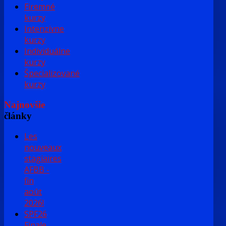
Firemné
kurzy
Intenzívne
kurzy
Individuálne
kurzy
Špecializované
kurzy
Najnovšie
články
Les
nouveaux
stagiaires
AFBB -
fin
août
2026!
SPF26
Finale