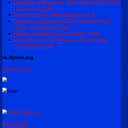
Divadelné predstavenie "Moja babka zničila Pariž"
už 22. júna o 18:00!
Francúzština na všetky spôsoby vol. 3!
Spievam po francúzsky 2026 (medzi)národné
finále - 29.05.2026 o 15:00!
Halušky Comédie Club: 27.04.2026, 18:00
Soirée littéraire: Femmes en francophonies -
17.03.2026 à 17:00!
sk.ifprofs.org
sk.ifprofs.org
Kontaktné