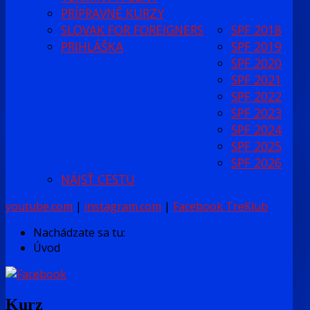
PRÍPRAVNÉ KURZY
SLOVAK FOR FOREIGNERS
SPF 2018
PRIHLÁŠKA
SPF 2019
SPF 2020
SPF 2021
SPF 2022
SPF 2023
SPF 2024
SPF 2025
SPF 2026
NÁJSŤ CESTU
youtube.com
|
instagram.com
|
Facebook TreKlub
Nachádzate sa tu:
Úvod
Kurz