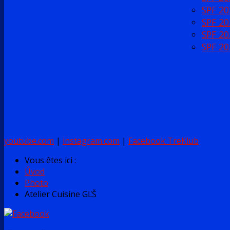
SPF 20
SPF 20
SPF 20
SPF 20
youtube.com
|
instagram.com
|
Facebook TreKlub
Vous êtes ici :
Úvod
Photo
Atelier Cuisine GĽŠ