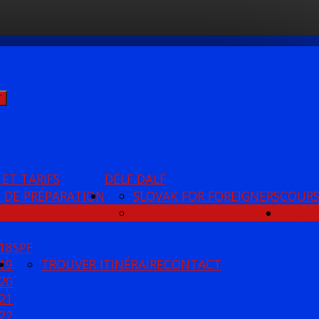
Ť
S
 ET TARIFS
DELF DALF
 DE PRÉPARATION
SLOVAK FOR FOREIGNERS
COUR
FICHES D’INSCRIPTION
PHOT
18
SPF
19
TROUVER ITINÉRAIRE
CONTACT
20
21
22