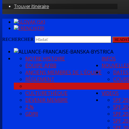
Trouver itinéraire
RECHERCHER
HĽADA
NOTRE HISTOIRE
INFOS
ÉQUIPE AFBB
NOUVELLE
ANCIENS MEMBRES DE L'ÉQUIPE
DATES
RÈGLEMENT
COURS
MÉDIATHÈQUE
CULTURETHÈQUE
VIDEOS
DEVENIR MEMBRE
SPF 20
2 %
SPF 20
GDPR
SPF 20
SPF 20
SPF 20