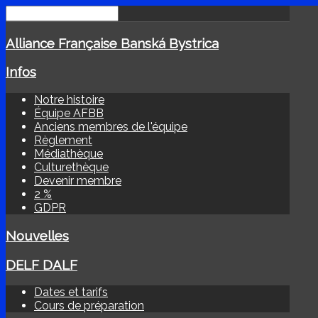
Alliance Française Banská Bystrica
Infos
Notre histoire
Équipe AFBB
Anciens membres de l'équipe
Règlement
Médiathèque
Culturethèque
Devenir membre
2 %
GDPR
Nouvelles
DELF DALF
Dates et tarifs
Cours de préparation