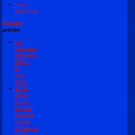
Cours
spécialisés
Derniers
articles
Les
nouveaux
stagiaires
AFBB -
fin
août
2026!
SPF26
Finale
Danse
Simona
Pajerská
& Nela
Hyriaková
KGŠM