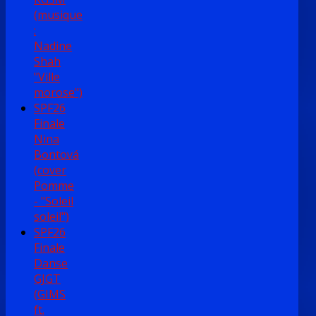
(musique
:
Nadine
Shah
"Ville
morose")
SPF26
Finale
Nina
Bontová
(cover
Pomme
- "Soleil
soleil")
SPF26
Finale
Danse
GJGT
(GIMS
ft.