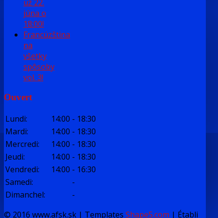
už 22.
júna o
18:00!
Francúzština
na
všetky
spôsoby
vol. 3!
Ouvert
Lundi
:
14:00
-
18:30
Mardi
:
14:00
-
18:30
Mercredi
:
14:00
-
18:30
Jeudi
:
14:00
-
18:30
Vendredi
:
14:00
-
16:30
Samedi
:
-
Dimanchel
:
-
© 2016 www.afsk.sk | Templates
Shape5.com
|
Établi