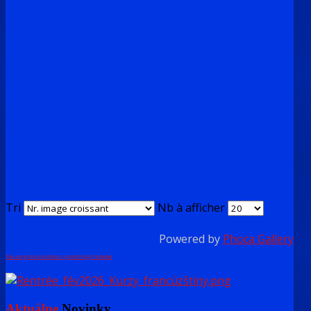
Tri
Nb à afficher
Powered by
Phoca Gallery
FaLang translation system by Faboba
Aktuálne
Novinky