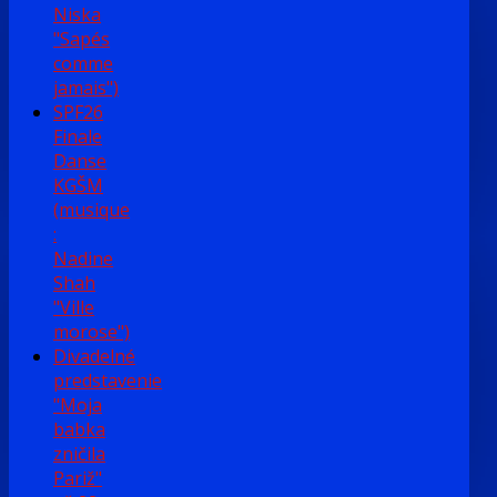
Niska
"Sapés
comme
jamais")
SPF26
Finale
Danse
KGŠM
(musique
:
Nadine
Shah
"Ville
morose")
Divadelné
predstavenie
"Moja
babka
zničila
Pariž"