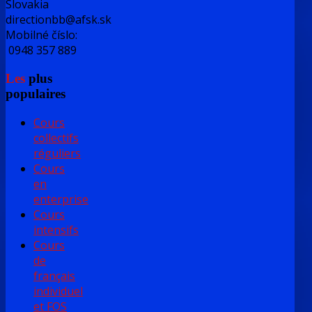
Slovakia
directionbb@afsk.sk
Mobilné číslo:
0948 357 889
Les
plus
populaires
Cours
collectifs
réguliers
Cours
en
enterprise
Cours
intensifs
Cours
de
français
individuel
et FOS