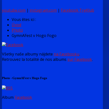
youtube.com
|
instagram.com
|
Facebook TreKlub
Vous êtes ici :
Úvod
Photo
GymnAFest v Hogo Fogo
Všetky naše albumy nájdete
na Facebooku
.
Retrouvez la totalité de nos albums
sur Facebook
.
Photo - GymnAFest v Hogo Fogo
Album
Facebook