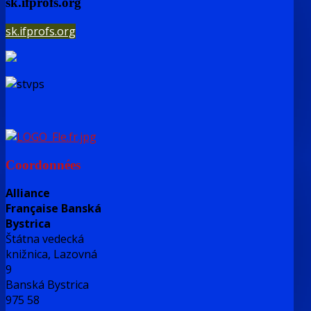
sk.ifprofs.org
sk.ifprofs.org
Coordonnées
Alliance
Française Banská
Bystrica
Štátna vedecká
knižnica, Lazovná
9
Banská Bystrica
975 58