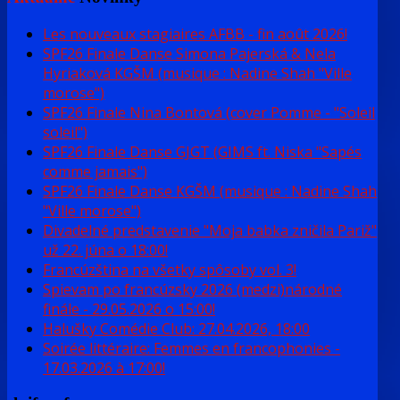
Les nouveaux stagiaires AFBB - fin août 2026!
SPF26 Finale Danse Simona Pajerská & Nela
Hyriaková KGŠM (musique : Nadine Shah "Ville
morose")
SPF26 Finale Nina Bontová (cover Pomme - "Soleil
soleil")
SPF26 Finale Danse GJGT (GIMS ft. Niska "Sapés
comme jamais")
SPF26 Finale Danse KGŠM (musique : Nadine Shah
"Ville morose")
Divadelné predstavenie "Moja babka zničila Pariž"
už 22. júna o 18:00!
Francúzština na všetky spôsoby vol. 3!
Spievam po francúzsky 2026 (medzi)národné
finále - 29.05.2026 o 15:00!
Halušky Comédie Club: 27.04.2026, 18:00
Soirée littéraire: Femmes en francophonies -
17.03.2026 à 17:00!