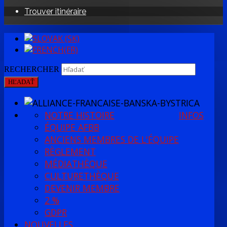
Trouver itinéraire
RECHERCHER
HĽADAŤ
NOTRE HISTOIRE
INFOS
ÉQUIPE AFBB
ANCIENS MEMBRES DE L'ÉQUIPE
RÈGLEMENT
MÉDIATHÈQUE
CULTURETHÈQUE
DEVENIR MEMBRE
2 %
GDPR
NOUVELLES