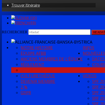
Trouver itinéraire
RECHERCHER
HĽADA
NOTRE HISTOIRE
INFOS
ÉQUIPE AFBB
NOUVELLE
ANCIENS MEMBRES DE L'ÉQUIPE
DATES
RÈGLEMENT
COURS
MÉDIATHÈQUE
CULTURETHÈQUE
VIDEOS
DEVENIR MEMBRE
SPF 20
2 %
SPF 20
GDPR
SPF 20
SPF 20
SPF 20