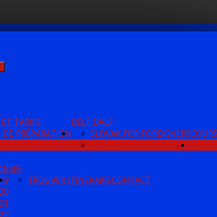
Ť
S
 ET TARIFS
DELF DALF
 DE PRÉPARATION
SLOVAK FOR FOREIGNERS
COUR
FICHES D’INSCRIPTION
PHOT
18
SPF
19
TROUVER ITINÉRAIRE
CONTACT
20
21
22