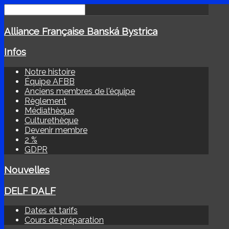
Alliance Française Banská Bystrica
Infos
Notre histoire
Équipe AFBB
Anciens membres de l'équipe
Règlement
Médiathèque
Culturethèque
Devenir membre
2 %
GDPR
Nouvelles
DELF DALF
Dates et tarifs
Cours de préparation