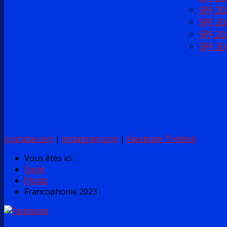
SPF 20
SPF 20
SPF 20
SPF 20
youtube.com
|
instagram.com
|
Facebook TreKlub
Vous êtes ici :
Úvod
Photo
Francophonie 2023