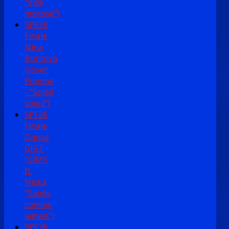
"Ville
morose")
SPF26
Finale
Nina
Bontová
(cover
Pomme
- "Soleil
soleil")
SPF26
Finale
Danse
GJGT
(GIMS
ft.
Niska
"Sapés
comme
jamais")
SPF26