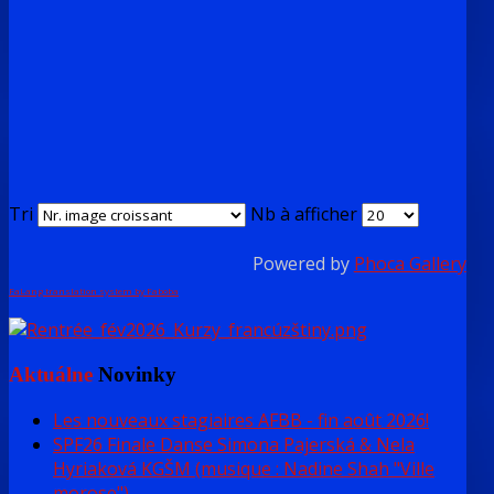
Tri
Nb à afficher
Powered by
Phoca Gallery
FaLang translation system by Faboba
Aktuálne
Novinky
Les nouveaux stagiaires AFBB - fin août 2026!
SPF26 Finale Danse Simona Pajerská & Nela
Hyriaková KGŠM (musique : Nadine Shah "Ville
morose")