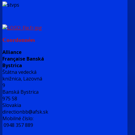
Coordonnées
Alliance
Française Banská
Bystrica
Štátna vedecká
knižnica, Lazovná
9
Banská Bystrica
975 58
Slovakia
directionbb@afsk.sk
Mobilné číslo:
0948 357 889