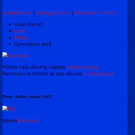
youtube.com
|
instagram.com
|
Facebook TreKlub
Vous êtes ici :
Úvod
Photo
GymnAFest vol.6
Všetky naše albumy nájdete
na Facebooku
.
Retrouvez la totalité de nos albums
sur Facebook
.
Photo - Atelier Cuisine GJGT
Album
Facebook