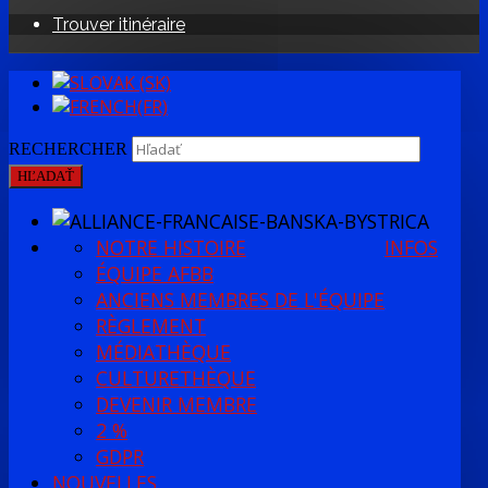
Trouver itinéraire
RECHERCHER
HĽADAŤ
NOTRE HISTOIRE
INFOS
ÉQUIPE AFBB
ANCIENS MEMBRES DE L'ÉQUIPE
RÈGLEMENT
MÉDIATHÈQUE
CULTURETHÈQUE
DEVENIR MEMBRE
2 %
GDPR
NOUVELLES