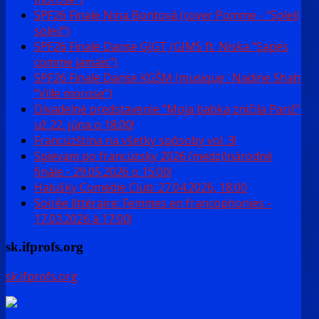
SPF26 Finale Nina Bontová (cover Pomme - "Soleil
soleil")
SPF26 Finale Danse GJGT (GIMS ft. Niska "Sapés
comme jamais")
SPF26 Finale Danse KGŠM (musique : Nadine Shah
"Ville morose")
Divadelné predstavenie "Moja babka zničila Pariž"
už 22. júna o 18:00!
Francúzština na všetky spôsoby vol. 3!
Spievam po francúzsky 2026 (medzi)národné
finále - 29.05.2026 o 15:00!
Halušky Comédie Club: 27.04.2026, 18:00
Soirée littéraire: Femmes en francophonies -
17.03.2026 à 17:00!
sk.ifprofs.org
sk.ifprofs.org