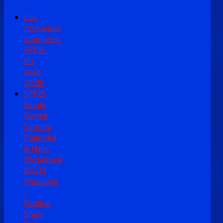
Les
nouveaux
stagiaires
AFBB -
fin
août
2026!
SPF26
Finale
Danse
Simona
Pajerská
& Nela
Hyriaková
KGŠM
(musique
:
Nadine
Shah