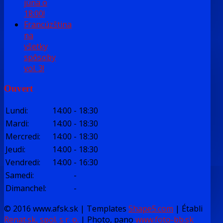
júna o
18:00!
Francúzština
na
všetky
spôsoby
vol. 3!
Ouvert
Lundi
:
14:00
-
18:30
Mardi
:
14:00
-
18:30
Mercredi
:
14:00
-
18:30
Jeudi
:
14:00
-
18:30
Vendredi
:
14:00
-
16:30
Samedi
:
-
Dimanchel
:
-
© 2016 www.afsk.sk | Templates
Shape5.com
|
Établi
Renat.sk, spol. s r. o.
| Photo, pano
www.foto-bb.sk