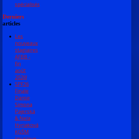
spécialisés
Derniers
articles
Les
nouveaux
stagiaires
AFBB -
fin
août
2026!
SPF26
Finale
Danse
Simona
Pajerská
& Nela
Hyriaková
KGŠM
(musique