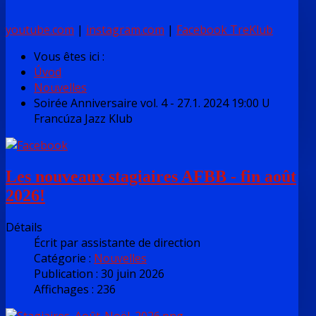
youtube.com
|
instagram.com
|
Facebook TreKlub
Vous êtes ici :
Úvod
Nouvelles
Soirée Anniversaire vol. 4 - 27.1. 2024 19:00 U
Francúza Jazz Klub
Les nouveaux stagiaires AFBB - fin août
2026!
Détails
Écrit par
assistante de direction
Catégorie :
Nouvelles
Publication : 30 juin 2026
Affichages : 236