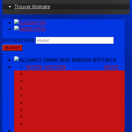
Trouver itinéraire
RECHERCHER
HĽADAŤ
NOTRE HISTOIRE
INFOS
ÉQUIPE AFBB
ANCIENS MEMBRES DE L'ÉQUIPE
RÈGLEMENT
MÉDIATHÈQUE
CULTURETHÈQUE
DEVENIR MEMBRE
2 %
GDPR
NOUVELLES