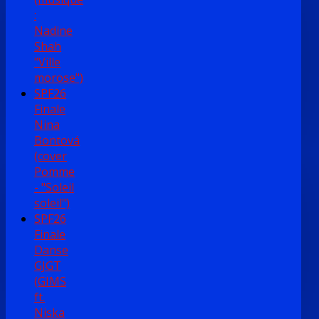
:
Nadine
Shah
"Ville
morose")
SPF26
Finale
Nina
Bontová
(cover
Pomme
- "Soleil
soleil")
SPF26
Finale
Danse
GJGT
(GIMS
ft.
Niska