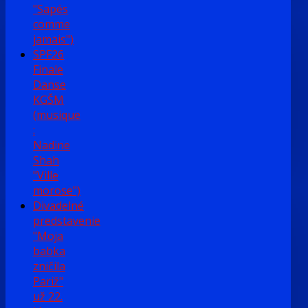
"Sapés
comme
jamais")
SPF26
Finale
Danse
KGŠM
(musique
:
Nadine
Shah
"Ville
morose")
Divadelné
predstavenie
"Moja
babka
zničila
Pariž"
už 22.