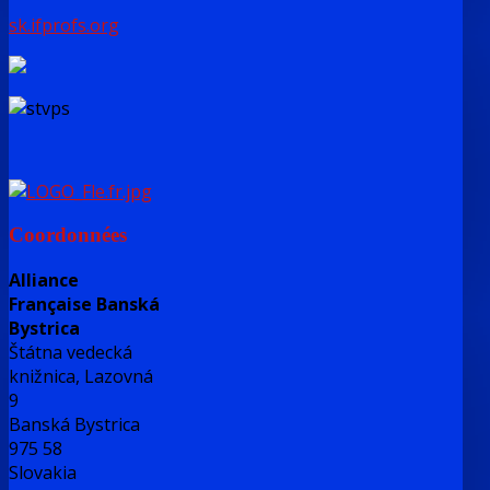
sk.ifprofs.org
Coordonnées
Alliance
Française Banská
Bystrica
Štátna vedecká
knižnica, Lazovná
9
Banská Bystrica
975 58
Slovakia