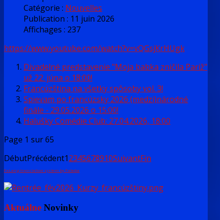
Catégorie :
Nouvelles
Publication : 11 juin 2026
Affichages : 237
https://www.youtube.com/watch?v=vQGsjKrHUgk
Divadelné predstavenie "Moja babka zničila Pariž"
už 22. júna o 18:00!
Francúzština na všetky spôsoby vol. 3!
Spievam po francúzsky 2026 (medzi)národné
finále - 29.05.2026 o 15:00!
Halušky Comédie Club: 27.04.2026, 18:00
Page 1 sur 65
Début
Précédent
1
2
3
4
5
6
7
8
9
10
Suivant
Fin
FaLang translation system by Faboba
Aktuálne
Novinky