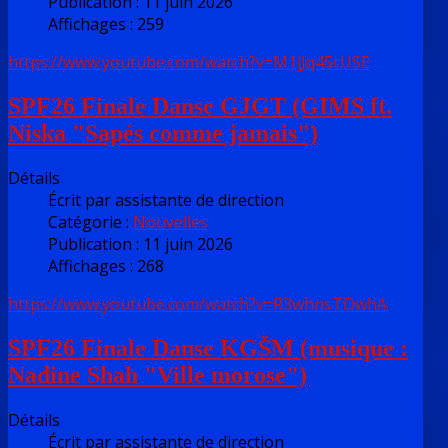
Publication : 11 juin 2026
Affichages : 259
https://www.youtube.com/watch?v=M1jJq45cUSE
SPF26 Finale Danse GJGT (GIMS ft.
Niska "Sapés comme jamais")
Détails
Écrit par
assistante de direction
Catégorie :
Nouvelles
Publication : 11 juin 2026
Affichages : 268
https://www.youtube.com/watch?v=R3whnsTDwhA
SPF26 Finale Danse KGŠM (musique :
Nadine Shah "Ville morose")
Détails
Écrit par
assistante de direction