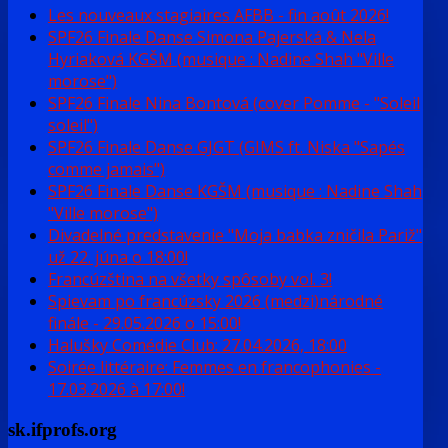
Les nouveaux stagiaires AFBB - fin août 2026!
SPF26 Finale Danse Simona Pajerská & Nela
Hyriaková KGŠM (musique : Nadine Shah "Ville
morose")
SPF26 Finale Nina Bontová (cover Pomme - "Soleil
soleil")
SPF26 Finale Danse GJGT (GIMS ft. Niska "Sapés
comme jamais")
SPF26 Finale Danse KGŠM (musique : Nadine Shah
"Ville morose")
Divadelné predstavenie "Moja babka zničila Pariž"
už 22. júna o 18:00!
Francúzština na všetky spôsoby vol. 3!
Spievam po francúzsky 2026 (medzi)národné
finále - 29.05.2026 o 15:00!
Halušky Comédie Club: 27.04.2026, 18:00
Soirée littéraire: Femmes en francophonies -
17.03.2026 à 17:00!
sk.ifprofs.org