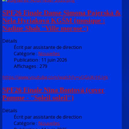
SPF26 Finale Danse Simona Pajerská &
Nela Hyriaková KGŠM (musique :
Nadine Shah "Ville morose")
Détails
Écrit par
assistante de direction
Catégorie :
Nouvelles
Publication : 11 juin 2026
Affichages : 279
https://www.youtube.com/watch?v=vQGsjKrHUgk
SPF26 Finale Nina Bontová (cover
Pomme - "Soleil soleil")
Détails
Écrit par
assistante de direction
Catégorie :
Nouvelles