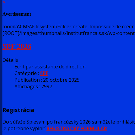
×
Avertissement
Joomla\CMS\Filesystem\Folder::create: Impossible de créer 
[ROOT]/images/thumbnails/institutfrancais.sk/wp-conten
SPF 2026
Détails
Écrit par
assistante de direction
Catégorie :
SPF
Publication : 20 octobre 2025
Affichages : 7997
Registrácia
Do súťaže Spievam po francúzsky 2026 sa môžete prihlási
je potrebné vyplniť
REGISTRAČNÝ FORMULÁR