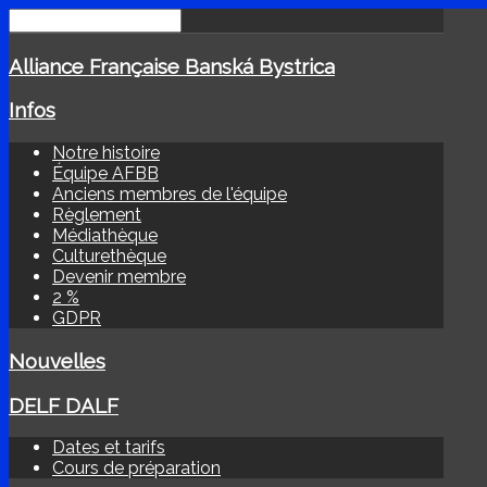
Alliance Française Banská Bystrica
Infos
Notre histoire
Équipe AFBB
Anciens membres de l'équipe
Règlement
Médiathèque
Culturethèque
Devenir membre
2 %
GDPR
Nouvelles
DELF DALF
Dates et tarifs
Cours de préparation