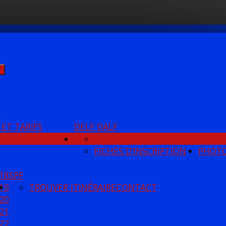
Ť
S
 ET TARIFS
DELF DALF
 DE PRÉPARATION
SLOVAK FOR FOREIGNERS
COUR
FICHES D’INSCRIPTION
PHOT
18
SPF
19
TROUVER ITINÉRAIRE
CONTACT
20
21
22