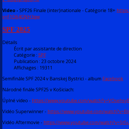
Video -
SPF26 Finale (inter)nationale - Catégorie 18+
https
v=F1O64GNH3qw
SPF 2025
Détails
Écrit par
assistante de direction
Catégorie :
SPF
Publication : 23 octobre 2024
Affichages : 19311
Semifinále SPF 2024 v Banskej Bystrici - album
Facebook
Národné finále SPF25 v Košiciach:
Úplné video -
https://www.youtube.com/watch?v=VOsehsy
Vidéo Superwinner -
https://www.youtube.com/watch?v=B
Vidéo Aftermovie -
https://www.youtube.com/watch?v=St5