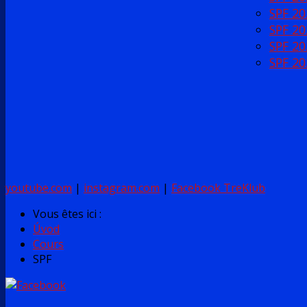
SPF 20
SPF 20
SPF 20
SPF 20
youtube.com
|
instagram.com
|
Facebook TreKlub
Vous êtes ici :
Úvod
Cours
SPF