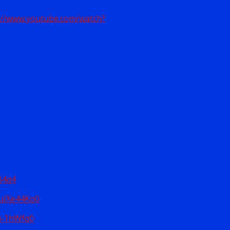
://www.youtube.com/watch?
B4q4
luIXe44Ko0
u-1hWfq0