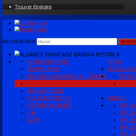
Trouver itinéraire
RECHERCHER
HĽADA
NOTRE HISTOIRE
INFOS
ÉQUIPE AFBB
NOUVELLE
ANCIENS MEMBRES DE L'ÉQUIPE
DATES
RÈGLEMENT
COURS
MÉDIATHÈQUE
CULTURETHÈQUE
VIDEOS
DEVENIR MEMBRE
SPF 20
2 %
SPF 20
GDPR
SPF 20
SPF 20
SPF 20