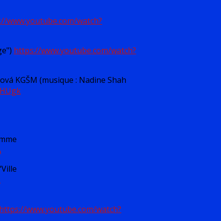
s://www.youtube.com/watch?
ge")
https://www.youtube.com/watch?
ková KGŠM (musique : Nadine Shah
rHUgk
comme
A
Ville
k
https://www.youtube.com/watch?