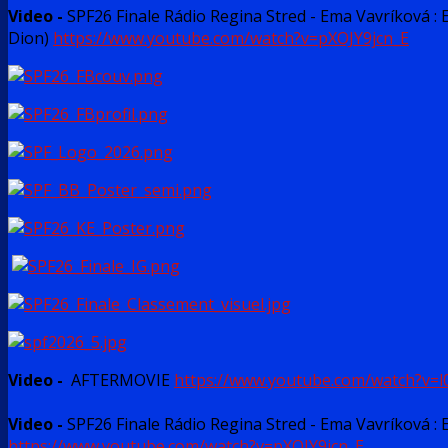
Video -
SPF26 Finale Rádio Regina Stred - Ema Vavríková : 
Dion)
https://www.youtube.com/watch?v=pXOJY9jcn_E
Video -
AFTERMOVIE
https://www.youtube.com/watch?v=
Video -
SPF26 Finale Rádio Regina Stred - Ema Vavríková : 
https://www.youtube.com/watch?v=pXOJY9jcn_E