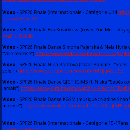
Video -
SPF26 Finale (inter)nationale - Catégorie U14
http
v=ksa4tHSmcZ0
Video -
SPF26 Finale Eva Kolaříková (cover Zoë Më - "Voya
v=aS1H3ivL4ik
Video -
SPF26 Finale Danse Simona Pajerská & Nela Hyria
"Ville morose")
https://www.youtube.com/watch?v=vQGsjK
Video -
SPF26 Finale Nina Bontová (cover Pomme - "Soleil
soleil")
https://www.youtube.com/watch?v=M1jJq45cUSE
Video -
SPF26 Finale Danse GJGT (GIMS ft. Niska "Sapés 
jamais")
https://www.youtube.com/watch?v=R3whnsTDwh
Video -
SPF26 Finale Danse KGŠM (musique : Nadine Shah "
morose")
https://www.youtube.com/watch?v=vQGsjKrHUg
Video -
SPF26 Finale (inter)nationale - Catégorie 15-17ans
v=oBq3phqoQrM