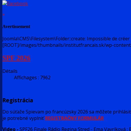
×
Avertissement
Joomla\CMS\Filesystem\Folder::create: Impossible de créer 
[ROOT]/images/thumbnails/institutfrancais.sk/wp-conten
SPF 2026
Détails
Affichages : 7962
Registrácia
Do súťaže Spievam po francúzsky 2026 sa môžete prihlási
je potrebné vyplniť
REGISTRAČNÝ FORMULÁR
Video -
SPF26 Finale Rádio Regina Stred - Ema Vavríková : 