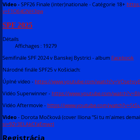
Video -
SPF26 Finale (inter)nationale - Catégorie 18+
https
v=F1O64GNH3qw
SPF 2025
Détails
Affichages : 19279
Semifinále SPF 2024 v Banskej Bystrici - album
Facebook
Národné finále SPF25 v Košiciach:
Úplné video -
https://www.youtube.com/watch?v=VOsehsy
Vidéo Superwinner -
https://www.youtube.com/watch?v=B
Vidéo Aftermovie -
https://www.youtube.com/watch?v=St5
Video
- Dorota Močková (cover Iliona "Si tu m'aimes demai
si=9Zr3ELAkCfaEmwzJ
Registrácia