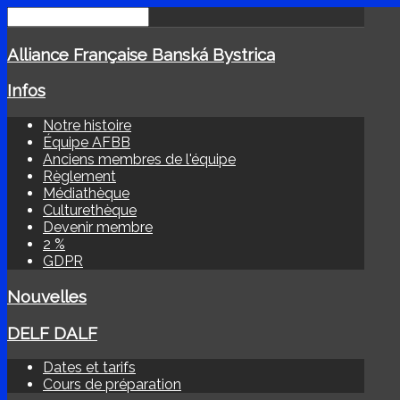
Alliance Française Banská Bystrica
Infos
Notre histoire
Équipe AFBB
Anciens membres de l'équipe
Règlement
Médiathèque
Culturethèque
Devenir membre
2 %
GDPR
Nouvelles
DELF DALF
Dates et tarifs
Cours de préparation