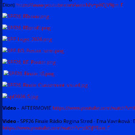
Dion)
https://www.youtube.com/watch?v=pXOJY9jcn_E
Video -
AFTERMOVIE
https://www.youtube.com/watch?v=
Video -
SPF26 Finale Rádio Regina Stred - Ema Vavríková : 
https://www.youtube.com/watch?v=pXOJY9jcn_E