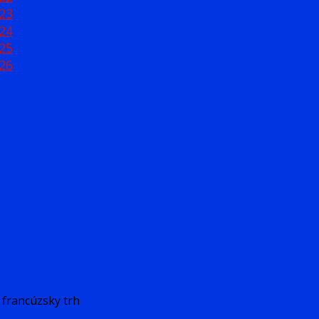
23
24
25
26
francúzsky trh