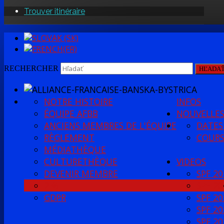
Trouver itinéraire
RECHERCHER
HĽADA
NOTRE HISTOIRE
INFOS
ÉQUIPE AFBB
NOUVELLE
ANCIENS MEMBRES DE L'ÉQUIPE
DATES
RÈGLEMENT
COURS
MÉDIATHÈQUE
CULTURETHÈQUE
VIDEOS
DEVENIR MEMBRE
SPF 20
2 %
SPF 20
GDPR
SPF 20
SPF 20
SPF 20