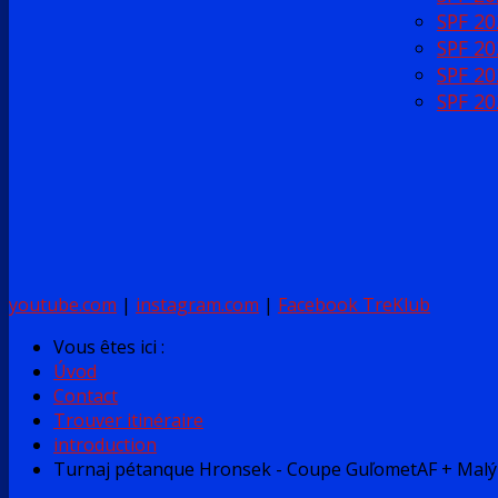
SPF 20
SPF 20
SPF 20
SPF 20
youtube.com
|
instagram.com
|
Facebook TreKlub
Vous êtes ici :
Úvod
Contact
Trouver itinéraire
introduction
Turnaj pétanque Hronsek - Coupe GuľometAF + Malý 