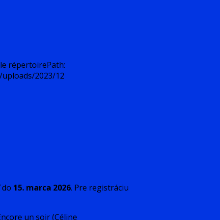
le répertoirePath:
t/uploads/2023/12
ť do
15. marca 2026
. Pre registráciu
Encore un soir (Céline