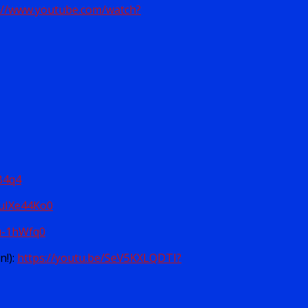
://www.youtube.com/watch?
B4q4
luIXe44Ko0
u-1hWfq0
n!):
https://youtu.be/SeV5KXLQDTI?