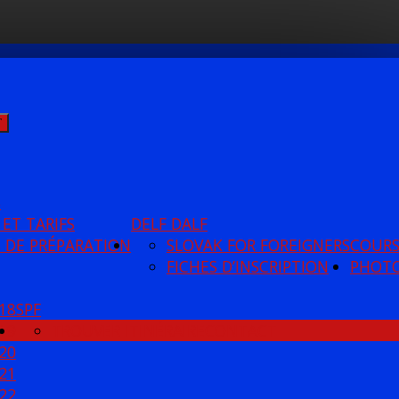
Ť
S
 ET TARIFS
DELF DALF
 DE PRÉPARATION
SLOVAK FOR FOREIGNERS
COUR
FICHES D’INSCRIPTION
PHOT
18
SPF
19
TROUVER ITINÉRAIRE
CONTACT
20
21
22