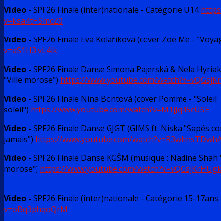
Video -
SPF26 Finale (inter)nationale - Catégorie U14
http
v=ksa4tHSmcZ0
Video -
SPF26 Finale Eva Kolaříková (cover Zoë Më - "Voya
v=aS1H3ivL4ik
Video -
SPF26 Finale Danse Simona Pajerská & Nela Hyria
"Ville morose")
https://www.youtube.com/watch?v=vQGsjK
Video -
SPF26 Finale Nina Bontová (cover Pomme - "Soleil
soleil")
https://www.youtube.com/watch?v=M1jJq45cUSE
Video -
SPF26 Finale Danse GJGT (GIMS ft. Niska "Sapés 
jamais")
https://www.youtube.com/watch?v=R3whnsTDwh
Video -
SPF26 Finale Danse KGŠM (musique : Nadine Shah "
morose")
https://www.youtube.com/watch?v=vQGsjKrHUg
Video -
SPF26 Finale (inter)nationale - Catégorie 15-17ans
v=oBq3phqoQrM