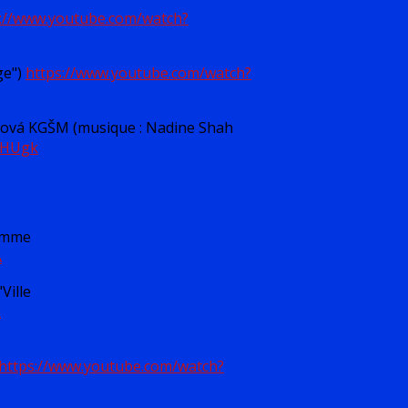
s://www.youtube.com/watch?
ge")
https://www.youtube.com/watch?
ková KGŠM (musique : Nadine Shah
rHUgk
comme
A
Ville
k
https://www.youtube.com/watch?