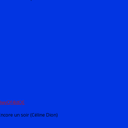
l0wvQf4IdQE
Encore un soir (Céline Dion)