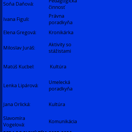
Pedagogická
Soňa Daňová:
činnosť
Právna
Ivana Figuli:
poradkyňa
Elena Gregová:
Kronikárka
Aktivity so
Miloslav Juráš:
stážistami
Matúš Kucbel:
Kultúra
Umelecká
Lenka Lipárová:
poradkyňa
Jana Orlická:
Kultúra
Slavomíra
Komunikácia
Vogelová: