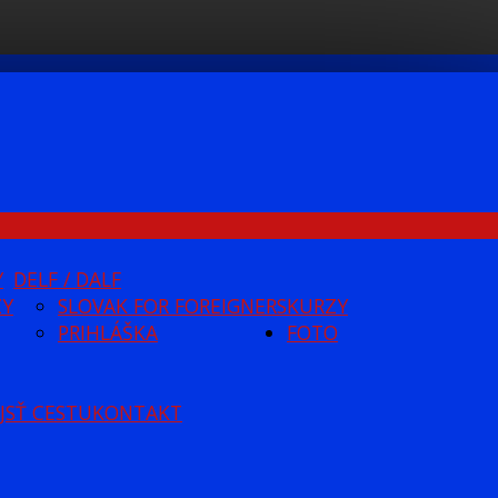
Y
DELF / DALF
ZY
SLOVAK FOR FOREIGNERS
KURZY
PRIHLÁŠKA
FOTO
JSŤ CESTU
KONTAKT