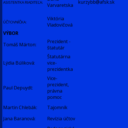
kurzybb@afsk.sk
ASISTENTKA RIADITEĽA:
Varvaretska
Viktória
ÚČTOVNÍČKA:
Vladovičová
VÝBOR
Prezident -
Tomáš Márton:
štatutár
Štatutárna
Lýdia Búliková:
vice-
prezidentka
Vice-
prezident,
Paul Depuydt:
právna
pomoc
Martin Chlebák:
Tajomník
Jana Baranová:
Revízia účtov