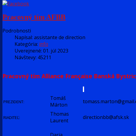
Pracovný tím AFBB
Podrobnosti
Napísal:
assistante de direction
Kategória:
info
Uverejnené: 01. júl 2023
Návštevy: 45211
Pracovný tím Alliance Française Banská Bystri
Tomáš
tomass.marton@gmail
PREZIDENT:
Márton
Thomas
directionbb@afsk.sk
RIADITEĽ:
Laurent
Daria