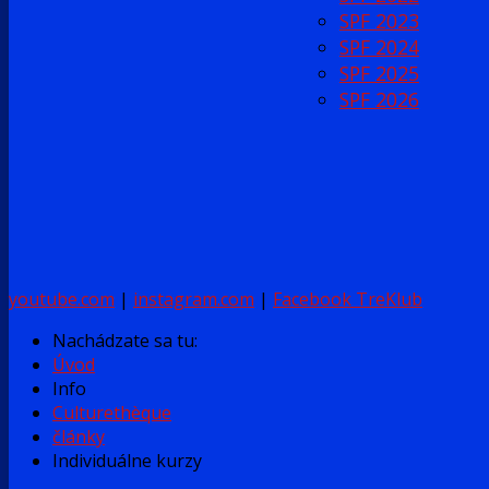
SPF 2023
SPF 2024
SPF 2025
SPF 2026
youtube.com
|
instagram.com
|
Facebook TreKlub
Nachádzate sa tu:
Úvod
Info
Culturethèque
články
Individuálne kurzy