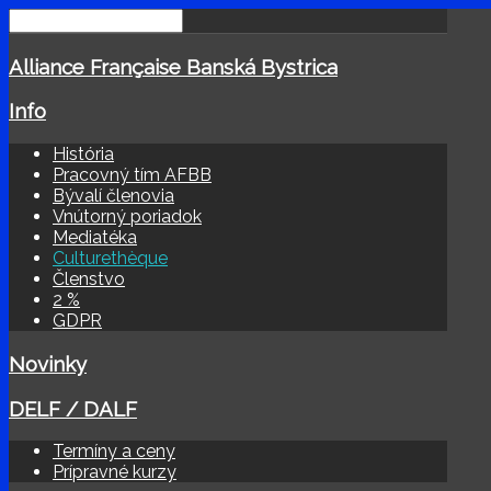
Alliance Française Banská Bystrica
Info
História
Pracovný tím AFBB
Bývalí členovia
Vnútorný poriadok
Mediatéka
Culturethèque
Členstvo
2 %
GDPR
Novinky
DELF / DALF
Termíny a ceny
Prípravné kurzy