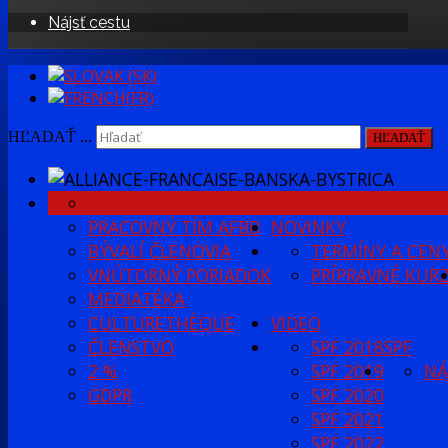
Nájsť cestu
HĽADAŤ ...
HĽADAŤ
HISTÓRIA
INFO
PRACOVNÝ TÍM AFBB
NOVINKY
BÝVALÍ ČLENOVIA
TERMÍNY A CEN
VNÚTORNÝ PORIADOK
PRÍPRAVNÉ KUR
MEDIATÉKA
CULTURETHÈQUE
VIDEO
ČLENSTVO
SPF 2018
SPF
2 %
SPF 2019
NÁ
GDPR
SPF 2020
SPF 2021
SPF 2022