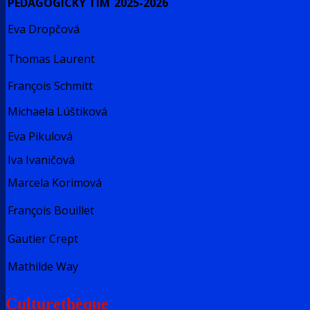
PEDAGOGICKÝ TÍM
2025-2026
Eva Dropčová
Thomas Laurent
François Schmitt
Michaela Lúštiková
Eva Pikulová
Iva Ivaničová
Marcela Korimová
François Bouillet
Gautier Crept
Mathilde Way
Culturethèque