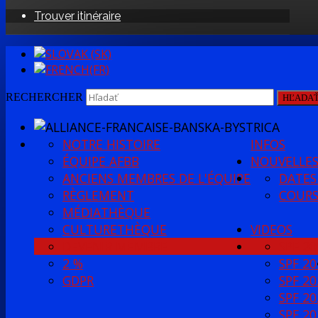
Trouver itinéraire
RECHERCHER
HĽADA
NOTRE HISTOIRE
INFOS
ÉQUIPE AFBB
NOUVELLE
ANCIENS MEMBRES DE L'ÉQUIPE
DATES
RÈGLEMENT
COURS
MÉDIATHÈQUE
CULTURETHÈQUE
VIDEOS
DEVENIR MEMBRE
SPF 20
2 %
SPF 20
GDPR
SPF 20
SPF 20
SPF 20