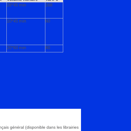
28*45 min
168
10*45 min
60
20*60 min
80
çais général (disponible dans les librairies