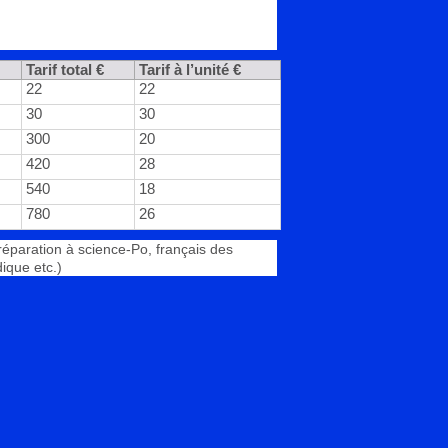
Tarif total €
Tarif à l’unité €
22
22
30
30
300
20
420
28
540
18
780
26
Préparation à science-Po, français des
dique etc.)