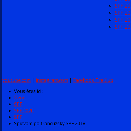
SPF 20
SPF 20
SPF 20
SPF 20
youtube.com
|
instagram.com
|
Facebook TreKlub
Vous êtes ici :
Úvod
SPF
SPF 2020
SPF
Spievam po francúzsky SPF 2018