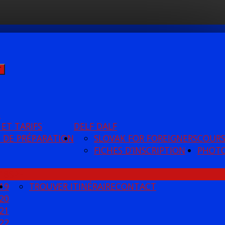
Ť
S
 ET TARIFS
DELF DALF
 DE PRÉPARATION
SLOVAK FOR FOREIGNERS
COUR
FICHES D’INSCRIPTION
PHOT
18
SPF
19
TROUVER ITINÉRAIRE
CONTACT
20
21
22