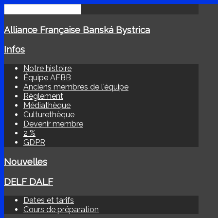
Alliance Française Banská Bystrica
Infos
Notre histoire
Équipe AFBB
Anciens membres de l'équipe
Règlement
Médiathèque
Culturethèque
Devenir membre
2 %
GDPR
Nouvelles
DELF DALF
Dates et tarifs
Cours de préparation