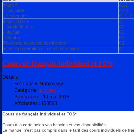
Intensif
A1.1
- Juin/juillet
A1-2
- Septembre
B1-1-2
Intensif DELF
A1
- Janvier/février
A2
- Mai/juin
B1
- Octobre
B2
5% de réduction pour les inscrits
C1
Intensif préparation à la section bilingue
A1
Cours de français individuel et FOS
Détails
Écrit par
R. Náhlovský
Catégorie :
articles
Publication : 10 mai 2016
Affichages : 150593
Cours de français individuel et FOS*
Cours à la carte selon vos besoins et vos disponibilités
Le manuel n’est pas compris dans le tarif des cours individuels de fran