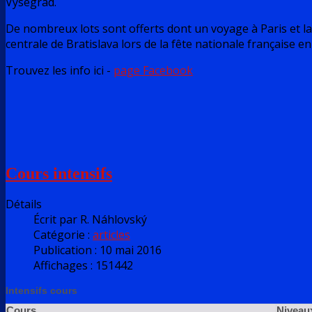
Vysegrad.
De nombreux lots sont offerts dont un voyage à Paris et la 
centrale de Bratislava lors de la fête nationale française en j
Trouvez les info ici -
page Facebook
Cours intensifs
Détails
Écrit par
R. Náhlovský
Catégorie :
articles
Publication : 10 mai 2016
Affichages : 151442
Intensifs cours
Cours
Niveau