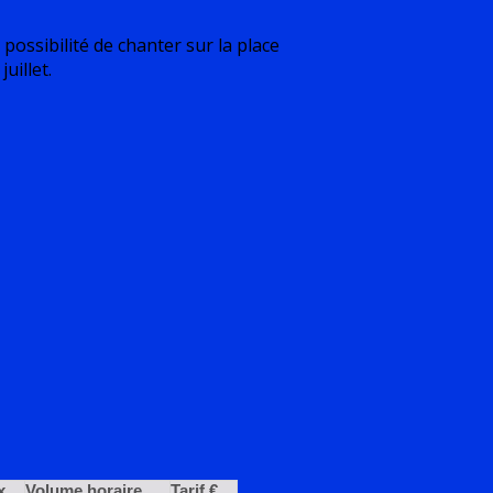
possibilité de chanter sur la place
uillet.
x
Volume horaire
Tarif €