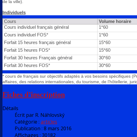
de la ville).
Individuels
Cours
Volume horaire
Cours individuel français général
1*60
Cours individuel FOS*
1*60
Forfait 15 heures français général
15*60
Forfait 15 heures FOS*
15*60
Forfait 30 heures Français général
30*60
Forfait 30 heures FOS*
30*60
* cours de français sur objectifs adaptés à vos besoins spécifiques (
affaires, des relations internationales, du tourisme, de l’hôtellerie, juri
Fiches d’inscription
Détails
Écrit par
R. Náhlovský
Catégorie :
articles
Publication : 8 mars 2016
Affichages : 30182