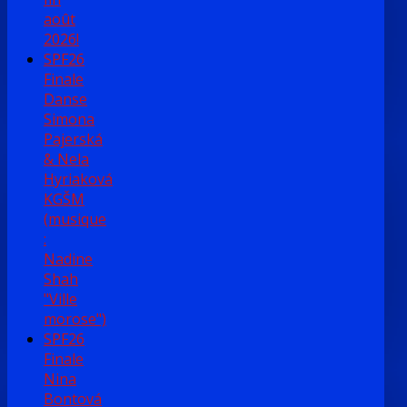
août
2026!
SPF26
Finale
Danse
Simona
Pajerská
& Nela
Hyriaková
KGŠM
(musique
:
Nadine
Shah
"Ville
morose")
SPF26
Finale
Nina
Bontová