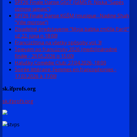
SPF26 Finale Danse GJGT (GIMS ft. Niska "Sapés
comme jamais")
SPF26 Finale Danse KGŠM (musique : Nadine Shah
"Ville morose")
Divadelné predstavenie "Moja babka zničila Pariž"
už 22. júna o 18:00!
Francúzština na všetky spôsoby vol. 3!
Spievam po francúzsky 2026 (medzi)národné
finále - 29.05.2026 o 15:00!
Halušky Comédie Club: 27.04.2026, 18:00
Soirée littéraire: Femmes en francophonies -
17.03.2026 à 17:00!
sk.ifprofs.org
sk.ifprofs.org