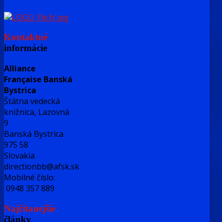
Kontaktné
informácie
Alliance
Française Banská
Bystrica
Štátna vedecká
knižnica, Lazovná
9
Banská Bystrica
975 58
Slovakia
directionbb@afsk.sk
Mobilné číslo:
0948 357 889
Najčítanejšie
články