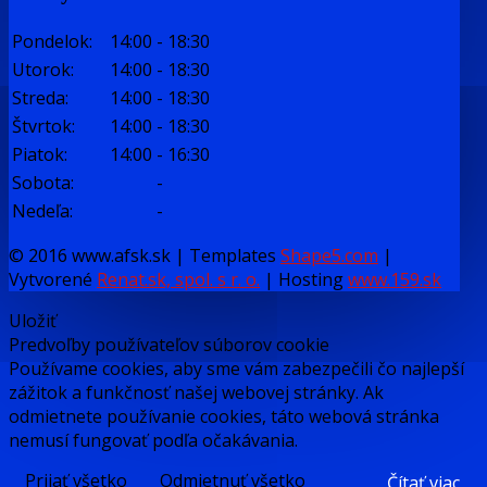
Pondelok:
14:00
-
18:30
Utorok:
14:00
-
18:30
Streda:
14:00
-
18:30
Štvrtok:
14:00
-
18:30
Piatok:
14:00
-
16:30
Sobota:
-
Nedeľa:
-
© 2016 www.afsk.sk | Templates
Shape5.com
|
Vytvorené
Renat.sk, spol. s r. o.
| Hosting
www.159.sk
Uložiť
Predvoľby používateľov súborov cookie
Používame cookies, aby sme vám zabezpečili čo najlepší
zážitok a funkčnosť našej webovej stránky. Ak
odmietnete používanie cookies, táto webová stránka
nemusí fungovať podľa očakávania.
Prijať všetko
Odmietnuť všetko
Čítať viac