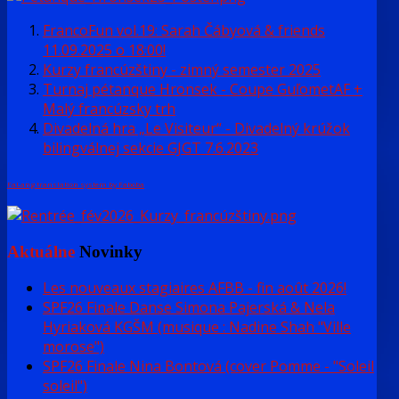
FrancoFun vol.19: Sarah Čábyová & friends
11.09.2025 o 18:00!
Kurzy francúzštiny - zimný semester 2025
Turnaj pétanque Hronsek - Coupe GuľometAF +
Malý francúzsky trh
Divadelná hra „Le Visiteur“ - Divadelný krúžok
bilingválnej sekcie GJGT 7.6.2023
FaLang translation system by Faboba
Aktuálne
Novinky
Les nouveaux stagiaires AFBB - fin août 2026!
SPF26 Finale Danse Simona Pajerská & Nela
Hyriaková KGŠM (musique : Nadine Shah "Ville
morose")
SPF26 Finale Nina Bontová (cover Pomme - "Soleil
soleil")