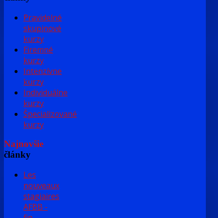
Pravidelné
skupinové
kurzy
Firemné
kurzy
Intenzívne
kurzy
Individuálne
kurzy
Špecializované
kurzy
Najnovšie
články
Les
nouveaux
stagiaires
AFBB -
fin