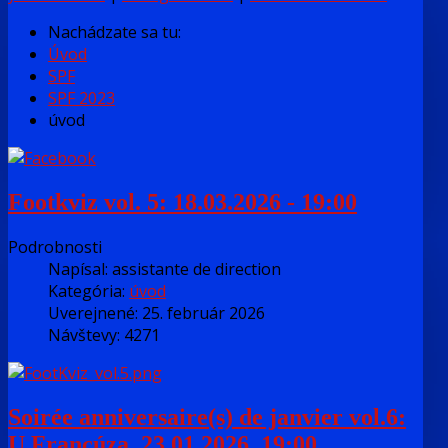
Nachádzate sa tu:
Úvod
SPF
SPF 2023
úvod
Footkviz vol. 5: 18.03.2026 - 19:00
Podrobnosti
Napísal:
assistante de direction
Kategória:
úvod
Uverejnené: 25. február 2026
Návštevy: 4271
Soirée anniversaire(s) de janvier vol.6:
U Francúza. 23.01.2026, 19:00