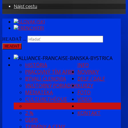
Nájsť cestu
HĽADAŤ ...
HĽADAŤ
HISTÓRIA
INFO
PRACOVNÝ TÍM AFBB
NOVINKY
BÝVALÍ ČLENOVIA
DELF / DALF
VNÚTORNÝ PORIADOK
KURZY
MEDIATÉKA
FOTO
CULTURETHÈQUE
VIDEO
ČLENSTVO
SPF
2 %
KONTAKT
GDPR
TERMÍNY A CENY