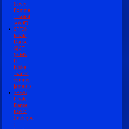
(cover
Pomme
- "Soleil
soleil")
SPF26
Finale
Danse
GJGT
(GIMS
ft.
Niska
"Sapés
comme
jamais")
SPF26
Finale
Danse
KGŠM
(musique
: