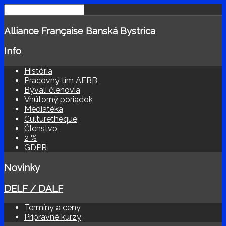
Alliance Française Banská Bystrica
Info
História
Pracovný tím AFBB
Bývalí členovia
Vnútorný poriadok
Mediatéka
Culturethèque
Členstvo
2 %
GDPR
Novinky
DELF / DALF
Termíny a ceny
Prípravné kurzy