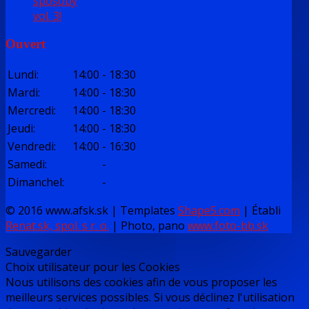
spôsoby
vol. 3!
Ouvert
Lundi
:
14:00
-
18:30
Mardi
:
14:00
-
18:30
Mercredi
:
14:00
-
18:30
Jeudi
:
14:00
-
18:30
Vendredi
:
14:00
-
16:30
Samedi
:
-
Dimanchel
:
-
© 2016 www.afsk.sk | Templates
Shape5.com
|
Établi
Renat.sk, spol. s r. o.
| Photo, pano
www.foto-bb.sk
Sauvegarder
Choix utilisateur pour les Cookies
Nous utilisons des cookies afin de vous proposer les
meilleurs services possibles. Si vous déclinez l'utilisation