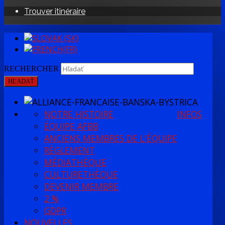
Trouver itinéraire
RECHERCHER
HĽADAŤ
NOTRE HISTOIRE
INFOS
ÉQUIPE AFBB
ANCIENS MEMBRES DE L'ÉQUIPE
RÈGLEMENT
MÉDIATHÈQUE
CULTURETHÈQUE
DEVENIR MEMBRE
2 %
GDPR
NOUVELLES