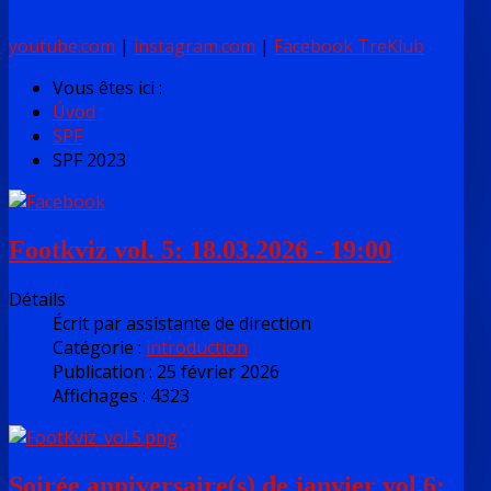
youtube.com
|
instagram.com
|
Facebook TreKlub
Vous êtes ici :
Úvod
SPF
SPF 2023
Footkviz vol. 5: 18.03.2026 - 19:00
Détails
Écrit par
assistante de direction
Catégorie :
introduction
Publication : 25 février 2026
Affichages : 4323
Soirée anniversaire(s) de janvier vol.6: