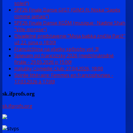
soleil")
SPF26 Finale Danse GJGT (GIMS ft. Niska "Sapés
comme jamais")
SPF26 Finale Danse KGŠM (musique : Nadine Shah
"Ville morose")
Divadelné predstavenie "Moja babka zničila Pariž"
už 22. júna o 18:00!
Francúzština na všetky spôsoby vol. 3!
Spievam po francúzsky 2026 (medzi)národné
finále - 29.05.2026 o 15:00!
Halušky Comédie Club: 27.04.2026, 18:00
Soirée littéraire: Femmes en francophonies -
17.03.2026 à 17:00!
sk.ifprofs.org
sk.ifprofs.org