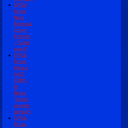
SPF26
Finale
Nina
Bontová
(cover
Pomme
- "Soleil
soleil")
SPF26
Finale
Danse
GJGT
(GIMS
ft.
Niska
"Sapés
comme
jamais")
SPF26
Finale