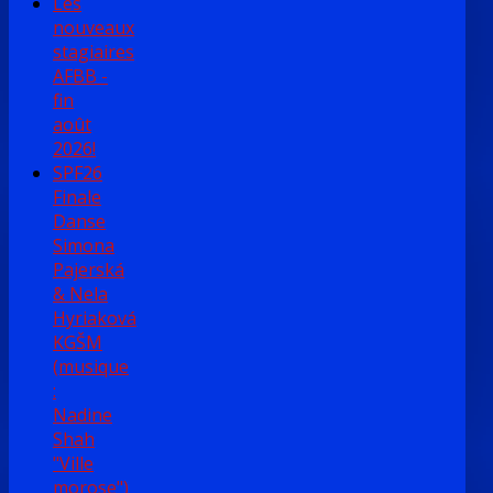
Les
nouveaux
stagiaires
AFBB -
fin
août
2026!
SPF26
Finale
Danse
Simona
Pajerská
& Nela
Hyriaková
KGŠM
(musique
:
Nadine
Shah
"Ville
morose")