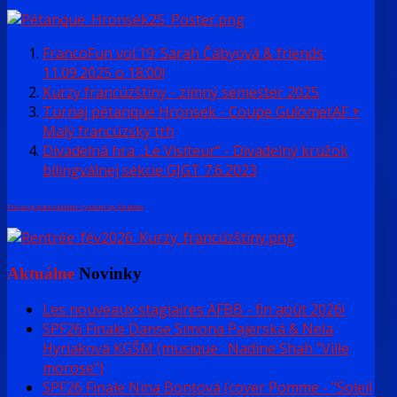
FrancoFun vol.19: Sarah Čábyová & friends
11.09.2025 o 18:00!
Kurzy francúzštiny - zimný semester 2025
Turnaj pétanque Hronsek - Coupe GuľometAF +
Malý francúzsky trh
Divadelná hra „Le Visiteur“ - Divadelný krúžok
bilingválnej sekcie GJGT 7.6.2023
FaLang translation system by Faboba
Aktuálne
Novinky
Les nouveaux stagiaires AFBB - fin août 2026!
SPF26 Finale Danse Simona Pajerská & Nela
Hyriaková KGŠM (musique : Nadine Shah "Ville
morose")
SPF26 Finale Nina Bontová (cover Pomme - "Soleil