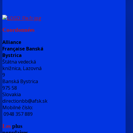
Coordonnées
Alliance
Française Banská
Bystrica
Štátna vedecká
knižnica, Lazovná
9
Banská Bystrica
975 58
Slovakia
directionbb@afsk.sk
Mobilné číslo:
0948 357 889
Les
plus
populaires