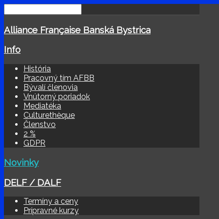
Alliance Française Banská Bystrica
Info
História
Pracovný tím AFBB
Bývalí členovia
Vnútorný poriadok
Mediatéka
Culturethèque
Členstvo
2 %
GDPR
Novinky
DELF / DALF
Termíny a ceny
Prípravné kurzy