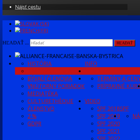
Nájsť cestu
HĽADAŤ ...
HĽADAŤ
HISTÓRIA
INFO
PRACOVNÝ TÍM AFBB
NOVINKY
BÝVALÍ ČLENOVIA
TERMÍNY A CEN
VNÚTORNÝ PORIADOK
PRÍPRAVNÉ KUR
MEDIATÉKA
CULTURETHÈQUE
VIDEO
ČLENSTVO
SPF 2018
SPF
2 %
SPF 2019
NÁ
GDPR
SPF 2020
SPF 2021
SPF 2022