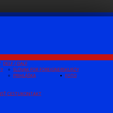
Y
DELF / DALF
ZY
SLOVAK FOR FOREIGNERS
KURZY
PRIHLÁŠKA
FOTO
JSŤ CESTU
KONTAKT