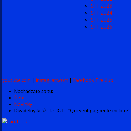
SPF 2023
SPF 2024
SPF 2025
SPF 2026
youtube.com
|
instagram.com
|
Facebook TreKlub
Nachádzate sa tu:
Úvod
Novinky
Divadelný krúžok GJGT - "Qui veut gagner le million?" 