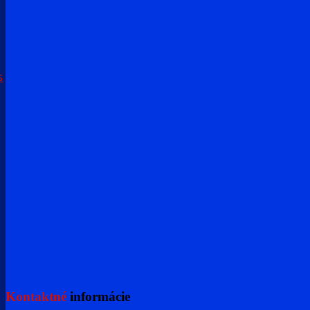
s
Kontaktné
informácie