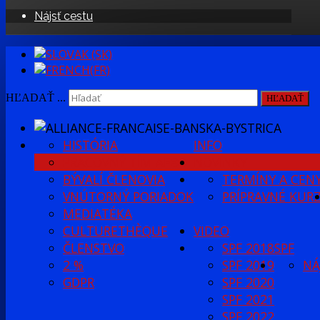
Nájsť cestu
HĽADAŤ ...
HĽADAŤ
HISTÓRIA
INFO
PRACOVNÝ TÍM AFBB
NOVINKY
BÝVALÍ ČLENOVIA
TERMÍNY A CEN
VNÚTORNÝ PORIADOK
PRÍPRAVNÉ KUR
MEDIATÉKA
CULTURETHÈQUE
VIDEO
ČLENSTVO
SPF 2018
SPF
2 %
SPF 2019
NÁ
GDPR
SPF 2020
SPF 2021
SPF 2022