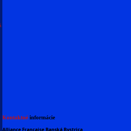
s
Kontaktné
informácie
Alliance Française Banská Bystrica