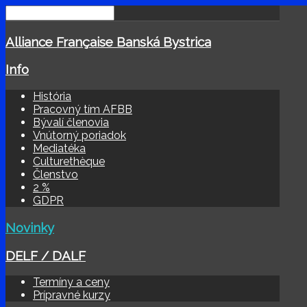
Alliance Française Banská Bystrica
Info
História
Pracovný tím AFBB
Bývalí členovia
Vnútorný poriadok
Mediatéka
Culturethèque
Členstvo
2 %
GDPR
Novinky
DELF / DALF
Termíny a ceny
Prípravné kurzy