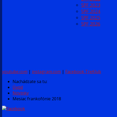
SPF 2023
SPF 2024
SPF 2025
SPF 2026
youtube.com
|
instagram.com
|
Facebook TreKlub
Nachádzate sa tu:
Úvod
Novinky
Mesiac frankofónie 2018