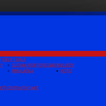
Y
DELF / DALF
ZY
SLOVAK FOR FOREIGNERS
KURZY
PRIHLÁŠKA
FOTO
JSŤ CESTU
KONTAKT