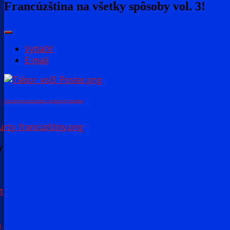
Francúzština na všetky spôsoby vol. 3!
Vytlačiť
E-mail
FaLang translation system by Faboba
y
t
a