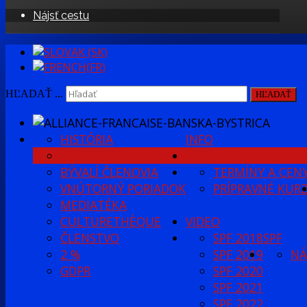
Nájsť cestu
HĽADAŤ ...
HĽADAŤ
HISTÓRIA
INFO
PRACOVNÝ TÍM AFBB
NOVINKY
BÝVALÍ ČLENOVIA
TERMÍNY A CEN
VNÚTORNÝ PORIADOK
PRÍPRAVNÉ KUR
MEDIATÉKA
CULTURETHÈQUE
VIDEO
ČLENSTVO
SPF 2018
SPF
2 %
SPF 2019
NÁ
GDPR
SPF 2020
SPF 2021
SPF 2022