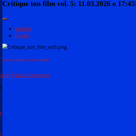
Critique ton film vol. 5: 11.03.2026 o 17:45
Vytlačiť
E-mail
FaLang translation system by Faboba
y
t
a