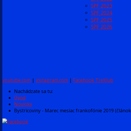
SPF 2023
SPF 2024
SPF 2025
SPF 2026
youtube.com
|
instagram.com
|
Facebook TreKlub
Nachádzate sa tu:
Úvod
Novinky
Bystricoviny - Marec mesiac frankofónie 2019 (článok