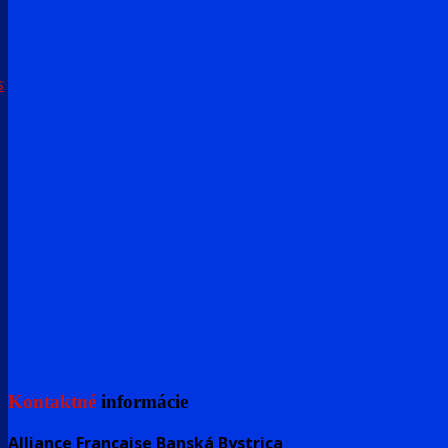
s
Kontaktné
informácie
Alliance Française Banská Bystrica