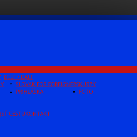
Y
DELF / DALF
ZY
SLOVAK FOR FOREIGNERS
KURZY
PRIHLÁŠKA
FOTO
JSŤ CESTU
KONTAKT