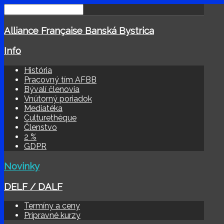
Alliance Française Banská Bystrica
Info
História
Pracovný tím AFBB
Bývalí členovia
Vnútorný poriadok
Mediatéka
Culturethèque
Členstvo
2 %
GDPR
Novinky
DELF / DALF
Termíny a ceny
Prípravné kurzy