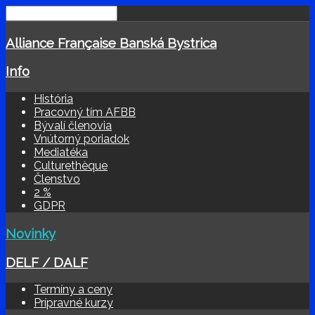
Alliance Française Banská Bystrica
Info
História
Pracovný tím AFBB
Bývalí členovia
Vnútorný poriadok
Mediatéka
Culturethèque
Členstvo
2 %
GDPR
Novinky
DELF / DALF
Termíny a ceny
Prípravné kurzy