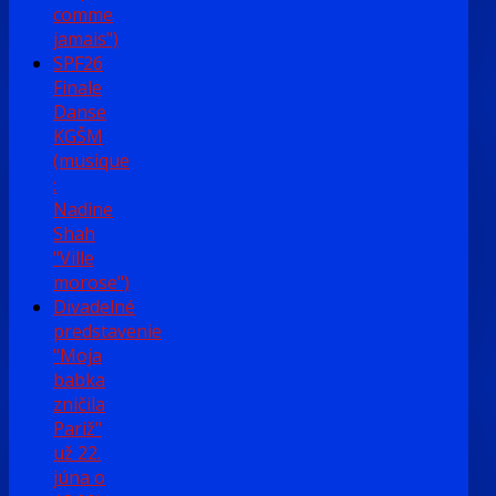
comme
jamais")
SPF26
Finale
Danse
KGŠM
(musique
:
Nadine
Shah
"Ville
morose")
Divadelné
predstavenie
"Moja
babka
zničila
Pariž"
už 22.
júna o