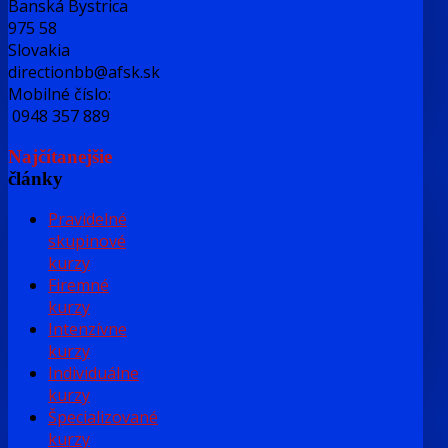
Banská Bystrica
975 58
Slovakia
directionbb@afsk.sk
Mobilné číslo:
0948 357 889
Najčítanejšie
články
Pravidelné
skupinové
kurzy
Firemné
kurzy
Intenzívne
kurzy
Individuálne
kurzy
Špecializované
kurzy