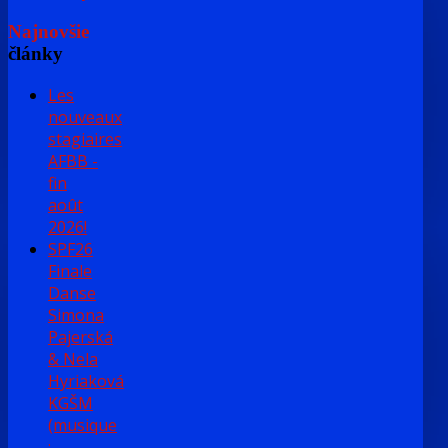
Najnovšie
články
Les
nouveaux
stagiaires
AFBB -
fin
août
2026!
SPF26
Finale
Danse
Simona
Pajerská
& Nela
Hyriaková
KGŠM
(musique
: