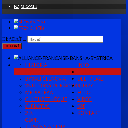
Nájsť cestu
HĽADAŤ ...
HĽADAŤ
HISTÓRIA
INFO
PRACOVNÝ TÍM AFBB
NOVINKY
BÝVALÍ ČLENOVIA
DELF / DALF
VNÚTORNÝ PORIADOK
KURZY
MEDIATÉKA
FOTO
CULTURETHÈQUE
VIDEO
ČLENSTVO
SPF
2 %
KONTAKT
GDPR
TERMÍNY A CENY