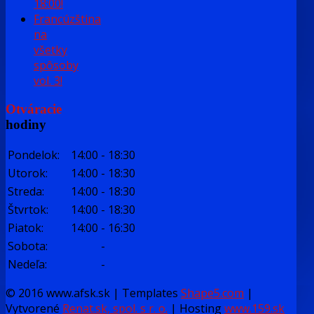
18:00!
Francúzština
na
všetky
spôsoby
vol. 3!
Otváracie
hodiny
Pondelok:
14:00
-
18:30
Utorok:
14:00
-
18:30
Streda:
14:00
-
18:30
Štvrtok:
14:00
-
18:30
Piatok:
14:00
-
16:30
Sobota:
-
Nedeľa:
-
© 2016 www.afsk.sk | Templates
Shape5.com
|
Vytvorené
Renat.sk, spol. s r. o.
| Hosting
www.159.sk