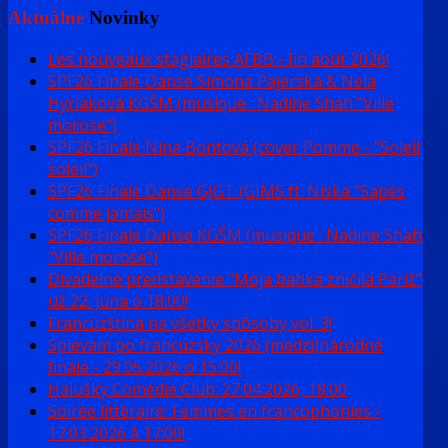
Aktuálne
Novinky
Les nouveaux stagiaires AFBB - fin août 2026!
SPF26 Finale Danse Simona Pajerská & Nela
Hyriaková KGŠM (musique : Nadine Shah "Ville
morose")
SPF26 Finale Nina Bontová (cover Pomme - "Soleil
soleil")
SPF26 Finale Danse GJGT (GIMS ft. Niska "Sapés
comme jamais")
SPF26 Finale Danse KGŠM (musique : Nadine Shah
"Ville morose")
Divadelné predstavenie "Moja babka zničila Pariž"
už 22. júna o 18:00!
Francúzština na všetky spôsoby vol. 3!
Spievam po francúzsky 2026 (medzi)národné
finále - 29.05.2026 o 15:00!
Halušky Comédie Club: 27.04.2026, 18:00
Soirée littéraire: Femmes en francophonies -
17.03.2026 à 17:00!