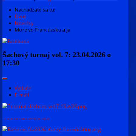
Nachádzate sa tu:
Úvod
Novinky
More vo Francúzsku a ja
Šachový turnaj vol. 7: 23.04.2026 o
17:30
Vytlačiť
E-mail
FaLang translation system by Faboba