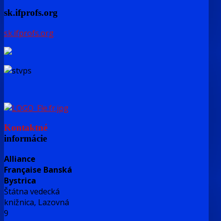
sk.ifprofs.org
sk.ifprofs.org
Kontaktné
informácie
Alliance
Française Banská
Bystrica
Štátna vedecká
knižnica, Lazovná
9