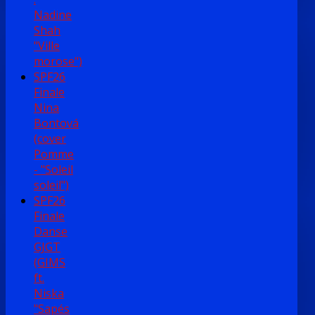
Nadine
Shah
"Ville
morose")
SPF26
Finale
Nina
Bontová
(cover
Pomme
- "Soleil
soleil")
SPF26
Finale
Danse
GJGT
(GIMS
ft.
Niska
"Sapés