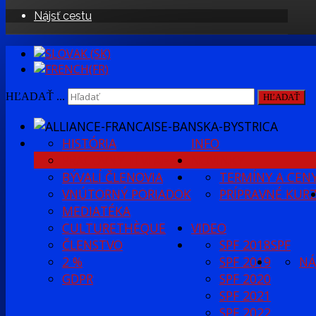
Nájsť cestu
HĽADAŤ ...
HĽADAŤ
HISTÓRIA
INFO
PRACOVNÝ TÍM AFBB
NOVINKY
BÝVALÍ ČLENOVIA
TERMÍNY A CEN
VNÚTORNÝ PORIADOK
PRÍPRAVNÉ KUR
MEDIATÉKA
CULTURETHÈQUE
VIDEO
ČLENSTVO
SPF 2018
SPF
2 %
SPF 2019
NÁ
GDPR
SPF 2020
SPF 2021
SPF 2022