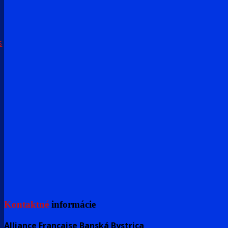
s
Kontaktné
informácie
Alliance Française Banská Bystrica