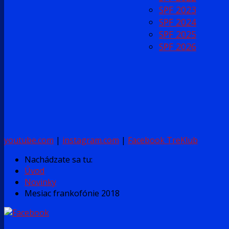
SPF 2023
SPF 2024
SPF 2025
SPF 2026
youtube.com
|
instagram.com
|
Facebook TreKlub
Nachádzate sa tu:
Úvod
Novinky
Mesiac frankofónie 2018