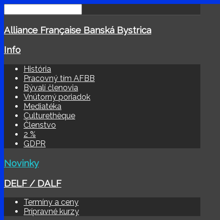
Alliance Française Banská Bystrica
Info
História
Pracovný tím AFBB
Bývalí členovia
Vnútorný poriadok
Mediatéka
Culturethèque
Členstvo
2 %
GDPR
Novinky
DELF / DALF
Termíny a ceny
Prípravné kurzy