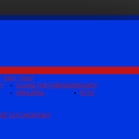
Y
DELF / DALF
ZY
SLOVAK FOR FOREIGNERS
KURZY
PRIHLÁŠKA
FOTO
JSŤ CESTU
KONTAKT