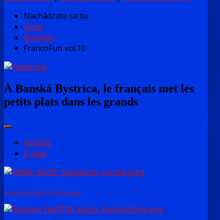
Nachádzate sa tu:
Úvod
Novinky
FrancoFun vol.10
À Banská Bystrica, le français met les
petits plats dans les grands
Vytlačiť
E-mail
FaLang translation system by Faboba