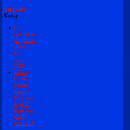
Najnovšie
články
Les
nouveaux
stagiaires
AFBB -
fin
août
2026!
SPF26
Finale
Danse
Simona
Pajerská
& Nela
Hyriaková
KGŠM
(musique
: