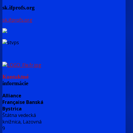
sk.ifprofs.org
sk.ifprofs.org
Kontaktné
informácie
Alliance
Française Banská
Bystrica
Štátna vedecká
knižnica, Lazovná
9