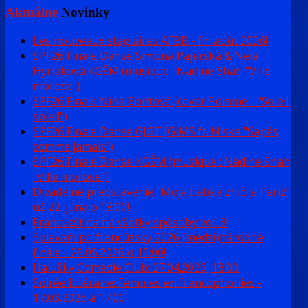
Aktuálne
Novinky
Les nouveaux stagiaires AFBB - fin août 2026!
SPF26 Finale Danse Simona Pajerská & Nela
Hyriaková KGŠM (musique : Nadine Shah "Ville
morose")
SPF26 Finale Nina Bontová (cover Pomme - "Soleil
soleil")
SPF26 Finale Danse GJGT (GIMS ft. Niska "Sapés
comme jamais")
SPF26 Finale Danse KGŠM (musique : Nadine Shah
"Ville morose")
Divadelné predstavenie "Moja babka zničila Pariž"
už 22. júna o 18:00!
Francúzština na všetky spôsoby vol. 3!
Spievam po francúzsky 2026 (medzi)národné
finále - 29.05.2026 o 15:00!
Halušky Comédie Club: 27.04.2026, 18:00
Soirée littéraire: Femmes en francophonies -
17.03.2026 à 17:00!