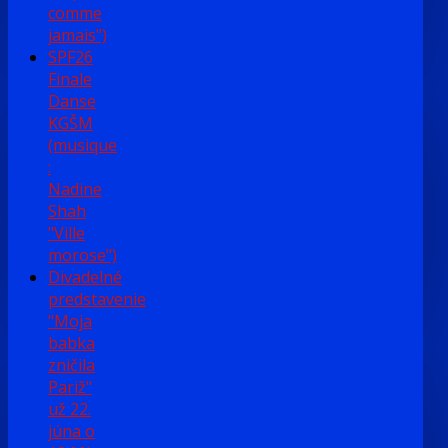
comme
jamais")
SPF26
Finale
Danse
KGŠM
(musique
:
Nadine
Shah
"Ville
morose")
Divadelné
predstavenie
"Moja
babka
zničila
Pariž"
už 22.
júna o