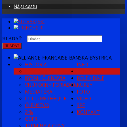
Nájsť cestu
HĽADAŤ ...
HĽADAŤ
HISTÓRIA
INFO
PRACOVNÝ TÍM AFBB
NOVINKY
BÝVALÍ ČLENOVIA
DELF / DALF
VNÚTORNÝ PORIADOK
KURZY
MEDIATÉKA
FOTO
CULTURETHÈQUE
VIDEO
ČLENSTVO
SPF
2 %
KONTAKT
GDPR
TERMÍNY A CENY