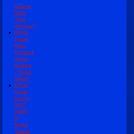
Nadine
Shah
"Ville
morose")
SPF26
Finale
Nina
Bontová
(cover
Pomme
- "Soleil
soleil")
SPF26
Finale
Danse
GJGT
(GIMS
ft.
Niska
"Sapés