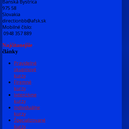
Banská Bystrica
975 58
Slovakia
directionbb@afsk.sk
Mobilné číslo:
0948 357 889
Najčítanejšie
články
Pravidelné
skupinové
kurzy
Firemné
kurzy
Intenzívne
kurzy
Individuálne
kurzy
Špecializované
kurzy