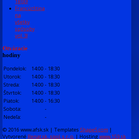
18:00!
Francúzština
na
všetky
spôsoby
vol. 3!
Otváracie
hodiny
Pondelok:
14:00
-
18:30
Utorok:
14:00
-
18:30
Streda:
14:00
-
18:30
Štvrtok:
14:00
-
18:30
Piatok:
14:00
-
16:30
Sobota:
-
Nedeľa:
-
© 2016 www.afsk.sk | Templates
Shape5.com
|
Vytvorené
Renat.sk, spol. s r. o.
| Hosting
www.159.sk