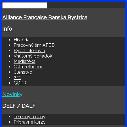
Alliance Française Banská Bystrica
Info
História
Pracovný tím AFBB
Bývalí členovia
Vnútorný poriadok
Mediatéka
Culturethèque
Členstvo
2 %
GDPR
Novinky
DELF / DALF
Termíny a ceny
Prípravné kurzy