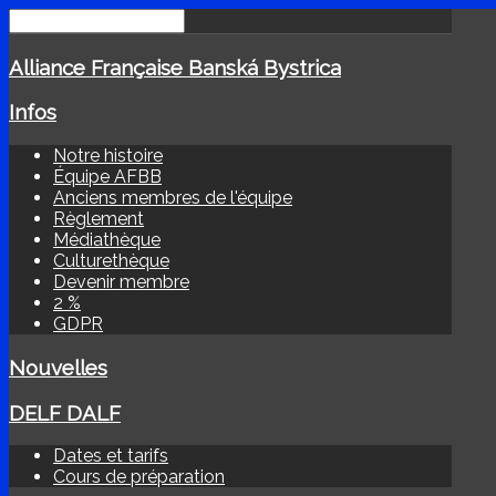
Alliance Française Banská Bystrica
Infos
Notre histoire
Équipe AFBB
Anciens membres de l'équipe
Règlement
Médiathèque
Culturethèque
Devenir membre
2 %
GDPR
Nouvelles
DELF DALF
Dates et tarifs
Cours de préparation