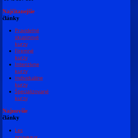
Najčítanejšie
články
Pravidelné
skupinové
kurzy
Firemné
kurzy
Intenzívne
kurzy
Individuálne
kurzy
Špecializované
kurzy
Najnovšie
články
Les
nouveaux