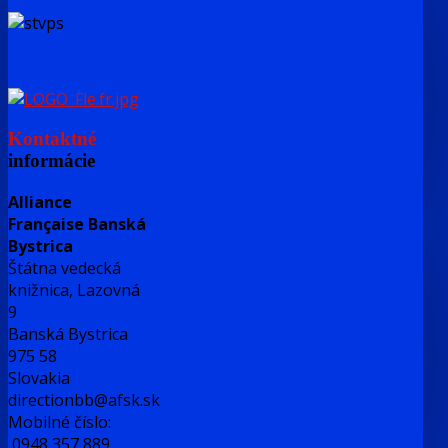
Kontaktné
informácie
Alliance
Française Banská
Bystrica
Štátna vedecká
knižnica, Lazovná
9
Banská Bystrica
975 58
Slovakia
directionbb@afsk.sk
Mobilné číslo:
0948 357 889