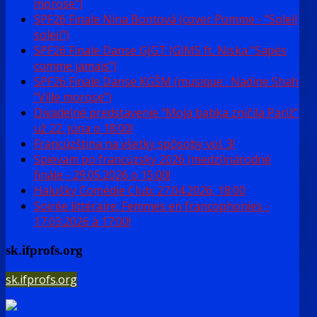
morose")
SPF26 Finale Nina Bontová (cover Pomme - "Soleil
soleil")
SPF26 Finale Danse GJGT (GIMS ft. Niska "Sapés
comme jamais")
SPF26 Finale Danse KGŠM (musique : Nadine Shah
"Ville morose")
Divadelné predstavenie "Moja babka zničila Pariž"
už 22. júna o 18:00!
Francúzština na všetky spôsoby vol. 3!
Spievam po francúzsky 2026 (medzi)národné
finále - 29.05.2026 o 15:00!
Halušky Comédie Club: 27.04.2026, 18:00
Soirée littéraire: Femmes en francophonies -
17.03.2026 à 17:00!
sk.ifprofs.org
sk.ifprofs.org