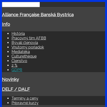
Alliance Française Banská Bystrica
Info
História
Pracovný tím AFBB
Bývalí členovia
Vnútorný poriadok
Mediatéka
Culturethèque
Členstvo
2 %
GDPR
Novinky
DELF / DALF
Termíny a ceny
Prípravné kurzy