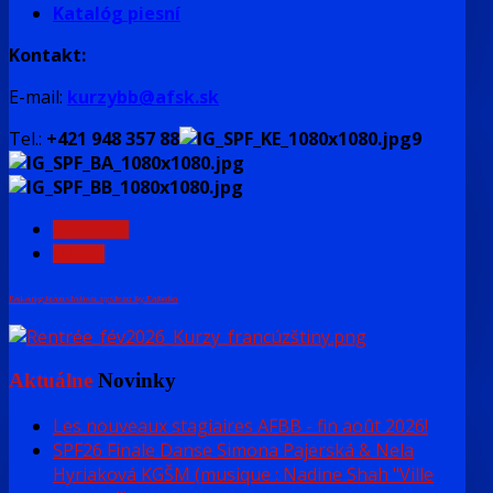
Katalóg piesní
Kontakt:
E-mail:
kurzybb@afsk.sk
Tel.:
+421 948 357 88
9
PREDCH.
NASL.
FaLang translation system by Faboba
Aktuálne
Novinky
Les nouveaux stagiaires AFBB - fin août 2026!
SPF26 Finale Danse Simona Pajerská & Nela
Hyriaková KGŠM (musique : Nadine Shah "Ville