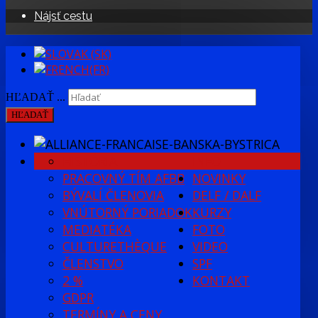
Nájsť cestu
HĽADAŤ ...
HĽADAŤ
HISTÓRIA
INFO
PRACOVNÝ TÍM AFBB
NOVINKY
BÝVALÍ ČLENOVIA
DELF / DALF
VNÚTORNÝ PORIADOK
KURZY
MEDIATÉKA
FOTO
CULTURETHÈQUE
VIDEO
ČLENSTVO
SPF
2 %
KONTAKT
GDPR
TERMÍNY A CENY