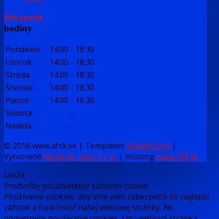
Otváracie
hodiny
Pondelok:
14:00
-
18:30
Utorok:
14:00
-
18:30
Streda:
14:00
-
18:30
Štvrtok:
14:00
-
18:30
Piatok:
14:00
-
16:30
Sobota:
-
Nedeľa:
-
© 2016 www.afsk.sk | Templates
Shape5.com
|
Vytvorené
Renat.sk, spol. s r. o.
| Hosting
www.159.sk
Uložiť
Predvoľby používateľov súborov cookie
Používame cookies, aby sme vám zabezpečili čo najlepší
zážitok a funkčnosť našej webovej stránky. Ak
odmietnete používanie cookies, táto webová stránka