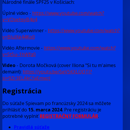
Národné finále SPF25 v Košiciach:
Úplné video -
https://www.youtube.com/watch?
v=VOsehsyB4q4
Vidéo Superwinner -
https://www.youtube.com/watch?
v=BluIXe44Ko0
Vidéo Aftermovie -
https://www.youtube.com/watch?
v=St5u-1hWfq0
Video
- Dorota Močková (cover Iliona "Si tu m'aimes
demain!):
https://youtu.be/SeV5KXLQDTI?
si=9Zr3ELAkCfaEmwzJ
Registrácia
Do súťaže Spievam po francúzsky 2024 sa môžete
prihlásiť do
15. marca 2024
. Pre registráciu je
potrebné vyplniť
REGISTRAČNÝ FORMULÁR
.
Pravidlá súťaže