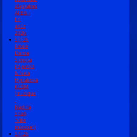
stagiaires
AFBB -
fin
août
2026!
SPF26
Finale
Danse
Simona
Pajerská
& Nela
Hyriaková
KGŠM
(musique
:
Nadine
Shah
"Ville
morose")
SPF26