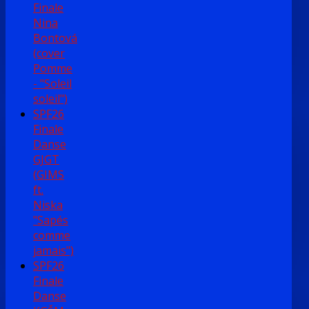
Finale
Nina
Bontová
(cover
Pomme
- "Soleil
soleil")
SPF26
Finale
Danse
GJGT
(GIMS
ft.
Niska
"Sapés
comme
jamais")
SPF26
Finale
Danse