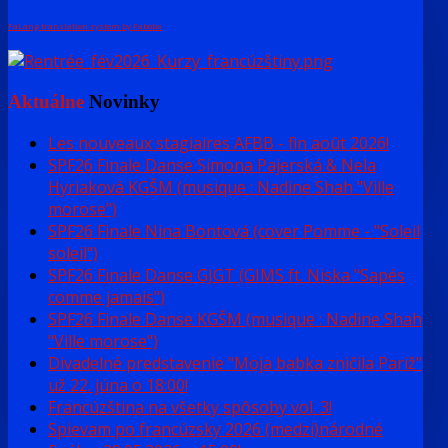
FaLang translation system by Faboba
Aktuálne
Novinky
Les nouveaux stagiaires AFBB - fin août 2026!
SPF26 Finale Danse Simona Pajerská & Nela
Hyriaková KGŠM (musique : Nadine Shah "Ville
morose")
SPF26 Finale Nina Bontová (cover Pomme - "Soleil
soleil")
SPF26 Finale Danse GJGT (GIMS ft. Niska "Sapés
comme jamais")
SPF26 Finale Danse KGŠM (musique : Nadine Shah
"Ville morose")
Divadelné predstavenie "Moja babka zničila Pariž"
už 22. júna o 18:00!
Francúzština na všetky spôsoby vol. 3!
Spievam po francúzsky 2026 (medzi)národné