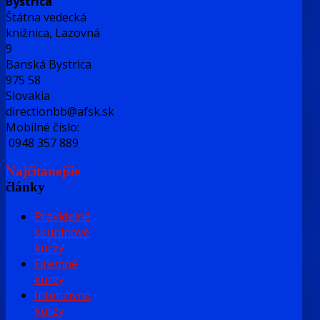
Bystrica
Štátna vedecká
knižnica, Lazovná
9
Banská Bystrica
975 58
Slovakia
directionbb@afsk.sk
Mobilné číslo:
0948 357 889
Najčítanejšie
články
Pravidelné
skupinové
kurzy
Firemné
kurzy
Intenzívne
kurzy