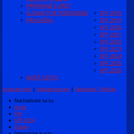
PRÍPRAVNÉ KURZY
SLOVAK FOR FOREIGNERS
SPF 2018
PRIHLÁŠKA
SPF 2019
SPF 2020
SPF 2021
SPF 2022
SPF 2023
SPF 2024
SPF 2025
SPF 2026
NÁJSŤ CESTU
youtube.com
|
instagram.com
|
Facebook TreKlub
Nachádzate sa tu:
Úvod
SPF
SPF 2024
články
Intenzívne kurzy