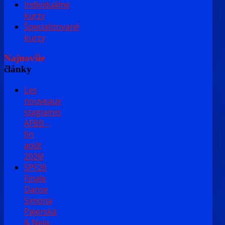
Individuálne
kurzy
Špecializované
kurzy
Najnovšie
články
Les
nouveaux
stagiaires
AFBB -
fin
août
2026!
SPF26
Finale
Danse
Simona
Pajerská
& Nela