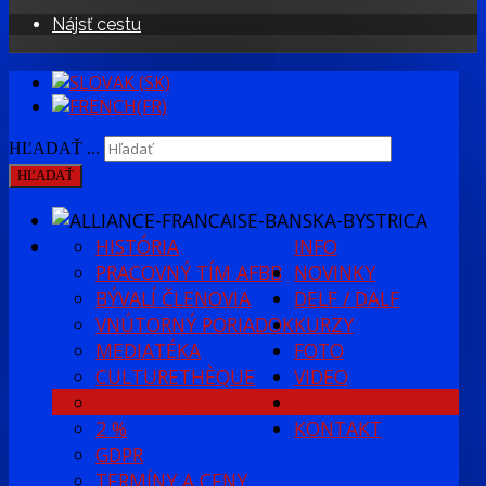
Nájsť cestu
HĽADAŤ ...
HĽADAŤ
HISTÓRIA
INFO
PRACOVNÝ TÍM AFBB
NOVINKY
BÝVALÍ ČLENOVIA
DELF / DALF
VNÚTORNÝ PORIADOK
KURZY
MEDIATÉKA
FOTO
CULTURETHÈQUE
VIDEO
ČLENSTVO
SPF
2 %
KONTAKT
GDPR
TERMÍNY A CENY