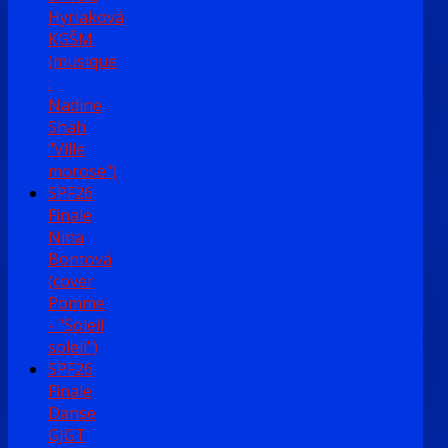
Hyriaková
KGŠM
(musique
:
Nadine
Shah
"Ville
morose")
SPF26
Finale
Nina
Bontová
(cover
Pomme
- "Soleil
soleil")
SPF26
Finale
Danse
GJGT