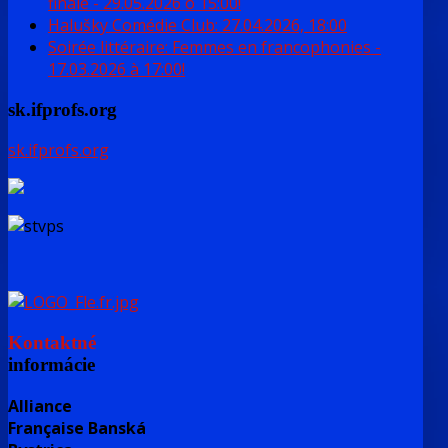
finále - 29.05.2026 o 15:00!
Halušky Comédie Club: 27.04.2026, 18:00
Soirée littéraire: Femmes en francophonies -
17.03.2026 à 17:00!
sk.ifprofs.org
sk.ifprofs.org
Kontaktné
informácie
Alliance
Française Banská