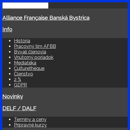
Alliance Française Banská Bystrica
Info
História
Pracovný tím AFBB
Bývalí členovia
Vnútorný poriadok
Mediatéka
Culturethèque
Členstvo
2 %
GDPR
Novinky
DELF / DALF
Termíny a ceny
Prípravné kurzy