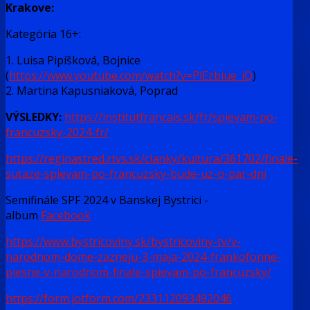
Krakove:
Kategória 16+:
1. Luisa Pipíšková, Bojnice
(
https://www.youtube.com/watch?v=PlEzbiue_iQ
)
2. Martina Kapusniaková, Poprad
VÝSLEDKY:
https://institutfrancais.sk/fr/spievam-po-
francuzsky-2024-fr/
https://reginastred.rtvs.sk/clanky/kultura/361702/finale-
sutaze-spievam-po-francuzsky-bude-uz-o-par-dni
Semifinále SPF 2024 v Banskej Bystrici -
album
Facebook
https://www.bystricoviny.sk/bystricoviny-tv/v-
narodnom-dome-zazneju-3-maja-2024-frankofonne-
piesne-v-narodnom-finale-spievam-po-francuzsky/
https://form.jotform.com/233112093492046