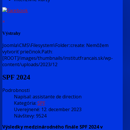
×
Výstrahy
Joomla\CMS\Filesystem\Folder::create: Nemôžem
vytvoriť priečinok.Path:
[ROOT]/images/thumbnails/institutfrancais.sk/wp-
content/uploads/2023/12
SPF 2024
Podrobnosti
Napísal:
assistante de direction
Kategória:
SPF
Uverejnené: 12. december 2023
Návštevy: 9524
Výsledky medzinárodného finále SPF 2024 v