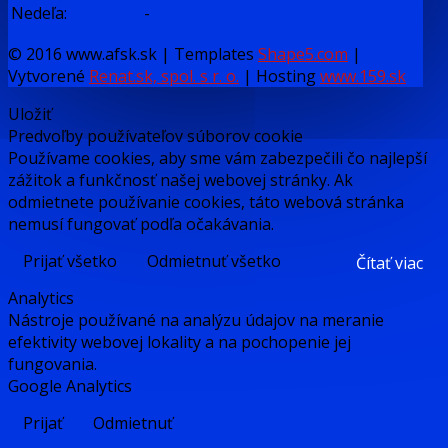
Nedeľa:
-
© 2016 www.afsk.sk | Templates
Shape5.com
|
Vytvorené
Renat.sk, spol. s r. o.
| Hosting
www.159.sk
Uložiť
Predvoľby používateľov súborov cookie
Používame cookies, aby sme vám zabezpečili čo najlepší
zážitok a funkčnosť našej webovej stránky. Ak
odmietnete používanie cookies, táto webová stránka
nemusí fungovať podľa očakávania.
Prijať všetko
Odmietnuť všetko
Čítať viac
Analytics
Nástroje používané na analýzu údajov na meranie
efektivity webovej lokality a na pochopenie jej
fungovania.
Google Analytics
Prijať
Odmietnuť