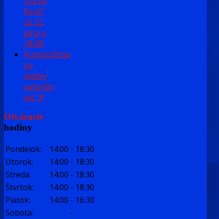
zničila
Pariž"
už 22.
júna o
18:00!
Francúzština
na
všetky
spôsoby
vol. 3!
Otváracie
hodiny
Pondelok:
14:00
-
18:30
Utorok:
14:00
-
18:30
Streda:
14:00
-
18:30
Štvrtok:
14:00
-
18:30
Piatok:
14:00
-
16:30
Sobota:
-