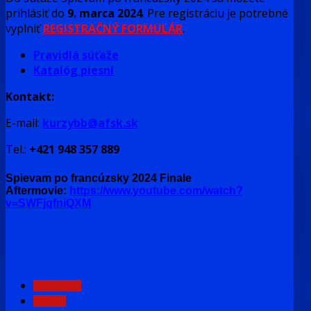
prihlásiť do
9. marca 2024
. Pre registráciu je potrebné
vyplniť
REGISTRAČNÝ FORMULÁR
.
Pravidlá súťaže
Katalóg piesní
Kontakt:
E-mail:
kurzybb@afsk.sk
Tel.:
+421 948 357 889
Spievam po francúzsky 2024 Finale
Aftermovie
:
https://www.youtube.com/watch?
v=SWFjqfniQXM
PREDCH.
NASL.