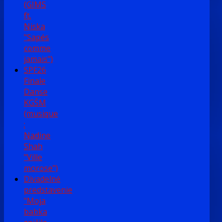
(GIMS
ft.
Niska
"Sapés
comme
jamais")
SPF26
Finale
Danse
KGŠM
(musique
:
Nadine
Shah
"Ville
morose")
Divadelné
predstavenie
"Moja
babka