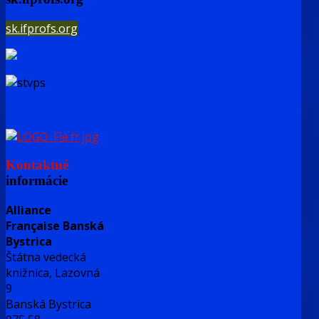
sk.ifprofs.org
Kontaktné
informácie
Alliance
Française Banská
Bystrica
Štátna vedecká
knižnica, Lazovná
9
Banská Bystrica