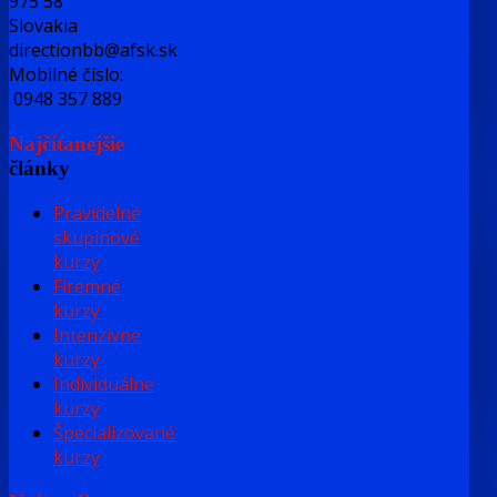
975 58
Slovakia
directionbb@afsk.sk
Mobilné číslo:
0948 357 889
Najčítanejšie
články
Pravidelné
skupinové
kurzy
Firemné
kurzy
Intenzívne
kurzy
Individuálne
kurzy
Špecializované
kurzy