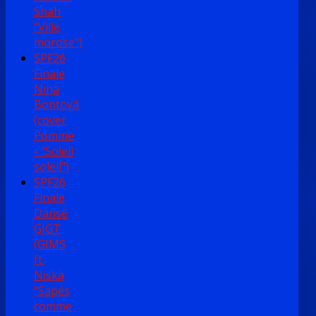
Shah
"Ville
morose")
SPF26
Finale
Nina
Bontová
(cover
Pomme
- "Soleil
soleil")
SPF26
Finale
Danse
GJGT
(GIMS
ft.
Niska
"Sapés
comme