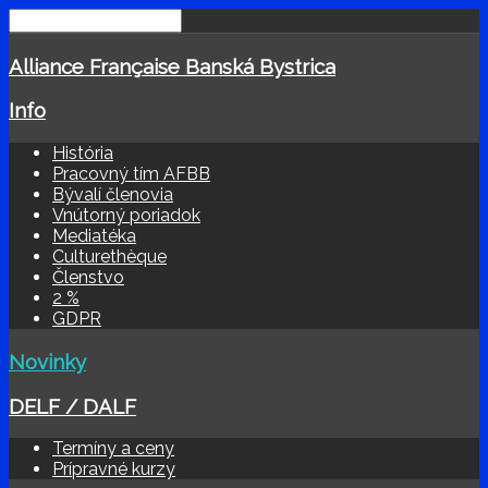
Alliance Française Banská Bystrica
Info
História
Pracovný tím AFBB
Bývalí členovia
Vnútorný poriadok
Mediatéka
Culturethèque
Členstvo
2 %
GDPR
Novinky
DELF / DALF
Termíny a ceny
Prípravné kurzy