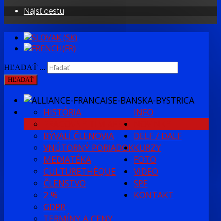
Nájsť cestu
HĽADAŤ ...
HĽADAŤ
HISTÓRIA
INFO
PRACOVNÝ TÍM AFBB
NOVINKY
BÝVALÍ ČLENOVIA
DELF / DALF
VNÚTORNÝ PORIADOK
KURZY
MEDIATÉKA
FOTO
CULTURETHÈQUE
VIDEO
ČLENSTVO
SPF
2 %
KONTAKT
GDPR
TERMÍNY A CENY