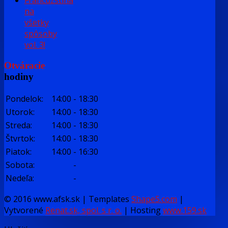
na
všetky
spôsoby
vol. 3!
Otváracie
hodiny
Pondelok:
14:00
-
18:30
Utorok:
14:00
-
18:30
Streda:
14:00
-
18:30
Štvrtok:
14:00
-
18:30
Piatok:
14:00
-
16:30
Sobota:
-
Nedeľa:
-
© 2016 www.afsk.sk | Templates
Shape5.com
|
Vytvorené
Renat.sk, spol. s r. o.
| Hosting
www.159.sk