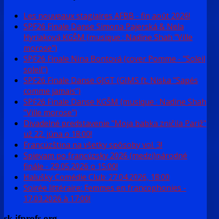
Les nouveaux stagiaires AFBB - fin août 2026!
SPF26 Finale Danse Simona Pajerská & Nela
Hyriaková KGŠM (musique : Nadine Shah "Ville
morose")
SPF26 Finale Nina Bontová (cover Pomme - "Soleil
soleil")
SPF26 Finale Danse GJGT (GIMS ft. Niska "Sapés
comme jamais")
SPF26 Finale Danse KGŠM (musique : Nadine Shah
"Ville morose")
Divadelné predstavenie "Moja babka zničila Pariž"
už 22. júna o 18:00!
Francúzština na všetky spôsoby vol. 3!
Spievam po francúzsky 2026 (medzi)národné
finále - 29.05.2026 o 15:00!
Halušky Comédie Club: 27.04.2026, 18:00
Soirée littéraire: Femmes en francophonies -
17.03.2026 à 17:00!
sk.ifprofs.org