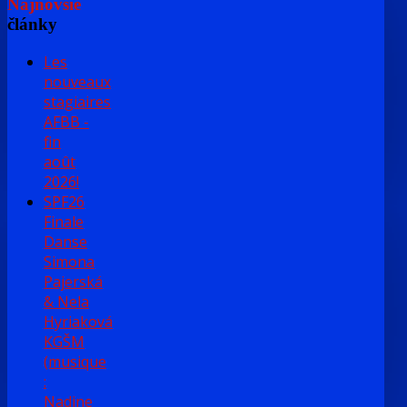
Najnovšie
články
Les
nouveaux
stagiaires
AFBB -
fin
août
2026!
SPF26
Finale
Danse
Simona
Pajerská
& Nela
Hyriaková
KGŠM
(musique
:
Nadine