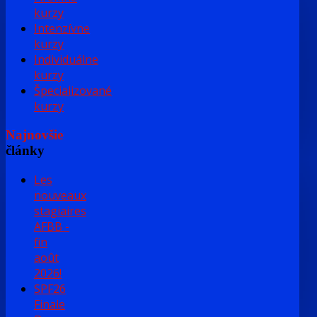
kurzy
Intenzívne
kurzy
Individuálne
kurzy
Špecializované
kurzy
Najnovšie
články
Les
nouveaux
stagiaires
AFBB -
fin
août
2026!
SPF26
Finale