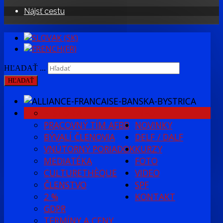
Nájsť cestu
HĽADAŤ ...
HĽADAŤ
HISTÓRIA
INFO
PRACOVNÝ TÍM AFBB
NOVINKY
BÝVALÍ ČLENOVIA
DELF / DALF
VNÚTORNÝ PORIADOK
KURZY
MEDIATÉKA
FOTO
CULTURETHÈQUE
VIDEO
ČLENSTVO
SPF
2 %
KONTAKT
GDPR
TERMÍNY A CENY