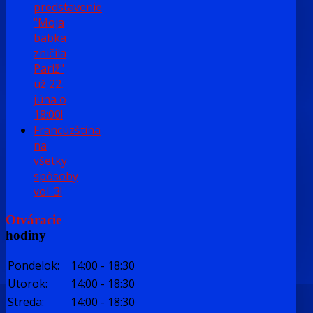
predstavenie
"Moja
babka
zničila
Pariž"
už 22.
júna o
18:00!
Francúzština
na
všetky
spôsoby
vol. 3!
Otváracie
hodiny
Pondelok:
14:00
-
18:30
Utorok:
14:00
-
18:30
Streda:
14:00
-
18:30