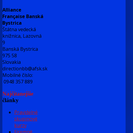
Alliance
Française Banská
Bystrica
Štátna vedecká
knižnica, Lazovná
9
Banská Bystrica
975 58
Slovakia
directionbb@afsk.sk
Mobilné číslo:
0948 357 889
Najčítanejšie
články
Pravidelné
skupinové
kurzy
Firemné