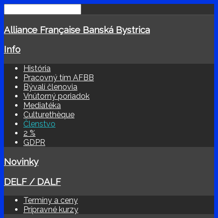
Alliance Française Banská Bystrica
Info
História
Pracovný tím AFBB
Bývalí členovia
Vnútorný poriadok
Mediatéka
Culturethèque
Členstvo
2 %
GDPR
Novinky
DELF / DALF
Termíny a ceny
Prípravné kurzy