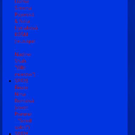
Danse
Simona
Pajerská
& Nela
Hyriaková
KGŠM
(musique
:
Nadine
Shah
"Ville
morose")
SPF26
Finale
Nina
Bontová
(cover
Pomme
- "Soleil
soleil")
SPF26