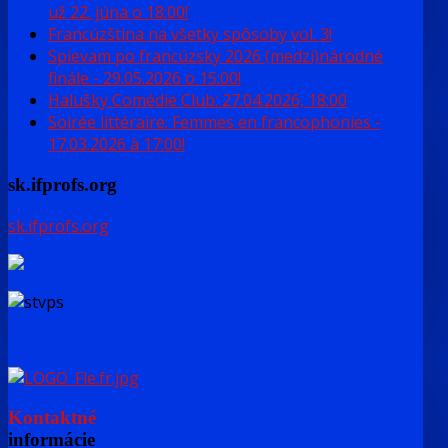
už 22. júna o 18:00!
Francúzština na všetky spôsoby vol. 3!
Spievam po francúzsky 2026 (medzi)národné
finále - 29.05.2026 o 15:00!
Halušky Comédie Club: 27.04.2026, 18:00
Soirée littéraire: Femmes en francophonies -
17.03.2026 à 17:00!
sk.ifprofs.org
sk.ifprofs.org
Kontaktné
informácie