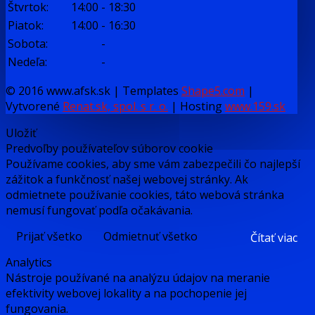
Štvrtok:
14:00
-
18:30
Piatok:
14:00
-
16:30
Sobota:
-
Nedeľa:
-
© 2016 www.afsk.sk | Templates
Shape5.com
|
Vytvorené
Renat.sk, spol. s r. o.
| Hosting
www.159.sk
Uložiť
Predvoľby používateľov súborov cookie
Používame cookies, aby sme vám zabezpečili čo najlepší
zážitok a funkčnosť našej webovej stránky. Ak
odmietnete používanie cookies, táto webová stránka
nemusí fungovať podľa očakávania.
Prijať všetko
Odmietnuť všetko
Čítať viac
Analytics
Nástroje používané na analýzu údajov na meranie
efektivity webovej lokality a na pochopenie jej
fungovania.