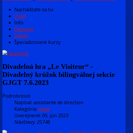
Nachádzate sa tu:
Úvod
Info
Členstvo
články
Špecializované kurzy
Divadelná hra „Le Visiteur“ -
Divadelný krúžok bilingválnej sekcie
GJGT 7.6.2023
Podrobnosti
Napísal:
assistante de direction
Kategória:
úvod
Uverejnené: 05. jún 2023
Návštevy: 25748