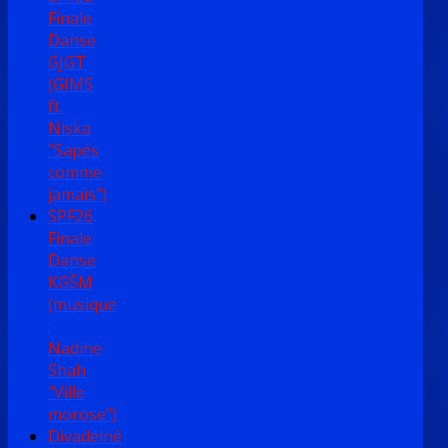
Finale
Danse
GJGT
(GIMS
ft.
Niska
"Sapés
comme
jamais")
SPF26
Finale
Danse
KGŠM
(musique
:
Nadine
Shah
"Ville
morose")
Divadelné