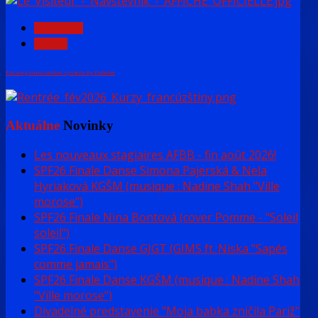
PREDCH.
NASL.
FaLang translation system by Faboba
Aktuálne
Novinky
Les nouveaux stagiaires AFBB - fin août 2026!
SPF26 Finale Danse Simona Pajerská & Nela
Hyriaková KGŠM (musique : Nadine Shah "Ville
morose")
SPF26 Finale Nina Bontová (cover Pomme - "Soleil
soleil")
SPF26 Finale Danse GJGT (GIMS ft. Niska "Sapés
comme jamais")
SPF26 Finale Danse KGŠM (musique : Nadine Shah
"Ville morose")
Divadelné predstavenie "Moja babka zničila Pariž"