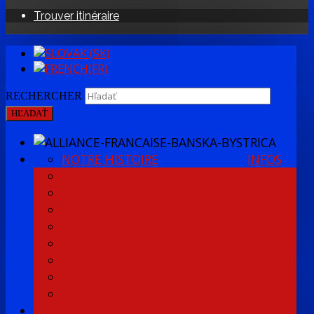
Trouver itinéraire
RECHERCHER
HĽADAŤ
NOTRE HISTOIRE
INFOS
ÉQUIPE AFBB
ANCIENS MEMBRES DE L'ÉQUIPE
RÈGLEMENT
MÉDIATHÈQUE
CULTURETHÈQUE
DEVENIR MEMBRE
2 %
GDPR
NOUVELLES