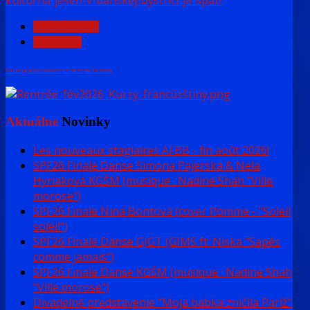
PRÉCÉDENT
SUIVANT
FaLang translation system by Faboba
Aktuálne
Novinky
Les nouveaux stagiaires AFBB - fin août 2026!
SPF26 Finale Danse Simona Pajerská & Nela
Hyriaková KGŠM (musique : Nadine Shah "Ville
morose")
SPF26 Finale Nina Bontová (cover Pomme - "Soleil
soleil")
SPF26 Finale Danse GJGT (GIMS ft. Niska "Sapés
comme jamais")
SPF26 Finale Danse KGŠM (musique : Nadine Shah
"Ville morose")
Divadelné predstavenie "Moja babka zničila Pariž"