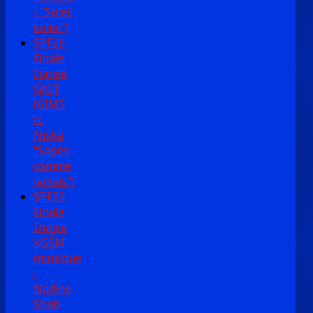
- "Soleil
soleil")
SPF26
Finale
Danse
GJGT
(GIMS
ft.
Niska
"Sapés
comme
jamais")
SPF26
Finale
Danse
KGŠM
(musique
:
Nadine
Shah