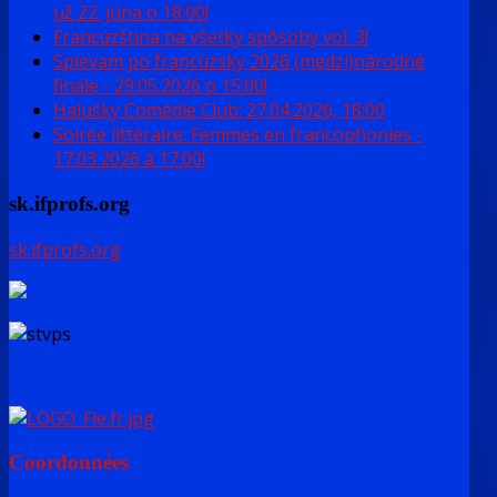
už 22. júna o 18:00!
Francúzština na všetky spôsoby vol. 3!
Spievam po francúzsky 2026 (medzi)národné
finále - 29.05.2026 o 15:00!
Halušky Comédie Club: 27.04.2026, 18:00
Soirée littéraire: Femmes en francophonies -
17.03.2026 à 17:00!
sk.ifprofs.org
sk.ifprofs.org
Coordonnées