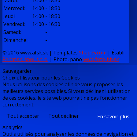
Mardi
:
14:00
-
18:30
Mercredi
:
14:00
-
18:30
Jeudi
:
14:00
-
18:30
Vendredi
:
14:00
-
16:30
Samedi
:
-
Dimanchel
:
-
© 2016 www.afsk.sk | Templates
Shape5.com
|
Établi
Renat.sk, spol. s r. o.
| Photo, pano
www.foto-bb.sk
Sauvegarder
Choix utilisateur pour les Cookies
Nous utilisons des cookies afin de vous proposer les
meilleurs services possibles. Si vous déclinez l'utilisation
de ces cookies, le site web pourrait ne pas fonctionner
correctement.
Tout accepter
Tout décliner
En savoir plus
Analytics
Outils utilisés pour analyser les données de navigation et