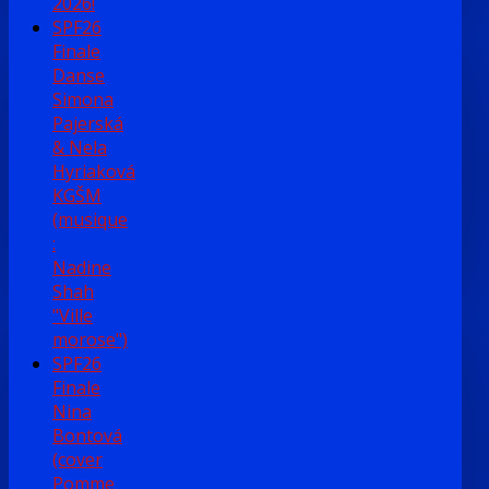
2026!
SPF26
Finale
Danse
Simona
Pajerská
& Nela
Hyriaková
KGŠM
(musique
:
Nadine
Shah
"Ville
morose")
SPF26
Finale
Nina
Bontová
(cover
Pomme