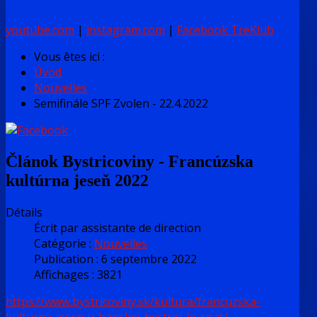
youtube.com
|
instagram.com
|
Facebook TreKlub
Vous êtes ici :
Úvod
Nouvelles
Semifinále SPF Zvolen - 22.4.2022
Článok Bystricoviny - Francúzska
kultúrna jeseň 2022
Détails
Écrit par
assistante de direction
Catégorie :
Nouvelles
Publication : 6 septembre 2022
Affichages : 3821
https://www.bystricoviny.sk/kultura/francuzska-
kulturna-jesen-v-banskej-bystrici-je-spat/