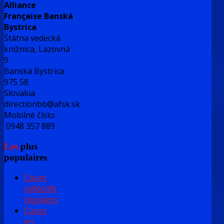
Alliance
Française Banská
Bystrica
Štátna vedecká
knižnica, Lazovná
9
Banská Bystrica
975 58
Slovakia
directionbb@afsk.sk
Mobilné číslo:
0948 357 889
Les
plus
populaires
Cours
collectifs
réguliers
Cours
en