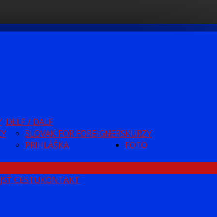
Y
DELF / DALF
ZY
SLOVAK FOR FOREIGNERS
KURZY
PRIHLÁŠKA
FOTO
JSŤ CESTU
KONTAKT