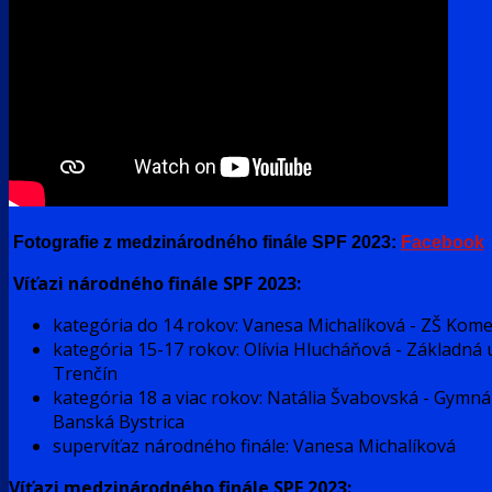
Fotografie z medzinárodného finále SPF 2023
:
Facebook
Víťazi národného finále SPF 2023:
kategória do 14 rokov: Vanesa Michalíková - ZŠ Kom
kategória 15-17 rokov: Olívia Hlucháňová - Základná
Trenčín
kategória 18 a viac rokov: Natália Švabovská - Gymn
Banská Bystrica
supervíťaz národného finále: Vanesa Michalíková
Víťazi medzinárodného finále SPF 2023: