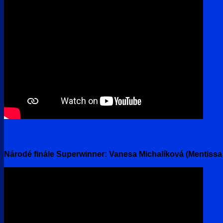
Národé finále Superwinner:
Vanesa Michalíková (Mentissa 