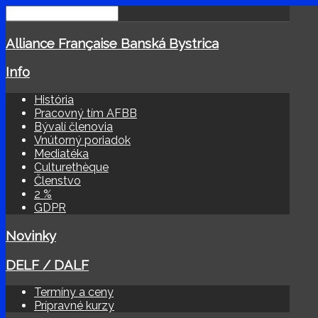
Alliance Française Banská Bystrica
Info
História
Pracovný tím AFBB
Bývalí členovia
Vnútorný poriadok
Mediatéka
Culturethèque
Členstvo
2 %
GDPR
Novinky
DELF / DALF
Termíny a ceny
Prípravné kurzy