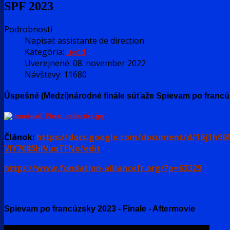
SPF 2023
Podrobnosti
Napísal:
assistante de direction
Kategória:
úvod
Uverejnené: 08. november 2022
Návštevy: 11680
Úspešné (Medzi)národné finále súťaže Spievam po franc
Článok:
https://docs.google.com/document/d/16j1h9
VlY7085hIVuqTFNo/edit
https://www.fondation-alliancefr.org/?p=63329
Spievam po francúzsky 2023 - Finale - Aftermovie