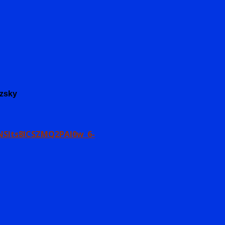
úzsky
6NSlts8ICSZMQ2PAI0w_6-