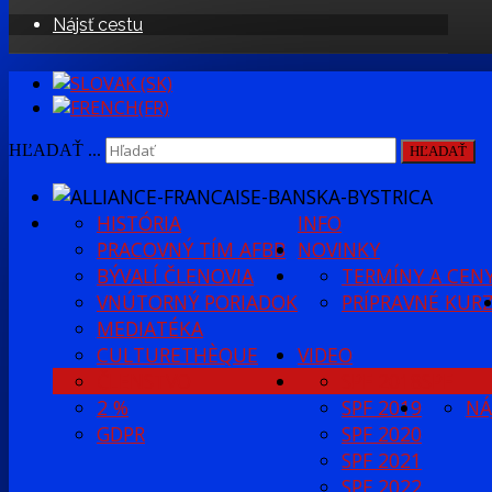
Nájsť cestu
HĽADAŤ ...
HĽADAŤ
HISTÓRIA
INFO
PRACOVNÝ TÍM AFBB
NOVINKY
BÝVALÍ ČLENOVIA
TERMÍNY A CEN
VNÚTORNÝ PORIADOK
PRÍPRAVNÉ KUR
MEDIATÉKA
CULTURETHÈQUE
VIDEO
ČLENSTVO
SPF 2018
SPF
2 %
SPF 2019
NÁ
GDPR
SPF 2020
SPF 2021
SPF 2022