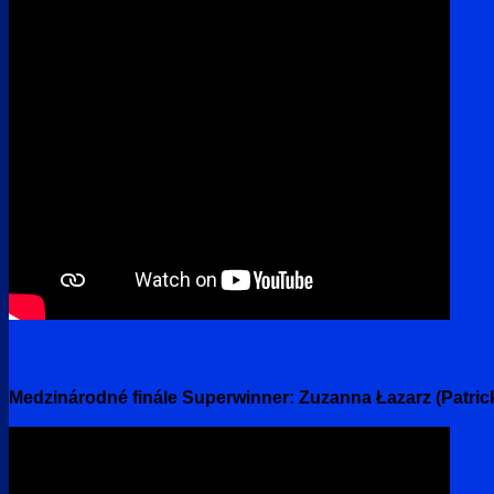
Medzinárodné finále Superwinner: Zuzanna Łazarz (Patrick B