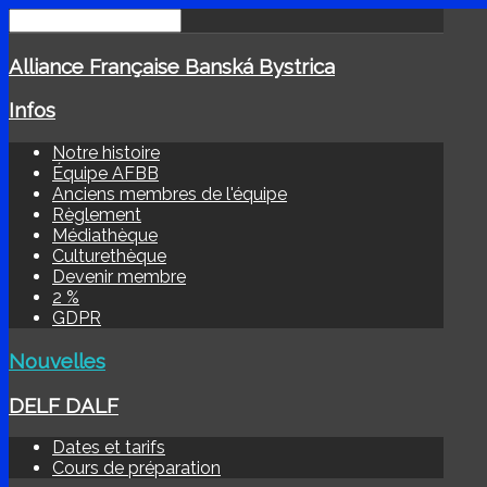
Alliance Française Banská Bystrica
Infos
Notre histoire
Équipe AFBB
Anciens membres de l'équipe
Règlement
Médiathèque
Culturethèque
Devenir membre
2 %
GDPR
Nouvelles
DELF DALF
Dates et tarifs
Cours de préparation