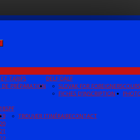
Ť
S
 ET TARIFS
DELF DALF
 DE PRÉPARATION
SLOVAK FOR FOREIGNERS
COUR
FICHES D’INSCRIPTION
PHOT
18
SPF
19
TROUVER ITINÉRAIRE
CONTACT
20
21
22