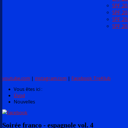
SPF 20
SPF 20
SPF 20
SPF 20
youtube.com
|
instagram.com
|
Facebook TreKlub
Vous êtes ici :
Úvod
Nouvelles
Soirée franco - espagnole vol. 4