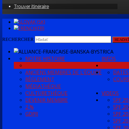
Trouver itinéraire
RECHERCHER
HĽADA
NOTRE HISTOIRE
INFOS
ÉQUIPE AFBB
NOUVELLE
ANCIENS MEMBRES DE L'ÉQUIPE
DATES
RÈGLEMENT
COURS
MÉDIATHÈQUE
CULTURETHÈQUE
VIDEOS
DEVENIR MEMBRE
SPF 20
2 %
SPF 20
GDPR
SPF 20
SPF 20
SPF 20