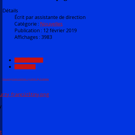
Détails
Écrit par
assistante de direction
Catégorie :
Nouvelles
Publication : 12 février 2019
Affichages : 3983
PRÉCÉDENT
SUIVANT
FaLang translation system by Faboba
y
t