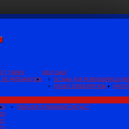
Ť
S
 ET TARIFS
DELF DALF
 DE PRÉPARATION
SLOVAK FOR FOREIGNERS
COUR
FICHES D’INSCRIPTION
PHOT
18
SPF
19
TROUVER ITINÉRAIRE
CONTACT
20
21
22