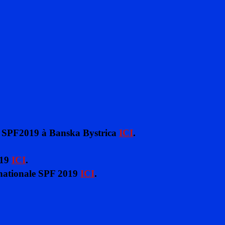
ale SPF2019 à Banska Bystrica
ICI
.
019
ICI
.
e nationale SPF 2019
ICI
.