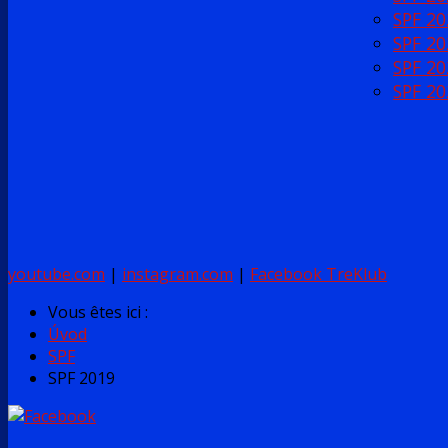
SPF 20
SPF 20
SPF 20
SPF 20
youtube.com
|
instagram.com
|
Facebook TreKlub
Vous êtes ici :
Úvod
SPF
SPF 2019