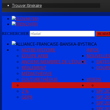
Trouver itinéraire
RECHERCHER
HĽADA
NOTRE HISTOIRE
INFOS
ÉQUIPE AFBB
NOUVELLE
ANCIENS MEMBRES DE L'ÉQUIPE
DATES
RÈGLEMENT
COURS
MÉDIATHÈQUE
CULTURETHÈQUE
VIDEOS
DEVENIR MEMBRE
SPF 20
2 %
SPF 20
GDPR
SPF 20
SPF 20
SPF 20