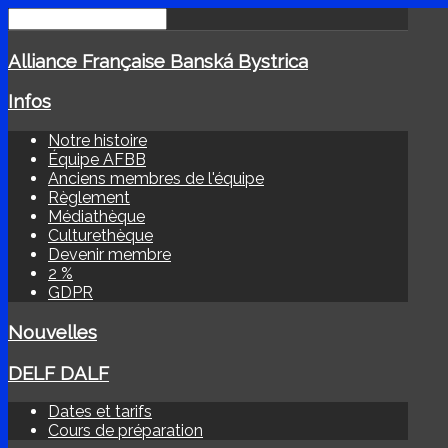
Alliance Française Banská Bystrica
Infos
Notre histoire
Équipe AFBB
Anciens membres de l'équipe
Règlement
Médiathèque
Culturethèque
Devenir membre
2 %
GDPR
Nouvelles
DELF DALF
Dates et tarifs
Cours de préparation