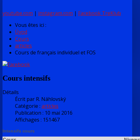
youtube.com
|
instagram.com
|
Facebook TreKlub
Vous êtes ici :
Úvod
Cours
articles
Cours de français individuel et FOS
Cours intensifs
Détails
Écrit par
R. Náhlovský
Catégorie :
articles
Publication : 10 mai 2016
Affichages : 151467
Intensifs cours
Cours
Niveau