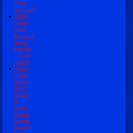
"Ville
morose")
SPF26
Finale
Nina
Bontová
(cover
Pomme
- "Soleil
soleil")
SPF26
Finale
Danse
GJGT
(GIMS
ft.
Niska
"Sapés
comme
jamais")