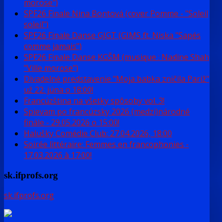
morose")
SPF26 Finale Nina Bontová (cover Pomme - "Soleil
soleil")
SPF26 Finale Danse GJGT (GIMS ft. Niska "Sapés
comme jamais")
SPF26 Finale Danse KGŠM (musique : Nadine Shah
"Ville morose")
Divadelné predstavenie "Moja babka zničila Pariž"
už 22. júna o 18:00!
Francúzština na všetky spôsoby vol. 3!
Spievam po francúzsky 2026 (medzi)národné
finále - 29.05.2026 o 15:00!
Halušky Comédie Club: 27.04.2026, 18:00
Soirée littéraire: Femmes en francophonies -
17.03.2026 à 17:00!
sk.ifprofs.org
sk.ifprofs.org