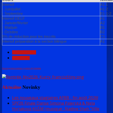
Intensif
A1.1
- Juin/juillet
A1-2
- Septembre
B1-1-2
Intensif DELF
A1
- Janvier/février
A2
- Mai/juin
B1
- Octobre
B2
5% de réduction pour les inscrits
C1
Intensif préparation à la section bilingue
A1
PRÉCÉDENT
SUIVANT
FaLang translation system by Faboba
Aktuálne
Novinky
Les nouveaux stagiaires AFBB - fin août 2026!
SPF26 Finale Danse Simona Pajerská & Nela
Hyriaková KGŠM (musique : Nadine Shah "Ville