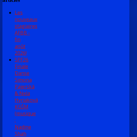
Les
nouveaux
stagiaires
AFBB -
fin
août
2026!
SPF26
Finale
Danse
Simona
Pajerská
& Nela
Hyriaková
KGŠM
(musique
:
Nadine
Shah