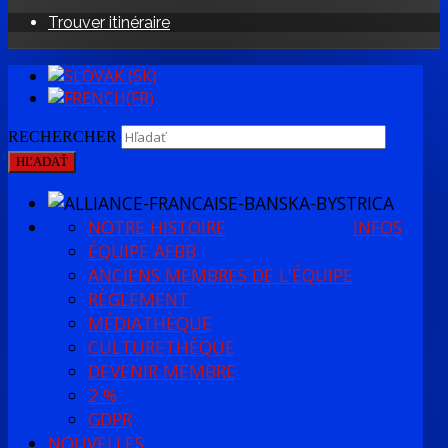
Trouver itinéraire
RECHERCHER
HĽADAŤ
NOTRE HISTOIRE
INFOS
ÉQUIPE AFBB
ANCIENS MEMBRES DE L'ÉQUIPE
RÈGLEMENT
MÉDIATHÈQUE
CULTURETHÈQUE
DEVENIR MEMBRE
2 %
GDPR
NOUVELLES