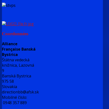
Coordonnées
Alliance
Française Banská
Bystrica
Štátna vedecká
knižnica, Lazovná
9
Banská Bystrica
975 58
Slovakia
directionbb@afsk.sk
Mobilné číslo:
0948 357 889