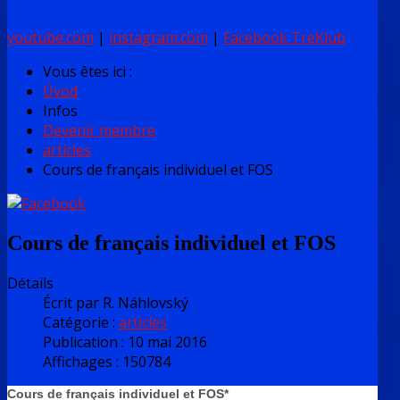
youtube.com
|
instagram.com
|
Facebook TreKlub
Vous êtes ici :
Úvod
Infos
Devenir membre
articles
Cours de français individuel et FOS
Cours de français individuel et FOS
Détails
Écrit par
R. Náhlovský
Catégorie :
articles
Publication : 10 mai 2016
Affichages : 150784
Cours de français individuel et FOS*