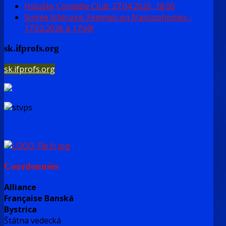
Halušky Comédie Club: 27.04.2026, 18:00
Soirée littéraire: Femmes en francophonies -
17.03.2026 à 17:00!
sk.ifprofs.org
sk.ifprofs.org
Coordonnées
Alliance
Française Banská
Bystrica
Štátna vedecká