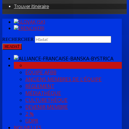
Trouver itinéraire
RECHERCHER
HĽADAŤ
NOTRE HISTOIRE
INFOS
ÉQUIPE AFBB
ANCIENS MEMBRES DE L'ÉQUIPE
RÈGLEMENT
MÉDIATHÈQUE
CULTURETHÈQUE
DEVENIR MEMBRE
2 %
GDPR
NOUVELLES