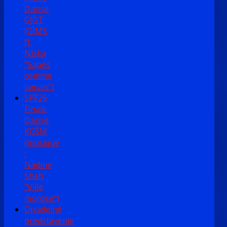
Danse
GJGT
(GIMS
ft.
Niska
"Sapés
comme
jamais")
SPF26
Finale
Danse
KGŠM
(musique
:
Nadine
Shah
"Ville
morose")
Divadelné
predstavenie