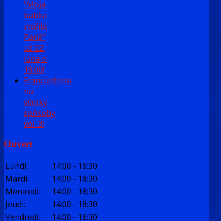
"Moja
babka
zničila
Pariž"
už 22.
júna o
18:00!
Francúzština
na
všetky
spôsoby
vol. 3!
Ouvert
Lundi
:
14:00
-
18:30
Mardi
:
14:00
-
18:30
Mercredi
:
14:00
-
18:30
Jeudi
:
14:00
-
18:30
Vendredi
:
14:00
-
16:30