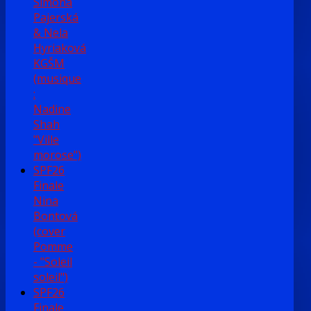
Simona
Pajerská
& Nela
Hyriaková
KGŠM
(musique
:
Nadine
Shah
"Ville
morose")
SPF26
Finale
Nina
Bontová
(cover
Pomme
- "Soleil
soleil")
SPF26
Finale