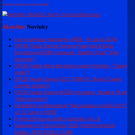
FaLang translation system by Faboba
Aktuálne
Novinky
Les nouveaux stagiaires AFBB - fin août 2026!
SPF26 Finale Danse Simona Pajerská & Nela
Hyriaková KGŠM (musique : Nadine Shah "Ville
morose")
SPF26 Finale Nina Bontová (cover Pomme - "Soleil
soleil")
SPF26 Finale Danse GJGT (GIMS ft. Niska "Sapés
comme jamais")
SPF26 Finale Danse KGŠM (musique : Nadine Shah
"Ville morose")
Divadelné predstavenie "Moja babka zničila Pariž"
už 22. júna o 18:00!
Francúzština na všetky spôsoby vol. 3!
Spievam po francúzsky 2026 (medzi)národné
finále - 29.05.2026 o 15:00!