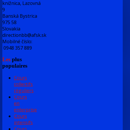
knižnica, Lazovná
9
Banská Bystrica
975 58
Slovakia
directionbb@afsk.sk
Mobilné číslo:
0948 357 889
Les
plus
populaires
Cours
collectifs
réguliers
Cours
en
enterprise
Cours
intensifs
Cours