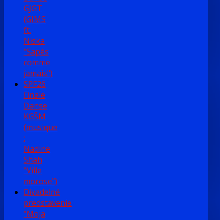
GJGT
(GIMS
ft.
Niska
"Sapés
comme
jamais")
SPF26
Finale
Danse
KGŠM
(musique
:
Nadine
Shah
"Ville
morose")
Divadelné
predstavenie
"Moja