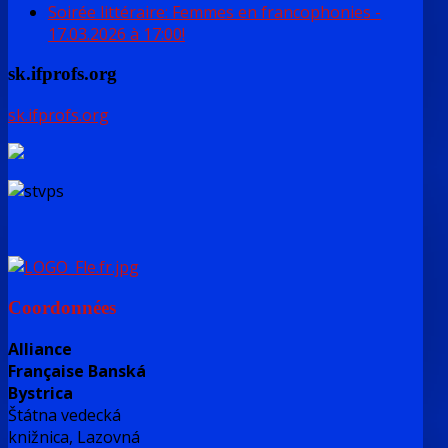
Soirée littéraire: Femmes en francophonies -
17.03.2026 à 17:00!
sk.ifprofs.org
sk.ifprofs.org
Coordonnées
Alliance
Française Banská
Bystrica
Štátna vedecká
knižnica, Lazovná