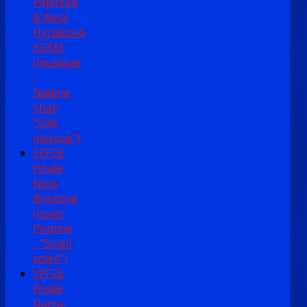
Pajerská
& Nela
Hyriaková
KGŠM
(musique
:
Nadine
Shah
"Ville
morose")
SPF26
Finale
Nina
Bontová
(cover
Pomme
- "Soleil
soleil")
SPF26
Finale
Danse