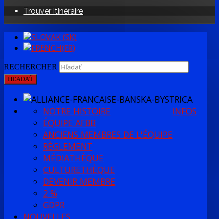
Trouver itinéraire
RECHERCHER
HĽADAŤ
NOTRE HISTOIRE
INFOS
ÉQUIPE AFBB
ANCIENS MEMBRES DE L'ÉQUIPE
RÈGLEMENT
MÉDIATHÈQUE
CULTURETHÈQUE
DEVENIR MEMBRE
2 %
GDPR
NOUVELLES