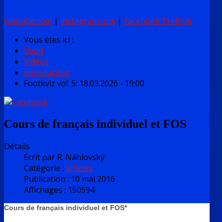
youtube.com
|
instagram.com
|
Facebook TreKlub
Vous êtes ici :
Úvod
Videos
introduction
Footkviz vol. 5: 18.03.2026 - 19:00
Cours de français individuel et FOS
Détails
Écrit par
R. Náhlovský
Catégorie :
articles
Publication : 10 mai 2016
Affichages : 150594
Cours de français individuel et FOS*