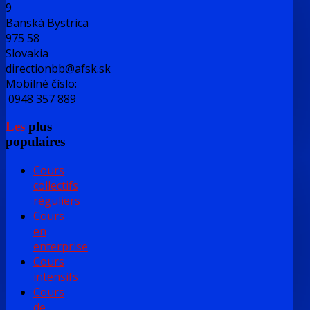
9
Banská Bystrica
975 58
Slovakia
directionbb@afsk.sk
Mobilné číslo:
0948 357 889
Les
plus
populaires
Cours
collectifs
réguliers
Cours
en
enterprise
Cours
intensifs
Cours
de