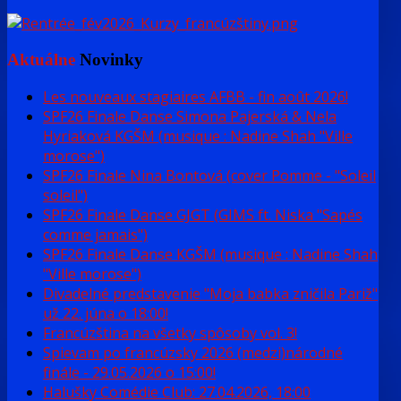
Aktuálne
Novinky
Les nouveaux stagiaires AFBB - fin août 2026!
SPF26 Finale Danse Simona Pajerská & Nela
Hyriaková KGŠM (musique : Nadine Shah "Ville
morose")
SPF26 Finale Nina Bontová (cover Pomme - "Soleil
soleil")
SPF26 Finale Danse GJGT (GIMS ft. Niska "Sapés
comme jamais")
SPF26 Finale Danse KGŠM (musique : Nadine Shah
"Ville morose")
Divadelné predstavenie "Moja babka zničila Pariž"
už 22. júna o 18:00!
Francúzština na všetky spôsoby vol. 3!
Spievam po francúzsky 2026 (medzi)národné
finále - 29.05.2026 o 15:00!
Halušky Comédie Club: 27.04.2026, 18:00