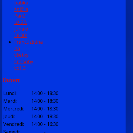
babka
zničila
Pariž"
už 22.
júna o
18:00!
Francúzština
na
všetky
spôsoby
vol. 3!
Ouvert
Lundi
:
14:00
-
18:30
Mardi
:
14:00
-
18:30
Mercredi
:
14:00
-
18:30
Jeudi
:
14:00
-
18:30
Vendredi
:
14:00
-
16:30
Samedi
:
-