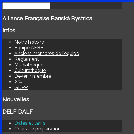
Alliance Française Banská Bystrica
Infos
Notre histoire
Équipe AFBB
Anciens membres de l'équipe
Règlement
Médiathèque
Culturethèque
Devenir membre
2 %
GDPR
Nouvelles
DELF DALF
Dates et tarifs
Cours de préparation