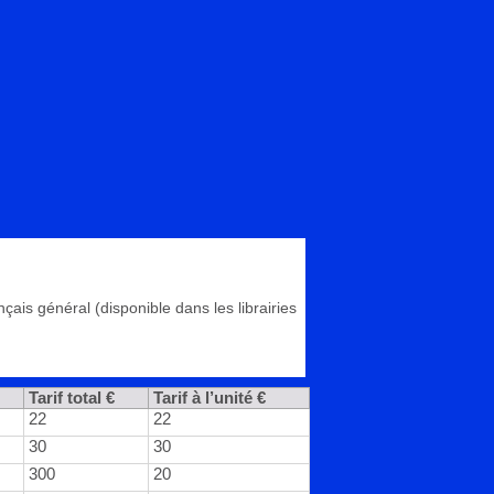
çais général (disponible dans les librairies
Tarif total €
Tarif à l’unité €
22
22
30
30
300
20