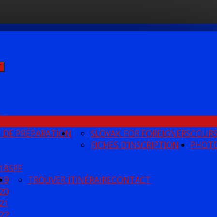
Ť
S
 ET TARIFS
DELF DALF
 DE PRÉPARATION
SLOVAK FOR FOREIGNERS
COUR
FICHES D’INSCRIPTION
PHOT
18
SPF
19
TROUVER ITINÉRAIRE
CONTACT
20
21
22