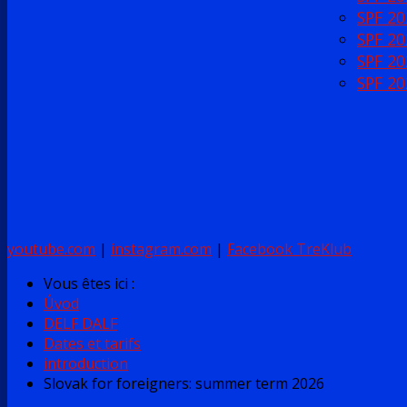
SPF 20
SPF 20
SPF 20
SPF 20
youtube.com
|
instagram.com
|
Facebook TreKlub
Vous êtes ici :
Úvod
DELF DALF
Dates et tarifs
introduction
Slovak for foreigners: summer term 2026