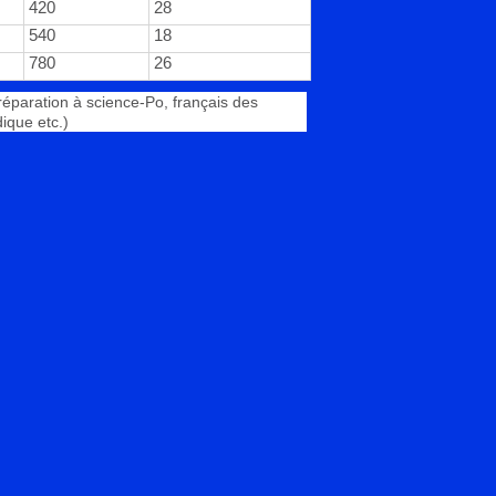
420
28
540
18
780
26
Préparation à science-Po, français des
dique etc.)