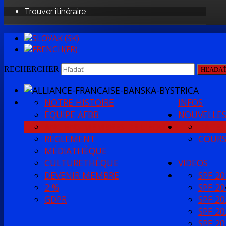
Trouver itinéraire
RECHERCHER
HĽADA
NOTRE HISTOIRE
INFOS
ÉQUIPE AFBB
NOUVELLE
ANCIENS MEMBRES DE L'ÉQUIPE
DATES
RÈGLEMENT
COURS
MÉDIATHÈQUE
CULTURETHÈQUE
VIDEOS
DEVENIR MEMBRE
SPF 20
2 %
SPF 20
GDPR
SPF 20
SPF 20
SPF 20