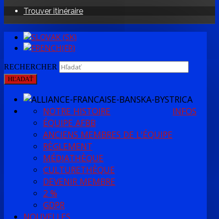
Trouver itinéraire
RECHERCHER
HĽADAŤ
NOTRE HISTOIRE
INFOS
ÉQUIPE AFBB
ANCIENS MEMBRES DE L'ÉQUIPE
RÈGLEMENT
MÉDIATHÈQUE
CULTURETHÈQUE
DEVENIR MEMBRE
2 %
GDPR
NOUVELLES