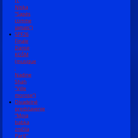
ft.
Niska
"Sapés
comme
jamais")
SPF26
Finale
Danse
KGŠM
(musique
:
Nadine
Shah
"Ville
morose")
Divadelné
predstavenie
"Moja
babka
zničila
Pariž"