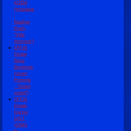
KGŠM
(musique
:
Nadine
Shah
"Ville
morose")
SPF26
Finale
Nina
Bontová
(cover
Pomme
- "Soleil
soleil")
SPF26
Finale
Danse
GJGT
(GIMS