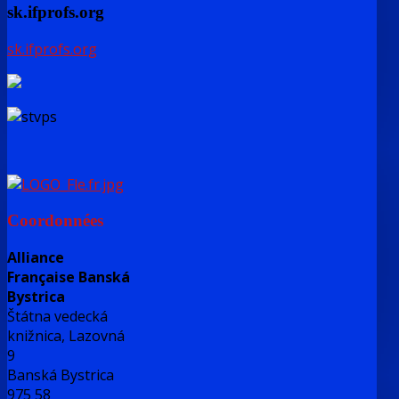
sk.ifprofs.org
sk.ifprofs.org
Coordonnées
Alliance
Française Banská
Bystrica
Štátna vedecká
knižnica, Lazovná
9
Banská Bystrica
975 58