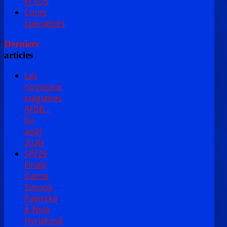
et FOS
Cours
spécialisés
Derniers
articles
Les
nouveaux
stagiaires
AFBB -
fin
août
2026!
SPF26
Finale
Danse
Simona
Pajerská
& Nela
Hyriaková