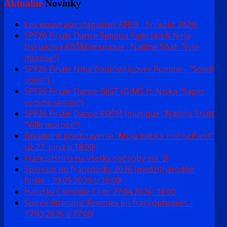
Aktuálne
Novinky
Les nouveaux stagiaires AFBB - fin août 2026!
SPF26 Finale Danse Simona Pajerská & Nela
Hyriaková KGŠM (musique : Nadine Shah "Ville
morose")
SPF26 Finale Nina Bontová (cover Pomme - "Soleil
soleil")
SPF26 Finale Danse GJGT (GIMS ft. Niska "Sapés
comme jamais")
SPF26 Finale Danse KGŠM (musique : Nadine Shah
"Ville morose")
Divadelné predstavenie "Moja babka zničila Pariž"
už 22. júna o 18:00!
Francúzština na všetky spôsoby vol. 3!
Spievam po francúzsky 2026 (medzi)národné
finále - 29.05.2026 o 15:00!
Halušky Comédie Club: 27.04.2026, 18:00
Soirée littéraire: Femmes en francophonies -
17.03.2026 à 17:00!