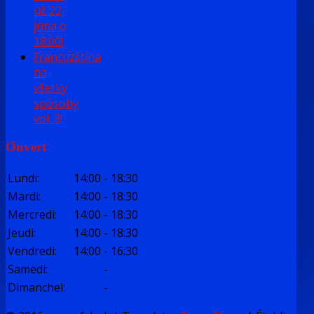
už 22.
júna o
18:00!
Francúzština
na
všetky
spôsoby
vol. 3!
Ouvert
Lundi
:
14:00
-
18:30
Mardi
:
14:00
-
18:30
Mercredi
:
14:00
-
18:30
Jeudi
:
14:00
-
18:30
Vendredi
:
14:00
-
16:30
Samedi
:
-
Dimanchel
:
-