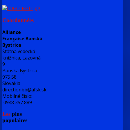
Coordonnées
Alliance
Française Banská
Bystrica
Štátna vedecká
knižnica, Lazovná
9
Banská Bystrica
975 58
Slovakia
directionbb@afsk.sk
Mobilné číslo:
0948 357 889
Les
plus
populaires