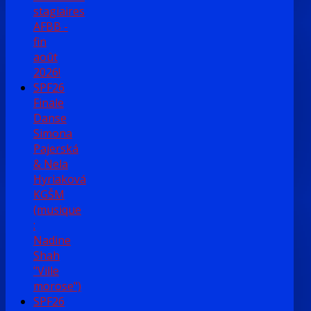
stagiaires
AFBB -
fin
août
2026!
SPF26
Finale
Danse
Simona
Pajerská
& Nela
Hyriaková
KGŠM
(musique
:
Nadine
Shah
"Ville
morose")
SPF26