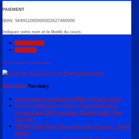
PAIEMENT
IBAN:
SK8911000000002627480000
Indiquez votre nom et le libellé du cours.
PRÉCÉDENT
SUIVANT
FaLang translation system by Faboba
Aktuálne
Novinky
Les nouveaux stagiaires AFBB - fin août 2026!
SPF26 Finale Danse Simona Pajerská & Nela
Hyriaková KGŠM (musique : Nadine Shah "Ville
morose")
SPF26 Finale Nina Bontová (cover Pomme - "Soleil
soleil")