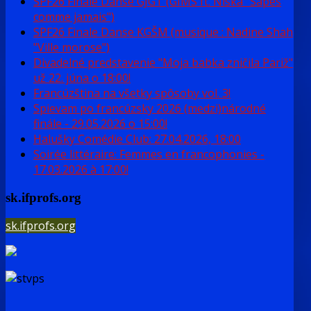
SPF26 Finale Danse GJGT (GIMS ft. Niska "Sapés
comme jamais")
SPF26 Finale Danse KGŠM (musique : Nadine Shah
"Ville morose")
Divadelné predstavenie "Moja babka zničila Pariž"
už 22. júna o 18:00!
Francúzština na všetky spôsoby vol. 3!
Spievam po francúzsky 2026 (medzi)národné
finále - 29.05.2026 o 15:00!
Halušky Comédie Club: 27.04.2026, 18:00
Soirée littéraire: Femmes en francophonies -
17.03.2026 à 17:00!
sk.ifprofs.org
sk.ifprofs.org