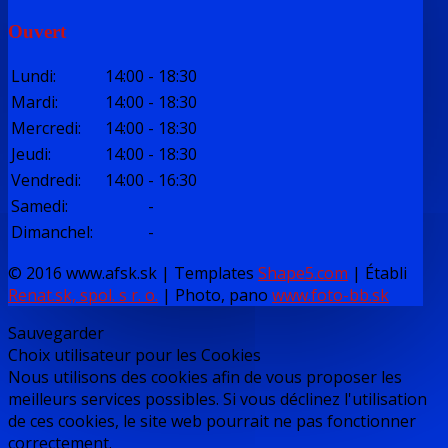
Ouvert
Lundi
:
14:00
-
18:30
Mardi
:
14:00
-
18:30
Mercredi
:
14:00
-
18:30
Jeudi
:
14:00
-
18:30
Vendredi
:
14:00
-
16:30
Samedi
:
-
Dimanchel
:
-
© 2016 www.afsk.sk | Templates
Shape5.com
|
Établi
Renat.sk, spol. s r. o.
| Photo, pano
www.foto-bb.sk
Sauvegarder
Choix utilisateur pour les Cookies
Nous utilisons des cookies afin de vous proposer les
meilleurs services possibles. Si vous déclinez l'utilisation
de ces cookies, le site web pourrait ne pas fonctionner
correctement.