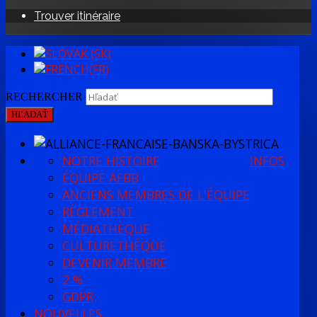
Trouver itinéraire
RECHERCHER
HĽADAŤ
NOTRE HISTOIRE
INFOS
ÉQUIPE AFBB
ANCIENS MEMBRES DE L'ÉQUIPE
RÈGLEMENT
MÉDIATHÈQUE
CULTURETHÈQUE
DEVENIR MEMBRE
2 %
GDPR
NOUVELLES