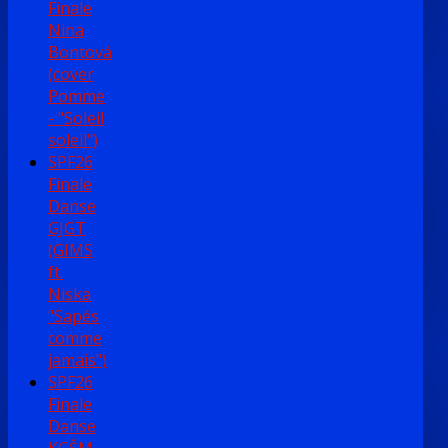
Finale
Nina
Bontová
(cover
Pomme
- "Soleil
soleil")
SPF26
Finale
Danse
GJGT
(GIMS
ft.
Niska
"Sapés
comme
jamais")
SPF26
Finale
Danse
KGŠM