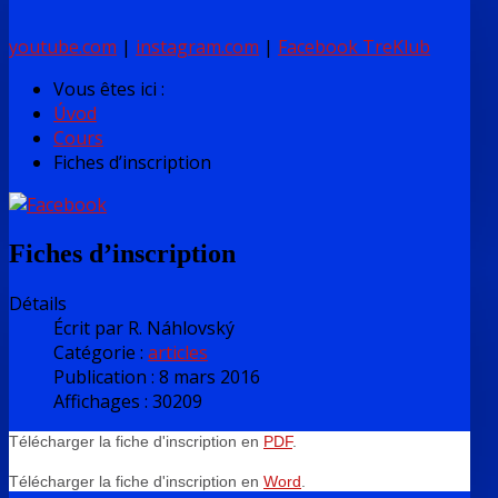
youtube.com
|
instagram.com
|
Facebook TreKlub
Vous êtes ici :
Úvod
Cours
Fiches d’inscription
Fiches d’inscription
Détails
Écrit par
R. Náhlovský
Catégorie :
articles
Publication : 8 mars 2016
Affichages : 30209
Télécharger la fiche d'inscription en
PDF
.
Télécharger la fiche d'inscription en
Word
.