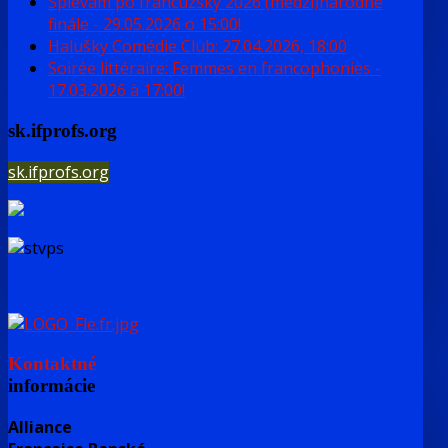
Spievam po francúzsky 2026 (medzi)národné
finále - 29.05.2026 o 15:00!
Halušky Comédie Club: 27.04.2026, 18:00
Soirée littéraire: Femmes en francophonies -
17.03.2026 à 17:00!
sk.ifprofs.org
sk.ifprofs.org
Kontaktné
informácie
Alliance