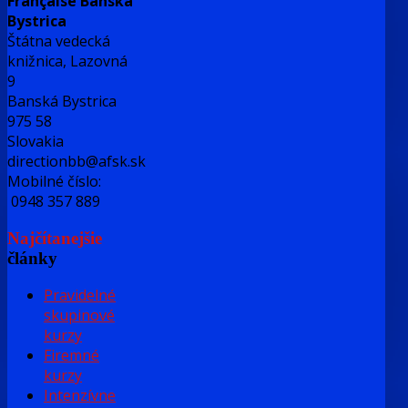
Française Banská
Bystrica
Štátna vedecká
knižnica, Lazovná
9
Banská Bystrica
975 58
Slovakia
directionbb@afsk.sk
Mobilné číslo:
0948 357 889
Najčítanejšie
články
Pravidelné
skupinové
kurzy
Firemné
kurzy
Intenzívne