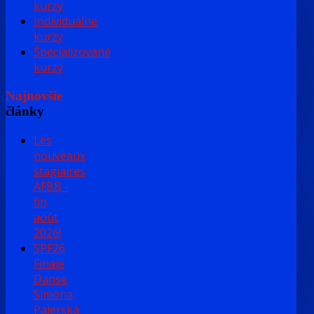
kurzy
Individuálne
kurzy
Špecializované
kurzy
Najnovšie
články
Les
nouveaux
stagiaires
AFBB -
fin
août
2026!
SPF26
Finale
Danse
Simona
Pajerská