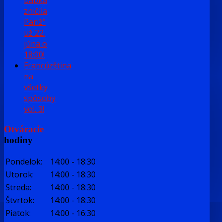
zničila
Pariž"
už 22.
júna o
18:00!
Francúzština
na
všetky
spôsoby
vol. 3!
Otváracie
hodiny
Pondelok:
14:00
-
18:30
Utorok:
14:00
-
18:30
Streda:
14:00
-
18:30
Štvrtok:
14:00
-
18:30
Piatok:
14:00
-
16:30