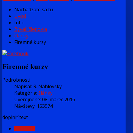
Nachádzate sa tu:
Úvod
Info
Bývalí členovia
články
Firemné kurzy
Firemné kurzy
Podrobnosti
Napísal:
R. Náhlovský
Kategória:
články
Uverejnené: 08. marec 2016
Návštevy: 153974
doplniť text
PREDCH.