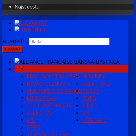
Nájsť cestu
HĽADAŤ ...
HĽADAŤ
HISTÓRIA
INFO
PRACOVNÝ TÍM AFBB
NOVINKY
BÝVALÍ ČLENOVIA
DELF / DALF
VNÚTORNÝ PORIADOK
KURZY
MEDIATÉKA
FOTO
CULTURETHÈQUE
VIDEO
ČLENSTVO
SPF
2 %
KONTAKT
GDPR
TERMÍNY A CENY