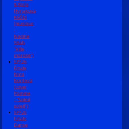
& Nela
Hyriaková
KGŠM
(musique
:
Nadine
Shah
"Ville
morose")
SPF26
Finale
Nina
Bontová
(cover
Pomme
- "Soleil
soleil")
SPF26
Finale
Danse