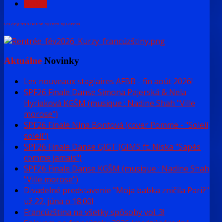
NASL.
FaLang translation system by Faboba
Aktuálne
Novinky
Les nouveaux stagiaires AFBB - fin août 2026!
SPF26 Finale Danse Simona Pajerská & Nela
Hyriaková KGŠM (musique : Nadine Shah "Ville
morose")
SPF26 Finale Nina Bontová (cover Pomme - "Soleil
soleil")
SPF26 Finale Danse GJGT (GIMS ft. Niska "Sapés
comme jamais")
SPF26 Finale Danse KGŠM (musique : Nadine Shah
"Ville morose")
Divadelné predstavenie "Moja babka zničila Pariž"
už 22. júna o 18:00!
Francúzština na všetky spôsoby vol. 3!