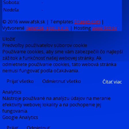
Sobota:
-
Nedeľa:
-
© 2016 www.afsk.sk | Templates
Shape5.com
|
Vytvorené
Renat.sk, spol. s r. o.
| Hosting
www.159.sk
Uložiť
Predvoľby používateľov súborov cookie
Používame cookies, aby sme vám zabezpečili čo najlepší
zážitok a funkčnosť našej webovej stránky. Ak
odmietnete používanie cookies, táto webová stránka
nemusí fungovať podľa očakávania.
Prijať všetko
Odmietnuť všetko
Čítať viac
Analytics
Nástroje používané na analýzu údajov na meranie
efektivity webovej lokality a na pochopenie jej
fungovania.
Google Analytics
Prijať
Odmietnuť