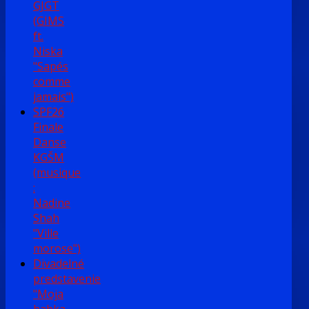
GJGT
(GIMS
ft.
Niska
"Sapés
comme
jamais")
SPF26
Finale
Danse
KGŠM
(musique
:
Nadine
Shah
"Ville
morose")
Divadelné
predstavenie
"Moja
babka