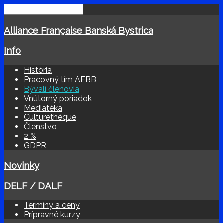
Alliance Française Banská Bystrica
Info
História
Pracovný tím AFBB
Bývalí členovia
Vnútorný poriadok
Mediatéka
Culturethèque
Členstvo
2 %
GDPR
Novinky
DELF / DALF
Termíny a ceny
Prípravné kurzy