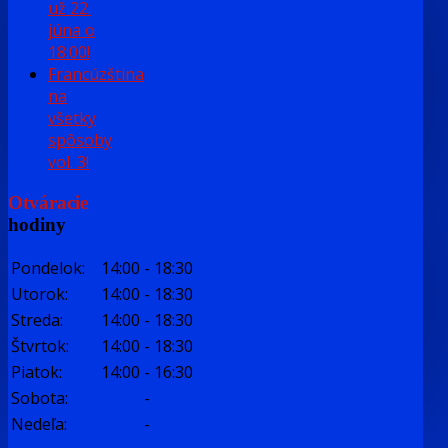
už 22.
júna o
18:00!
Francúzština
na
všetky
spôsoby
vol. 3!
Otváracie
hodiny
Pondelok:
14:00
-
18:30
Utorok:
14:00
-
18:30
Streda:
14:00
-
18:30
Štvrtok:
14:00
-
18:30
Piatok:
14:00
-
16:30
Sobota:
-
Nedeľa:
-