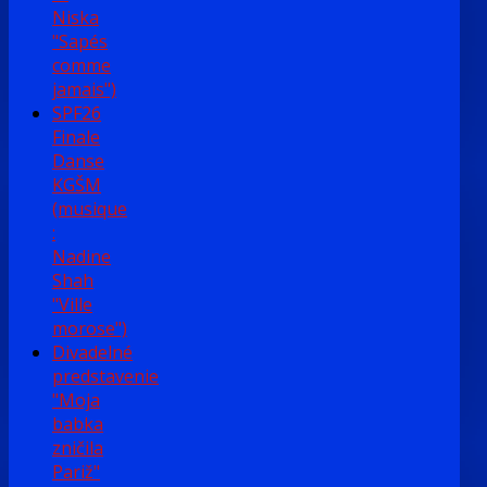
Niska
"Sapés
comme
jamais")
SPF26
Finale
Danse
KGŠM
(musique
:
Nadine
Shah
"Ville
morose")
Divadelné
predstavenie
"Moja
babka
zničila
Pariž"