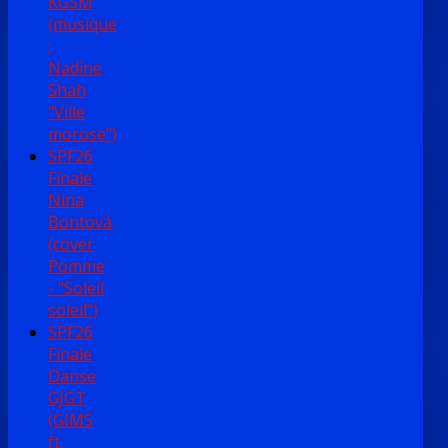
KGŠM
(musique
:
Nadine
Shah
"Ville
morose")
SPF26
Finale
Nina
Bontová
(cover
Pomme
- "Soleil
soleil")
SPF26
Finale
Danse
GJGT
(GIMS
ft.