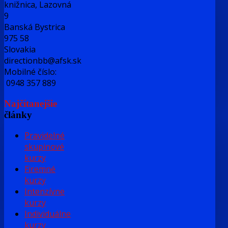
knižnica, Lazovná
9
Banská Bystrica
975 58
Slovakia
directionbb@afsk.sk
Mobilné číslo:
0948 357 889
Najčítanejšie
články
Pravidelné
skupinové
kurzy
Firemné
kurzy
Intenzívne
kurzy
Individuálne
kurzy