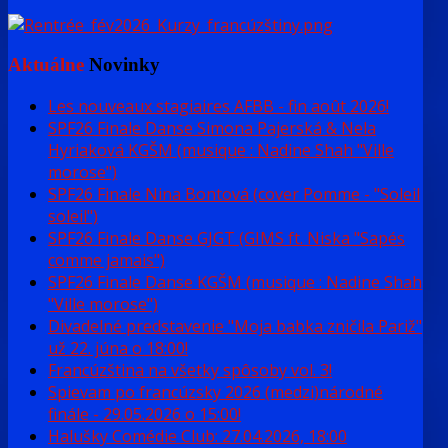
Aktuálne
Novinky
Les nouveaux stagiaires AFBB - fin août 2026!
SPF26 Finale Danse Simona Pajerská & Nela
Hyriaková KGŠM (musique : Nadine Shah "Ville
morose")
SPF26 Finale Nina Bontová (cover Pomme - "Soleil
soleil")
SPF26 Finale Danse GJGT (GIMS ft. Niska "Sapés
comme jamais")
SPF26 Finale Danse KGŠM (musique : Nadine Shah
"Ville morose")
Divadelné predstavenie "Moja babka zničila Pariž"
už 22. júna o 18:00!
Francúzština na všetky spôsoby vol. 3!
Spievam po francúzsky 2026 (medzi)národné
finále - 29.05.2026 o 15:00!
Halušky Comédie Club: 27.04.2026, 18:00