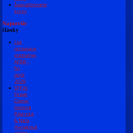
Špecializované
kurzy
Najnovšie
články
Les
nouveaux
stagiaires
AFBB -
fin
août
2026!
SPF26
Finale
Danse
Simona
Pajerská
& Nela
Hyriaková