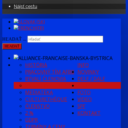
Nájsť cestu
HĽADAŤ ...
HĽADAŤ
HISTÓRIA
INFO
PRACOVNÝ TÍM AFBB
NOVINKY
BÝVALÍ ČLENOVIA
DELF / DALF
VNÚTORNÝ PORIADOK
KURZY
MEDIATÉKA
FOTO
CULTURETHÈQUE
VIDEO
ČLENSTVO
SPF
2 %
KONTAKT
GDPR
TERMÍNY A CENY