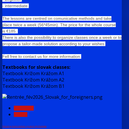
- intermediate.
The lessons are centred on comunicative methods and take
place twice a week (56*45min).
The price for the whole course
is
€
185.
There is also the possibility to organize classes once a week or to
propose a tailor-made solution according to your wishes.
Fell free to contact us for more information.
Textbooks for slovak classes:
Textbook Krížom Krážom A1
Textbook Krížom Krážom A2
Textbook Krížom Krážom B1
PREDCH.
NASL.
FaLang translation system by Faboba