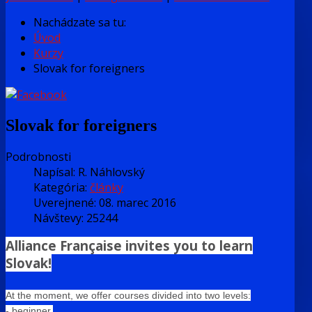
Nachádzate sa tu:
Úvod
Kurzy
Slovak for foreigners
Slovak for foreigners
Podrobnosti
Napísal:
R. Náhlovský
Kategória:
články
Uverejnené: 08. marec 2016
Návštevy: 25244
Alliance Française invites you to learn
Slovak!
At the moment, we offer courses divided into two levels:
- beginner,