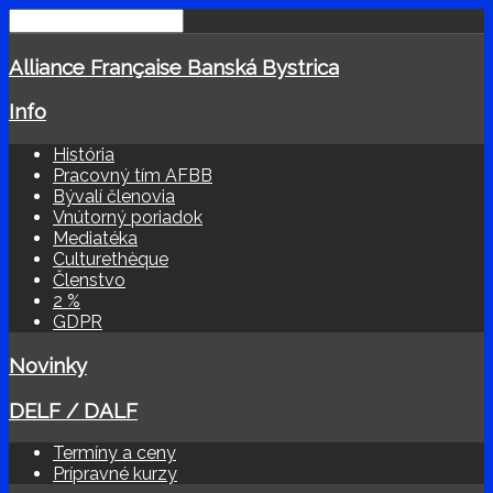
Alliance Française Banská Bystrica
Info
História
Pracovný tím AFBB
Bývalí členovia
Vnútorný poriadok
Mediatéka
Culturethèque
Členstvo
2 %
GDPR
Novinky
DELF / DALF
Termíny a ceny
Prípravné kurzy