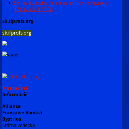
Soirée littéraire: Femmes en francophonies -
17.03.2026 à 17:00!
sk.ifprofs.org
sk.ifprofs.org
Kontaktné
informácie
Alliance
Française Banská
Bystrica
Štátna vedecká