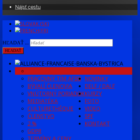
Nájsť cestu
HĽADAŤ ...
HĽADAŤ
HISTÓRIA
INFO
PRACOVNÝ TÍM AFBB
NOVINKY
BÝVALÍ ČLENOVIA
DELF / DALF
VNÚTORNÝ PORIADOK
KURZY
MEDIATÉKA
FOTO
CULTURETHÈQUE
VIDEO
ČLENSTVO
SPF
2 %
KONTAKT
GDPR
TERMÍNY A CENY