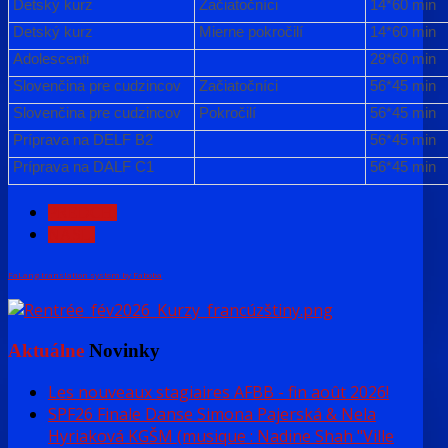
Detský kurz
Začiatočníci
14*60 min
Detský kurz
Mierne pokročilí
14*60 min
Adolescenti
28*60 min
Slovenčina pre cudzincov
Začiatočníci
56*45 min
Slovenčina pre cudzincov
Pokročilí
56*45 min
Príprava na DELF B2
56*45 min
Príprava na DALF C1
56*45 min
PREDCH.
NASL.
FaLang translation system by Faboba
Aktuálne
Novinky
Les nouveaux stagiaires AFBB - fin août 2026!
SPF26 Finale Danse Simona Pajerská & Nela
Hyriaková KGŠM (musique : Nadine Shah "Ville