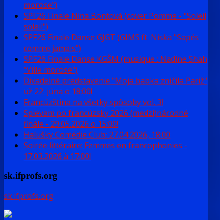
morose")
SPF26 Finale Nina Bontová (cover Pomme - "Soleil
soleil")
SPF26 Finale Danse GJGT (GIMS ft. Niska "Sapés
comme jamais")
SPF26 Finale Danse KGŠM (musique : Nadine Shah
"Ville morose")
Divadelné predstavenie "Moja babka zničila Pariž"
už 22. júna o 18:00!
Francúzština na všetky spôsoby vol. 3!
Spievam po francúzsky 2026 (medzi)národné
finále - 29.05.2026 o 15:00!
Halušky Comédie Club: 27.04.2026, 18:00
Soirée littéraire: Femmes en francophonies -
17.03.2026 à 17:00!
sk.ifprofs.org
sk.ifprofs.org