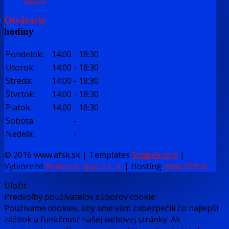
Otváracie
hodiny
Pondelok:
14:00
-
18:30
Utorok:
14:00
-
18:30
Streda:
14:00
-
18:30
Štvrtok:
14:00
-
18:30
Piatok:
14:00
-
16:30
Sobota:
-
Nedeľa:
-
© 2016 www.afsk.sk | Templates
Shape5.com
|
Vytvorené
Renat.sk, spol. s r. o.
| Hosting
www.159.sk
Uložiť
Predvoľby používateľov súborov cookie
Používame cookies, aby sme vám zabezpečili čo najlepší
zážitok a funkčnosť našej webovej stránky. Ak