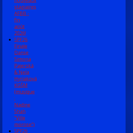
nouveaux
stagiaires
AFBB -
fin
août
2026!
SPF26
Finale
Danse
Simona
Pajerská
& Nela
Hyriaková
KGŠM
(musique
:
Nadine
Shah
"Ville
morose")
SPF26