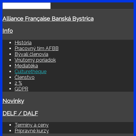
Alliance Française Banská Bystrica
Info
História
Pracovný tím AFBB
Bývalí členovia
Vnútorný poriadok
Mediatéka
Culturethèque
Členstvo
2 %
GDPR
Novinky
DELF / DALF
Termíny a ceny
Prípravné kurzy