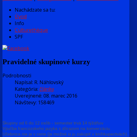
Nachádzate sa tu:
Úvod
Info
Culturethèque
SPF
Pravidelné skupinové kurzy
Podrobnosti
Napísal:
R. Náhlovský
Kategória:
články
Uverejnené: 08. marec 2016
Návštevy: 158469
Skupiny od 6 do 12 osôb - semester trvá 14 týždňov
Výučba francúzskeho jazyka s dôrazom na konverzáciu.
Učebnica nie je v cene (je možné si ju zakúpiť v kníhkupectvách).