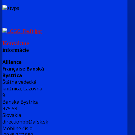
Kontaktné
informácie
Alliance
Française Banská
Bystrica
Štátna vedecká
knižnica, Lazovná
9
Banská Bystrica
975 58
Slovakia
directionbb@afsk.sk
Mobilné číslo: