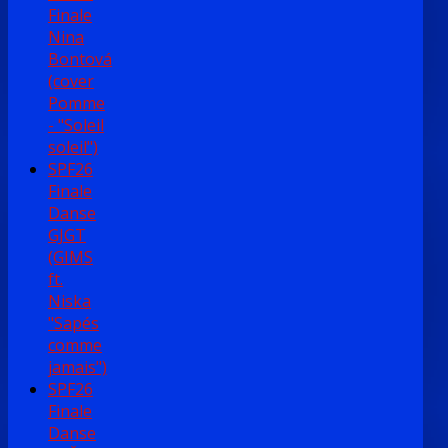
Finale
Nina
Bontová
(cover
Pomme
- "Soleil
soleil")
SPF26
Finale
Danse
GJGT
(GIMS
ft.
Niska
"Sapés
comme
jamais")
SPF26
Finale
Danse