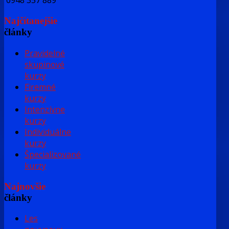
0948 357 889
Najčítanejšie
články
Pravidelné
skupinové
kurzy
Firemné
kurzy
Intenzívne
kurzy
Individuálne
kurzy
Špecializované
kurzy
Najnovšie
články
Les