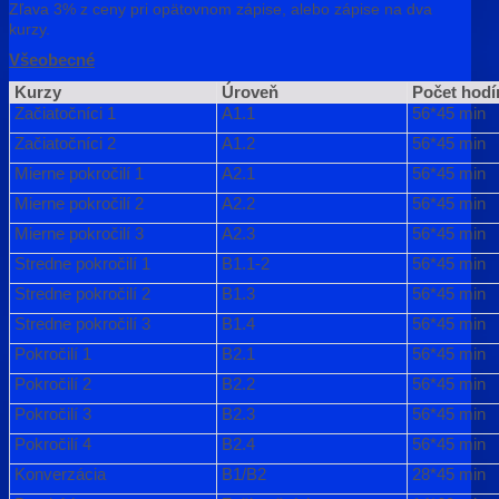
Zľava 3% z ceny pri opätovnom zápise, alebo zápise na dva
kurzy.
Všeobecné
Kurzy
Úroveň
Počet hodí
Začiatočníci 1
A1.1
56*45 min
Začiatočníci 2
A1.2
56*45 min
Mierne pokročilí 1
A2.1
56*45 min
Mierne pokročilí 2
A2.2
56*45 min
Mierne pokročilí 3
A2.3
56*45 min
Stredne pokročilí 1
B1.1-2
56*45 min
Stredne pokročilí 2
B1.3
56*45 min
Stredne pokročilí 3
B1.4
56*45 min
Pokročilí 1
B2.1
56*45 min
Pokročilí 2
B2.2
56*45 min
Pokročilí 3
B2.3
56*45 min
Pokročilí 4
B2.4
56*45 min
Konverzácia
B1/B2
28*45 min