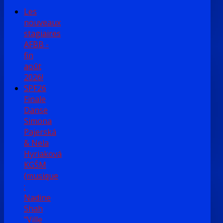
Les
nouveaux
stagiaires
AFBB -
fin
août
2026!
SPF26
Finale
Danse
Simona
Pajerská
& Nela
Hyriaková
KGŠM
(musique
:
Nadine
Shah
"Ville