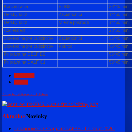
Konverzácia
B1/B2
28*45 min
Detský kurz
Začiatočníci
14*60 min
Detský kurz
Mierne pokročilí
14*60 min
Adolescenti
28*60 min
Slovenčina pre cudzincov
Začiatočníci
56*45 min
Slovenčina pre cudzincov
Pokročilí
56*45 min
Príprava na DELF B2
56*45 min
Príprava na DALF C1
56*45 min
PREDCH.
NASL.
FaLang translation system by Faboba
Aktuálne
Novinky
Les nouveaux stagiaires AFBB - fin août 2026!