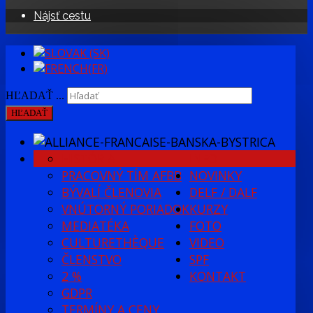
Nájsť cestu
HĽADAŤ ...
HĽADAŤ
HISTÓRIA
INFO
PRACOVNÝ TÍM AFBB
NOVINKY
BÝVALÍ ČLENOVIA
DELF / DALF
VNÚTORNÝ PORIADOK
KURZY
MEDIATÉKA
FOTO
CULTURETHÈQUE
VIDEO
ČLENSTVO
SPF
2 %
KONTAKT
GDPR
TERMÍNY A CENY