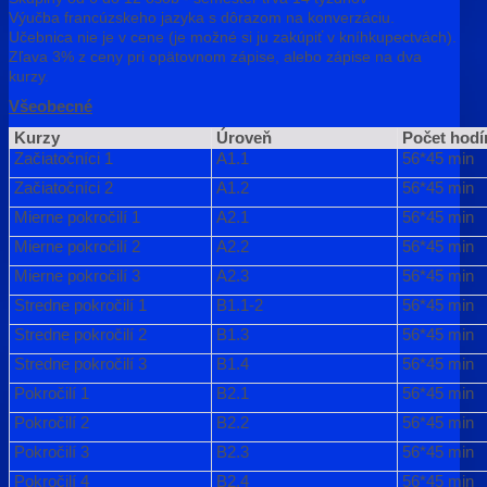
Výučba francúzskeho jazyka s dôrazom na konverzáciu.
Učebnica nie je v cene (je možné si ju zakúpiť v kníhkupectvách).
Zľava 3% z ceny pri opätovnom zápise, alebo zápise na dva
kurzy.
Všeobecné
Kurzy
Úroveň
Počet hodí
Začiatočníci 1
A1.1
56*45 min
Začiatočníci 2
A1.2
56*45 min
Mierne pokročilí 1
A2.1
56*45 min
Mierne pokročilí 2
A2.2
56*45 min
Mierne pokročilí 3
A2.3
56*45 min
Stredne pokročilí 1
B1.1-2
56*45 min
Stredne pokročilí 2
B1.3
56*45 min
Stredne pokročilí 3
B1.4
56*45 min
Pokročilí 1
B2.1
56*45 min
Pokročilí 2
B2.2
56*45 min
Pokročilí 3
B2.3
56*45 min
Pokročilí 4
B2.4
56*45 min