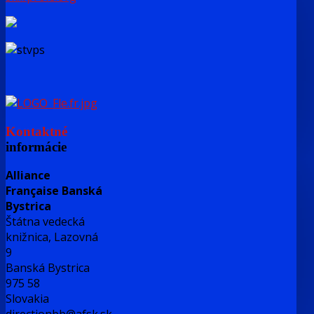
Kontaktné
informácie
Alliance
Française Banská
Bystrica
Štátna vedecká
knižnica, Lazovná
9
Banská Bystrica
975 58
Slovakia