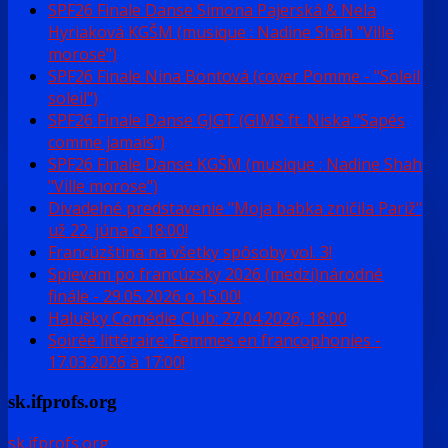
SPF26 Finale Danse Simona Pajerská & Nela
Hyriaková KGŠM (musique : Nadine Shah "Ville
morose")
SPF26 Finale Nina Bontová (cover Pomme - "Soleil
soleil")
SPF26 Finale Danse GJGT (GIMS ft. Niska "Sapés
comme jamais")
SPF26 Finale Danse KGŠM (musique : Nadine Shah
"Ville morose")
Divadelné predstavenie "Moja babka zničila Pariž"
už 22. júna o 18:00!
Francúzština na všetky spôsoby vol. 3!
Spievam po francúzsky 2026 (medzi)národné
finále - 29.05.2026 o 15:00!
Halušky Comédie Club: 27.04.2026, 18:00
Soirée littéraire: Femmes en francophonies -
17.03.2026 à 17:00!
sk.ifprofs.org
sk.ifprofs.org