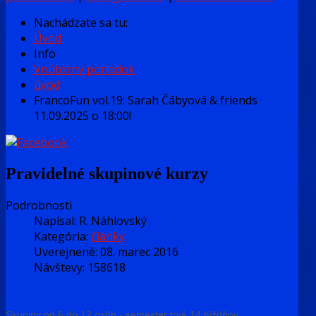
Nachádzate sa tu:
Úvod
Info
Vnútorný poriadok
úvod
FrancoFun vol.19: Sarah Čábyová & friends
11.09.2025 o 18:00!
Pravidelné skupinové kurzy
Podrobnosti
Napísal:
R. Náhlovský
Kategória:
články
Uverejnené: 08. marec 2016
Návštevy: 158618
Skupiny od 6 do 12 osôb - semester trvá 14 týždňov