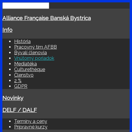
Alliance Française Banská Bystrica
Info
História
Pracovný tím AFBB
Bývalí členovia
Vnútorný poriadok
Mediatéka
Culturethèque
Členstvo
2 %
GDPR
Novinky
DELF / DALF
Termíny a ceny
Prípravné kurzy