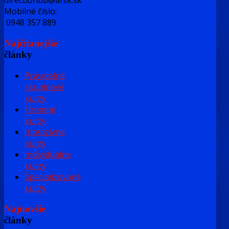
directionbb@afsk.sk
Mobilné číslo:
0948 357 889
Najčítanejšie
články
Pravidelné
skupinové
kurzy
Firemné
kurzy
Intenzívne
kurzy
Individuálne
kurzy
Špecializované
kurzy
Najnovšie
články