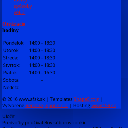
spôsoby
vol. 3!
Otváracie
hodiny
Pondelok:
14:00
-
18:30
Utorok:
14:00
-
18:30
Streda:
14:00
-
18:30
Štvrtok:
14:00
-
18:30
Piatok:
14:00
-
16:30
Sobota:
-
Nedeľa:
-
© 2016 www.afsk.sk | Templates
Shape5.com
|
Vytvorené
Renat.sk, spol. s r. o.
| Hosting
www.159.sk
Uložiť
Predvoľby používateľov súborov cookie