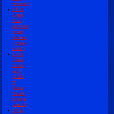
morose")
SPF26
Finale
Nina
Bontová
(cover
Pomme
- "Soleil
soleil")
SPF26
Finale
Danse
GJGT
(GIMS
ft.
Niska
"Sapés
comme
jamais")
SPF26