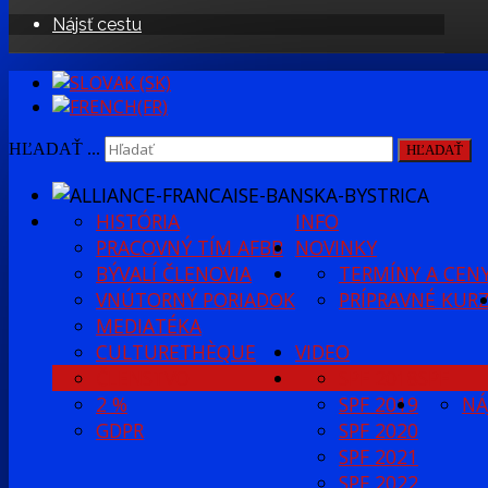
Nájsť cestu
HĽADAŤ ...
HĽADAŤ
HISTÓRIA
INFO
PRACOVNÝ TÍM AFBB
NOVINKY
BÝVALÍ ČLENOVIA
TERMÍNY A CEN
VNÚTORNÝ PORIADOK
PRÍPRAVNÉ KUR
MEDIATÉKA
CULTURETHÈQUE
VIDEO
ČLENSTVO
SPF 2018
SPF
2 %
SPF 2019
NÁ
GDPR
SPF 2020
SPF 2021
SPF 2022