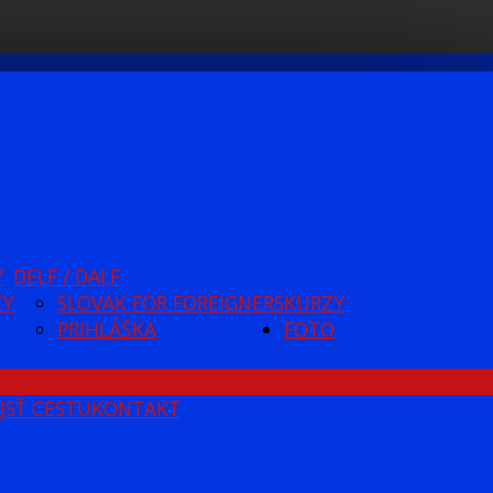
Y
DELF / DALF
ZY
SLOVAK FOR FOREIGNERS
KURZY
PRIHLÁŠKA
FOTO
JSŤ CESTU
KONTAKT