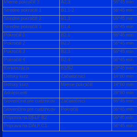
Mierne pokročilí 3
A2.3
56*45 min
Stredne pokročilí 1
B1.1-2
56*45 min
Stredne pokročilí 2
B1.3
56*45 min
Stredne pokročilí 3
B1.4
56*45 min
Pokročilí 1
B2.1
56*45 min
Pokročilí 2
B2.2
56*45 min
Pokročilí 3
B2.3
56*45 min
Pokročilí 4
B2.4
56*45 min
Konverzácia
B1/B2
28*45 min
Detský kurz
Začiatočníci
14*60 min
Detský kurz
Mierne pokročilí
14*60 min
Adolescenti
28*60 min
Slovenčina pre cudzincov
Začiatočníci
56*45 min
Slovenčina pre cudzincov
Pokročilí
56*45 min
Príprava na DELF B2
56*45 min
Príprava na DALF C1
56*45 min