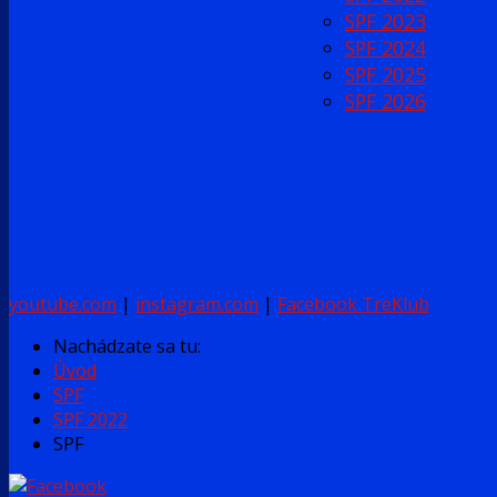
SPF 2023
SPF 2024
SPF 2025
SPF 2026
youtube.com
|
instagram.com
|
Facebook TreKlub
Nachádzate sa tu:
Úvod
SPF
SPF 2022
SPF