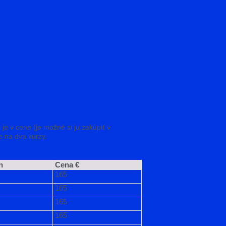
e v cene (je možné si ju zakúpiť v
e na dva kurzy.
n
Cena €
165
165
165
165