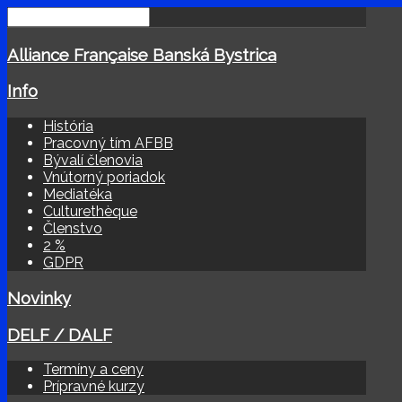
Alliance Française Banská Bystrica
Info
História
Pracovný tím AFBB
Bývalí členovia
Vnútorný poriadok
Mediatéka
Culturethèque
Členstvo
2 %
GDPR
Novinky
DELF / DALF
Termíny a ceny
Prípravné kurzy