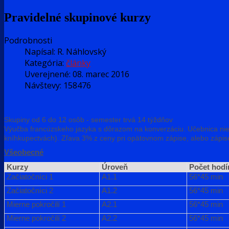
Pravidelné skupinové kurzy
Podrobnosti
Napísal:
R. Náhlovský
Kategória:
články
Uverejnené: 08. marec 2016
Návštevy: 158476
Skupiny od 6 do 12 osôb - semester trvá 14 týždňov
Výučba francúzskeho jazyka s dôrazom na konverzáciu. Učebnica nie j
kníhkupectvách). Zľava 3% z ceny pri opätovnom zápise, alebo zápis
Všeobecné
Kurzy
Úroveň
Počet hodí
Začiatočníci 1
A1.1
56*45 min
Začiatočníci 2
A1.2
56*45 min
Mierne pokročilí 1
A2.1
56*45 min
Mierne pokročilí 2
A2.2
56*45 min