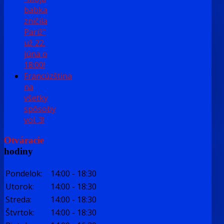
babka
zničila
Pariž"
už 22.
júna o
18:00!
Francúzština
na
všetky
spôsoby
vol. 3!
Otváracie
hodiny
Pondelok:
14:00
-
18:30
Utorok:
14:00
-
18:30
Streda:
14:00
-
18:30
Štvrtok:
14:00
-
18:30