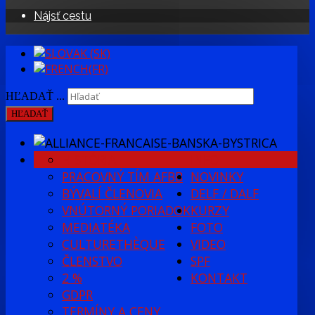
Nájsť cestu
HĽADAŤ ...
HĽADAŤ
HISTÓRIA
INFO
PRACOVNÝ TÍM AFBB
NOVINKY
BÝVALÍ ČLENOVIA
DELF / DALF
VNÚTORNÝ PORIADOK
KURZY
MEDIATÉKA
FOTO
CULTURETHÈQUE
VIDEO
ČLENSTVO
SPF
2 %
KONTAKT
GDPR
TERMÍNY A CENY