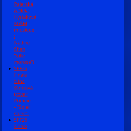
Pajerská
& Nela
Hyriaková
KGŠM
(musique
:
Nadine
Shah
"Ville
morose")
SPF26
Finale
Nina
Bontová
(cover
Pomme
- "Soleil
soleil")
SPF26
Finale