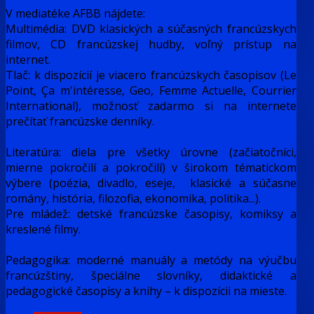
V mediatéke AFBB nájdete:
Multimédia: DVD klasických a súčasných francúzskych
filmov, CD francúzskej hudby, voľný prístup na
internet.
Tlač: k dispozícií je viacero francúzskych časopisov (Le
Point, Ça m'intéresse, Geo, Femme Actuelle, Courrier
International), možnosť zadarmo si na internete
prečítať francúzske denníky.
Literatúra: diela pre všetky úrovne (začiatočníci,
mierne pokročilí a pokročilí) v širokom tématickom
výbere (poézia, divadlo, eseje, klasické a súčasne
romány, história, filozofia, ekonomika, politika...).
Pre mládež: detské francúzske časopisy, komiksy a
kreslené filmy.
Pedagogika: moderné manuály a metódy na výučbu
francúzštiny, špeciálne slovníky, didaktické a
pedagogické časopisy a knihy – k dispozícii na mieste.