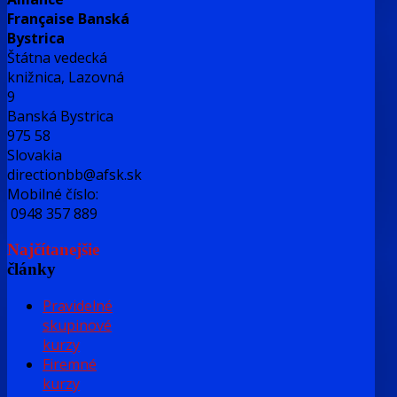
Française Banská
Bystrica
Štátna vedecká
knižnica, Lazovná
9
Banská Bystrica
975 58
Slovakia
directionbb@afsk.sk
Mobilné číslo:
0948 357 889
Najčítanejšie
články
Pravidelné
skupinové
kurzy
Firemné
kurzy