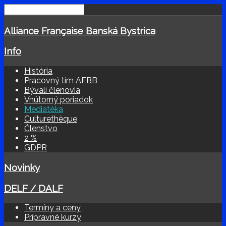
Alliance Française Banská Bystrica
Info
História
Pracovný tím AFBB
Bývalí členovia
Vnútorný poriadok
Mediatéka
Culturethèque
Členstvo
2 %
GDPR
Novinky
DELF / DALF
Termíny a ceny
Prípravné kurzy