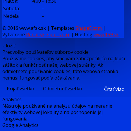
Piatok:
14:00
-
16:30
Sobota:
-
Nedeľa:
-
© 2016 www.afsk.sk | Templates
Shape5.com
|
Vytvorené
Renat.sk, spol. s r. o.
| Hosting
www.159.sk
Uložiť
Predvoľby používateľov súborov cookie
Používame cookies, aby sme vám zabezpečili čo najlepší
zážitok a funkčnosť našej webovej stránky. Ak
odmietnete používanie cookies, táto webová stránka
nemusí fungovať podľa očakávania.
Prijať všetko
Odmietnuť všetko
Čítať viac
Analytics
Nástroje používané na analýzu údajov na meranie
efektivity webovej lokality a na pochopenie jej
fungovania.
Google Analytics