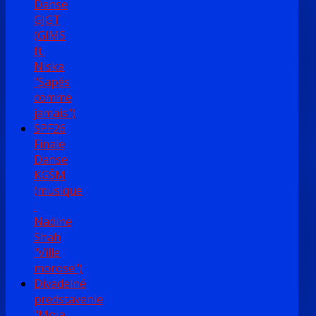
Danse
GJGT
(GIMS
ft.
Niska
"Sapés
comme
jamais")
SPF26
Finale
Danse
KGŠM
(musique
:
Nadine
Shah
"Ville
morose")
Divadelné
predstavenie
"Moja