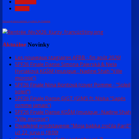
PREDCH.
NASL.
FaLang translation system by Faboba
Aktuálne
Novinky
Les nouveaux stagiaires AFBB - fin août 2026!
SPF26 Finale Danse Simona Pajerská & Nela
Hyriaková KGŠM (musique : Nadine Shah "Ville
morose")
SPF26 Finale Nina Bontová (cover Pomme - "Soleil
soleil")
SPF26 Finale Danse GJGT (GIMS ft. Niska "Sapés
comme jamais")
SPF26 Finale Danse KGŠM (musique : Nadine Shah
"Ville morose")
Divadelné predstavenie "Moja babka zničila Pariž"
už 22. júna o 18:00!