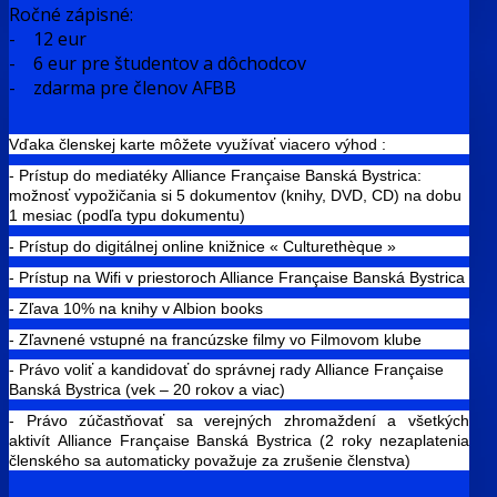
Ročné zápisné:
- 12 eur
- 6 eur pre študentov a dôchodcov
- zdarma pre členov AFBB
Vďaka členskej karte môžete využívať viacero výhod :
- Prístup do mediatéky Alliance Française Banská Bystrica:
možnosť vypožičania si 5 dokumentov (knihy, DVD, CD) na dobu
1 mesiac (podľa typu dokumentu)
- Prístup do digitálnej online knižnice « Culturethèque »
- Prístup na Wifi v priestoroch Alliance Française Banská Bystrica
- Zľava 10% na knihy v Albion books
- Zľavnené vstupné na francúzske filmy vo Filmovom klube
- Právo voliť a kandidovať do správnej rady Alliance Française
Banská Bystrica (vek – 20 rokov a viac)
- Právo zúčastňovať sa verejných zhromaždení a všetkých
aktivít Alliance Française Banská Bystrica (2 roky nezaplatenia
členského sa automaticky považuje za zrušenie členstva)