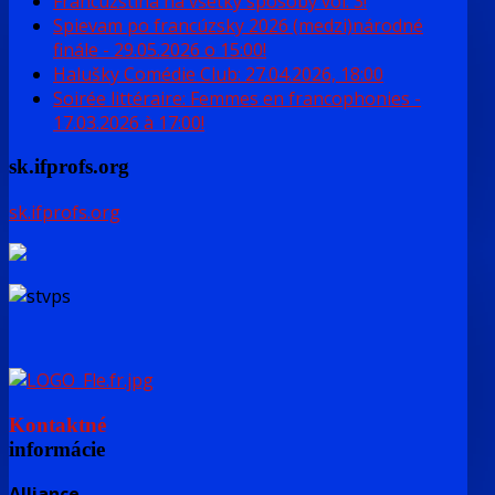
Francúzština na všetky spôsoby vol. 3!
Spievam po francúzsky 2026 (medzi)národné
finále - 29.05.2026 o 15:00!
Halušky Comédie Club: 27.04.2026, 18:00
Soirée littéraire: Femmes en francophonies -
17.03.2026 à 17:00!
sk.ifprofs.org
sk.ifprofs.org
Kontaktné
informácie
Alliance