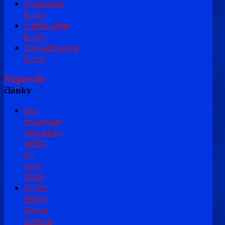
Intenzívne
kurzy
Individuálne
kurzy
Špecializované
kurzy
Najnovšie
články
Les
nouveaux
stagiaires
AFBB -
fin
août
2026!
SPF26
Finale
Danse
Simona