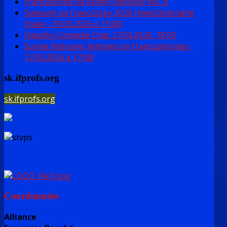
Francúzština na všetky spôsoby vol. 3!
Spievam po francúzsky 2026 (medzi)národné
finále - 29.05.2026 o 15:00!
Halušky Comédie Club: 27.04.2026, 18:00
Soirée littéraire: Femmes en francophonies -
17.03.2026 à 17:00!
sk.ifprofs.org
sk.ifprofs.org
Coordonnées
Alliance