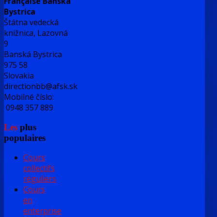
Française Banská
Bystrica
Štátna vedecká
knižnica, Lazovná
9
Banská Bystrica
975 58
Slovakia
directionbb@afsk.sk
Mobilné číslo:
0948 357 889
Les
plus
populaires
Cours
collectifs
réguliers
Cours
en
enterprise