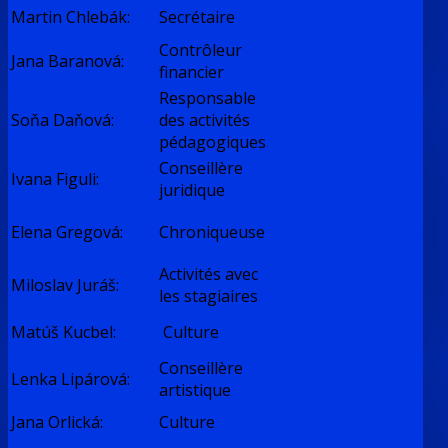
Martin Chlebák:
Secrétaire
Contrôleur
Jana Baranová:
financier
Responsable
Soňa Daňová:
des a
ctivités
pédagogiques
Conseillère
Ivana Figuli:
juridique
Elena Gregová:
Chroniqueuse
Activités avec
Miloslav Juráš:
les stagiaires
Matúš Kucbel:
Culture
Conseillère
Lenka Lipárová:
artistique
Jana Orlická:
Culture