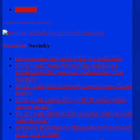
SUIVANT
FaLang translation system by Faboba
Aktuálne
Novinky
Les nouveaux stagiaires AFBB - fin août 2026!
SPF26 Finale Danse Simona Pajerská & Nela
Hyriaková KGŠM (musique : Nadine Shah "Ville
morose")
SPF26 Finale Nina Bontová (cover Pomme - "Soleil
soleil")
SPF26 Finale Danse GJGT (GIMS ft. Niska "Sapés
comme jamais")
SPF26 Finale Danse KGŠM (musique : Nadine Shah
"Ville morose")
Divadelné predstavenie "Moja babka zničila Pariž"
už 22. júna o 18:00!