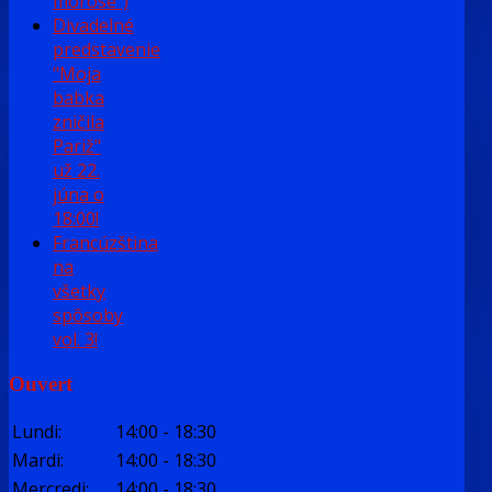
morose")
Divadelné
predstavenie
"Moja
babka
zničila
Pariž"
už 22.
júna o
18:00!
Francúzština
na
všetky
spôsoby
vol. 3!
Ouvert
Lundi
:
14:00
-
18:30
Mardi
:
14:00
-
18:30
Mercredi
:
14:00
-
18:30