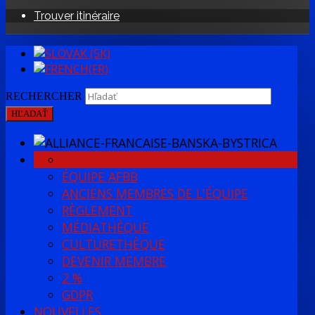
Trouver itinéraire
RECHERCHER
HĽADAŤ
NOTRE HISTOIRE
INFOS
ÉQUIPE AFBB
ANCIENS MEMBRES DE L'ÉQUIPE
RÈGLEMENT
MÉDIATHÈQUE
CULTURETHÈQUE
DEVENIR MEMBRE
2 %
GDPR
NOUVELLES