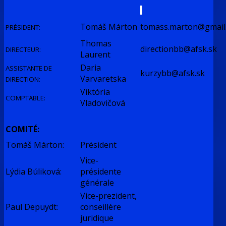
Tomáš Márton
tomass.marton@gmail
PRÉSIDENT:
Thomas
directionbb@afsk.sk
DIRECTEUR:
Laurent
Daria
ASSISTANTE DE
kurzybb@afsk.sk
Varvaretska
DIRECTION:
Viktória
COMPTABLE:
Vladovičová
COMITÉ:
Tomáš Márton:
Président
Vice-
Lýdia Búliková:
présidente
générale
Vice-prezident,
Paul Depuydt:
conseillère
juridique