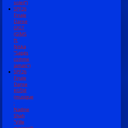
soleil")
SPF26
Finale
Danse
GJGT
(GIMS
ft.
Niska
"Sapés
comme
jamais")
SPF26
Finale
Danse
KGŠM
(musique
:
Nadine
Shah
"Ville