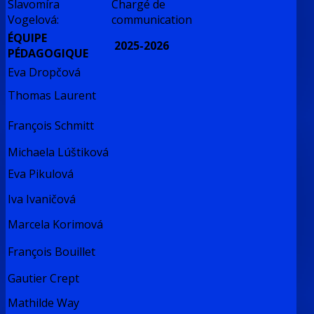
Slavomíra
Chargé de
Vogelová:
communication
ÉQUIPE
2025-2026
PÉDAGOGIQUE
Eva Dropčová
Thomas Laurent
François Schmitt
Michaela Lúštiková
Eva Pikulová
Iva Ivaničová
Marcela Korimová
François Bouillet
Gautier Crept
Mathilde Way