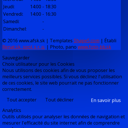
Jeudi
:
14:00
-
18:30
Vendredi
:
14:00
-
16:30
Samedi
:
-
Dimanchel
:
-
© 2016 www.afsk.sk | Templates
Shape5.com
|
Établi
Renat.sk, spol. s r. o.
| Photo, pano
www.foto-bb.sk
Sauvegarder
Choix utilisateur pour les Cookies
Nous utilisons des cookies afin de vous proposer les
meilleurs services possibles. Si vous déclinez l'utilisation
de ces cookies, le site web pourrait ne pas fonctionner
correctement.
Tout accepter
Tout décliner
En savoir plus
Analytics
Outils utilisés pour analyser les données de navigation et
mesurer l'efficacité du site internet afin de comprendre