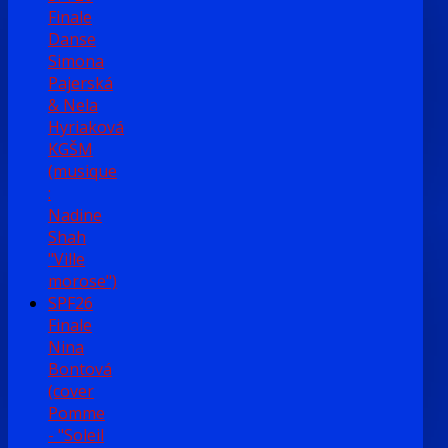
Finale
Danse
Simona
Pajerská
& Nela
Hyriaková
KGŠM
(musique
:
Nadine
Shah
"Ville
morose")
SPF26
Finale
Nina
Bontová
(cover
Pomme
- "Soleil