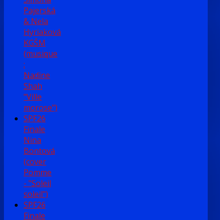
Pajerská
& Nela
Hyriaková
KGŠM
(musique
:
Nadine
Shah
"Ville
morose")
SPF26
Finale
Nina
Bontová
(cover
Pomme
- "Soleil
soleil")
SPF26
Finale