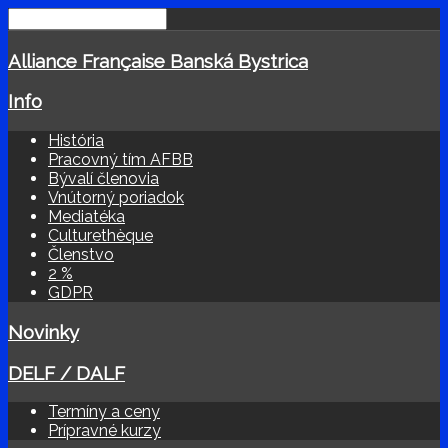
Alliance Française Banská Bystrica
Info
História
Pracovný tím AFBB
Bývalí členovia
Vnútorný poriadok
Mediatéka
Culturethèque
Členstvo
2 %
GDPR
Novinky
DELF / DALF
Termíny a ceny
Prípravné kurzy