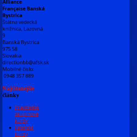
Alliance
Française Banská
Bystrica
Štátna vedecká
knižnica, Lazovná
9
Banská Bystrica
975 58
Slovakia
directionbb@afsk.sk
Mobilné číslo:
0948 357 889
Najčítanejšie
články
Pravidelné
skupinové
kurzy
Firemné
kurzy