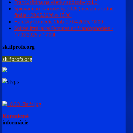
Francúzština na všetky spôsoby vol. 3!
Spievam po francúzsky 2026 (medzi)národné
finále - 29.05.2026 o 15:00!
Halušky Comédie Club: 27.04.2026, 18:00
Soirée littéraire: Femmes en francophonies -
17.03.2026 à 17:00!
sk.ifprofs.org
sk.ifprofs.org
Kontaktné
informácie