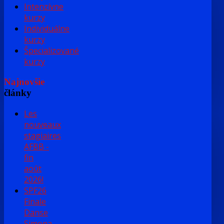
Intenzívne
kurzy
Individuálne
kurzy
Špecializované
kurzy
Najnovšie
články
Les
nouveaux
stagiaires
AFBB -
fin
août
2026!
SPF26
Finale
Danse
Simona