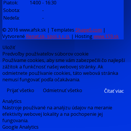
Piatok:
14:00
-
16:30
Sobota:
-
Nedeľa:
-
© 2016 www.afsk.sk | Templates
Shape5.com
|
Vytvorené
Renat.sk, spol. s r. o.
| Hosting
www.159.sk
Uložiť
Predvoľby používateľov súborov cookie
Používame cookies, aby sme vám zabezpečili čo najlepší
zážitok a funkčnosť našej webovej stránky. Ak
odmietnete používanie cookies, táto webová stránka
nemusí fungovať podľa očakávania.
Prijať všetko
Odmietnuť všetko
Čítať viac
Analytics
Nástroje používané na analýzu údajov na meranie
efektivity webovej lokality a na pochopenie jej
fungovania.
Google Analytics