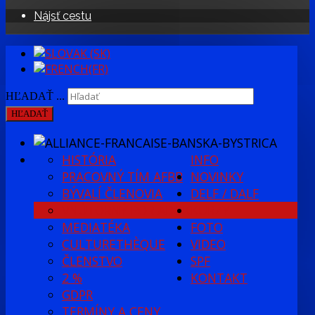
Nájsť cestu
HĽADAŤ ...
HĽADAŤ
HISTÓRIA
INFO
PRACOVNÝ TÍM AFBB
NOVINKY
BÝVALÍ ČLENOVIA
DELF / DALF
VNÚTORNÝ PORIADOK
KURZY
MEDIATÉKA
FOTO
CULTURETHÈQUE
VIDEO
ČLENSTVO
SPF
2 %
KONTAKT
GDPR
TERMÍNY A CENY