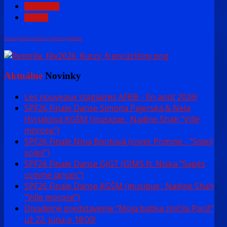
PREDCH.
NASL.
FaLang translation system by Faboba
Aktuálne
Novinky
Les nouveaux stagiaires AFBB - fin août 2026!
SPF26 Finale Danse Simona Pajerská & Nela
Hyriaková KGŠM (musique : Nadine Shah "Ville
morose")
SPF26 Finale Nina Bontová (cover Pomme - "Soleil
soleil")
SPF26 Finale Danse GJGT (GIMS ft. Niska "Sapés
comme jamais")
SPF26 Finale Danse KGŠM (musique : Nadine Shah
"Ville morose")
Divadelné predstavenie "Moja babka zničila Pariž"
už 22. júna o 18:00!