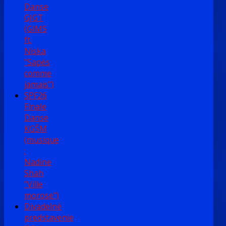
Danse
GJGT
(GIMS
ft.
Niska
"Sapés
comme
jamais")
SPF26
Finale
Danse
KGŠM
(musique
:
Nadine
Shah
"Ville
morose")
Divadelné
predstavenie