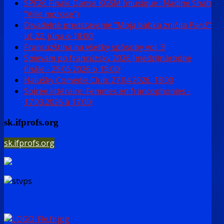
SPF26 Finale Danse KGŠM (musique : Nadine Shah
"Ville morose")
Divadelné predstavenie "Moja babka zničila Pariž"
už 22. júna o 18:00!
Francúzština na všetky spôsoby vol. 3!
Spievam po francúzsky 2026 (medzi)národné
finále - 29.05.2026 o 15:00!
Halušky Comédie Club: 27.04.2026, 18:00
Soirée littéraire: Femmes en francophonies -
17.03.2026 à 17:00!
sk.ifprofs.org
sk.ifprofs.org