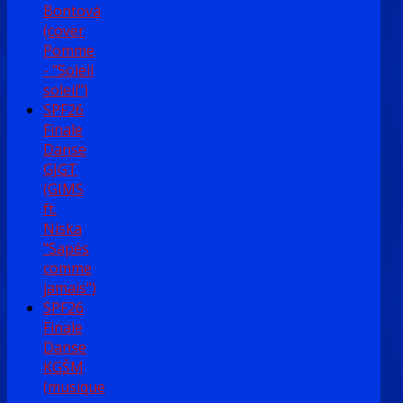
Bontová
(cover
Pomme
- "Soleil
soleil")
SPF26
Finale
Danse
GJGT
(GIMS
ft.
Niska
"Sapés
comme
jamais")
SPF26
Finale
Danse
KGŠM
(musique