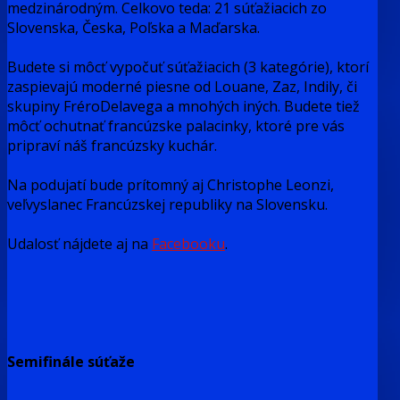
medzinárodným. Celkovo teda: 21 súťažiacich zo
Slovenska, Česka, Poľska a Maďarska.
Budete si môcť vypočuť súťažiacich (3 kategórie), ktorí
zaspievajú moderné piesne od Louane, Zaz, Indily, či
skupiny FréroDelavega a mnohých iných. Budete tiež
môcť ochutnať francúzske palacinky, ktoré pre vás
pripraví náš francúzsky kuchár.
Na podujatí bude prítomný aj Christophe Leonzi,
veľvyslanec Francúzskej republiky na Slovensku.
Udalosť nájdete aj na
Facebooku
.
Semifinále súťaže