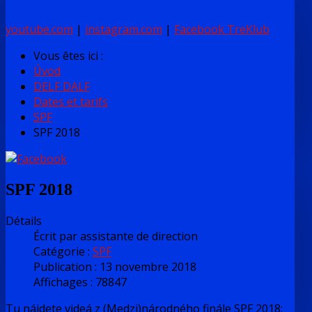
youtube.com
|
instagram.com
|
Facebook TreKlub
Vous êtes ici :
Úvod
DELF DALF
Dates et tarifs
SPF
SPF 2018
SPF 2018
Détails
Écrit par
assistante de direction
Catégorie :
SPF
Publication : 13 novembre 2018
Affichages : 78847
Tu nájdete videá z (Medzi)národného finále SPF 2018: