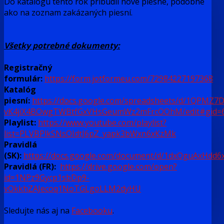
Do katalógu tento rok pribudli nové piesne, podobne
ako na zoznam zakázaných piesní.
Všetky potrebné dokumenty:
Registračný
formulár:
https://form.jotformeu.com/72984227197368
Katalóg
piesní:
https://docs.google.com/spreadsheets/d/1QPMZ7D
vK4jiX4BOwgTWBtfGxVHsGeumWz2mFrcOOhM/edit#gid=
Playlist:
https://www.youtube.com/playlist?
list=PLVBPlkSNsOIdtJ6pZ_yapk3bWxn6xKzMk
Pravidlá
(SK):
https://docs.google.com/document/d/1dxOguAxHd
Pravidlá (FR):
https://drive.google.com/open?
id=1NPz9Gycp1sbDp9-
vOkkhZAJecoq1NoTGLgoLLM2dyHU
Sledujte nás aj na
Facebooku
.