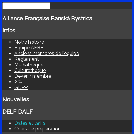
Alliance Française Banská Bystrica
Infos
Notre histoire
Équipe AFBB
Anciens membres de l'équipe
Règlement
Médiathèque
Culturethèque
Devenir membre
2 %
GDPR
Nouvelles
DELF DALF
Dates et tarifs
Cours de préparation