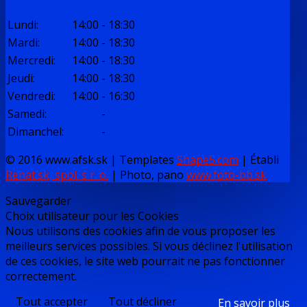
Lundi
:
14:00
-
18:30
Mardi
:
14:00
-
18:30
Mercredi
:
14:00
-
18:30
Jeudi
:
14:00
-
18:30
Vendredi
:
14:00
-
16:30
Samedi
:
-
Dimanchel
:
-
© 2016 www.afsk.sk | Templates
Shape5.com
|
Établi
Renat.sk, spol. s r. o.
| Photo, pano
www.foto-bb.sk
Sauvegarder
Choix utilisateur pour les Cookies
Nous utilisons des cookies afin de vous proposer les
meilleurs services possibles. Si vous déclinez l'utilisation
de ces cookies, le site web pourrait ne pas fonctionner
correctement.
Tout accepter
Tout décliner
En savoir plus