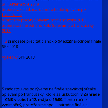
SPF Aftermovie 2018
Supervíťaz medzinárodného finále Spievam po
francúzsky
Víťaz ceny poroty Spievam po francúzsky 2018
Supervíťaz národného kola Spievam po francúzsky
2018
Tu
si môžete prečítať článok o (Medzi)národnom finále
SPF 2018
Výsledky
SPF 2018
S radosťou vás pozývame na finále speváckej súťaže
Spievam po francúzsky, ktoré sa uskutoční
v Záhrade
– CNK v sobotu 12. mája o 15:00
. Tento ročník je
výnimočný, pretože sme spojili národné finále s