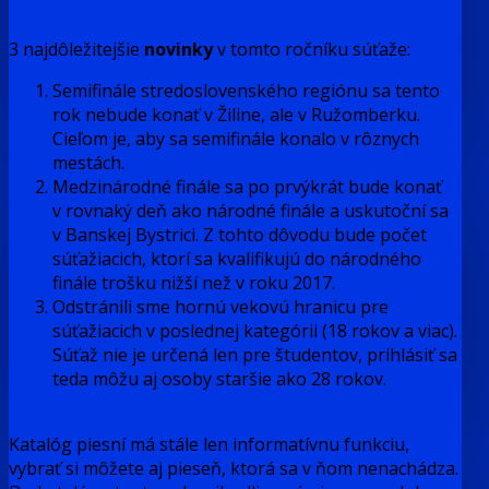
3 najdôležitejšie
novinky
v tomto ročníku súťaže:
Semifinále stredoslovenského regiónu sa tento
rok nebude konať v Žiline, ale v Ružomberku.
Cieľom je, aby sa semifinále konalo v rôznych
mestách.
Medzinárodné finále sa po prvýkrát bude konať
v rovnaký deň ako národné finále a uskutoční sa
v Banskej Bystrici. Z tohto dôvodu bude počet
súťažiacich, ktorí sa kvalifikujú do národného
finále trošku nižší než v roku 2017.
Odstránili sme hornú vekovú hranicu pre
súťažiacich v poslednej kategórii (18 rokov a viac).
Súťaž nie je určená len pre študentov, prihlásiť sa
teda môžu aj osoby staršie ako 28 rokov.
Katalóg piesní má stále len informatívnu funkciu,
vybrať si môžete aj pieseň, ktorá sa v ňom nenachádza.