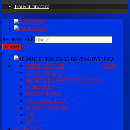
Trouver itinéraire
RECHERCHER
HĽADAŤ
NOTRE HISTOIRE
INFOS
ÉQUIPE AFBB
ANCIENS MEMBRES DE L'ÉQUIPE
RÈGLEMENT
MÉDIATHÈQUE
CULTURETHÈQUE
DEVENIR MEMBRE
2 %
GDPR
NOUVELLES