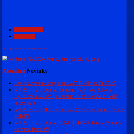
PRÉCÉDENT
SUIVANT
FaLang translation system by Faboba
Aktuálne
Novinky
Les nouveaux stagiaires AFBB - fin août 2026!
SPF26 Finale Danse Simona Pajerská & Nela
Hyriaková KGŠM (musique : Nadine Shah "Ville
morose")
SPF26 Finale Nina Bontová (cover Pomme - "Soleil
soleil")
SPF26 Finale Danse GJGT (GIMS ft. Niska "Sapés
comme jamais")