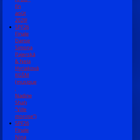
fin
août
2026!
SPF26
Finale
Danse
Simona
Pajerská
& Nela
Hyriaková
KGŠM
(musique
:
Nadine
Shah
"Ville
morose")
SPF26
Finale
Nina