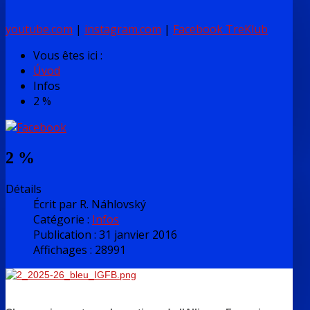
youtube.com
|
instagram.com
|
Facebook TreKlub
Vous êtes ici :
Úvod
Infos
2 %
2 %
Détails
Écrit par
R. Náhlovský
Catégorie :
Infos
Publication : 31 janvier 2016
Affichages : 28991