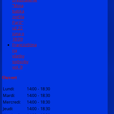
predstavenie
"Moja
babka
zničila
Pariž"
už 22.
júna o
18:00!
Francúzština
na
všetky
spôsoby
vol. 3!
Ouvert
Lundi
:
14:00
-
18:30
Mardi
:
14:00
-
18:30
Mercredi
:
14:00
-
18:30
Jeudi
:
14:00
-
18:30