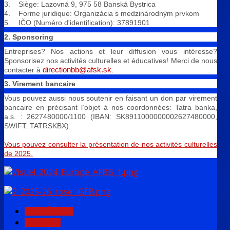
3. Siège: Lazovná 9, 975 58 Banská Bystrica
4. Forme juridique: Organizácia s medzinárodným prvkom
5. IČO (Numéro d'identification): 37891901
2. Sponsoring
Entreprises? Nos actions et leur diffusion vous intéresse?
Sponsorisez nos activités culturelles et éducatives! Merci de nous
contacter à
directionbb@afsk.sk
.
3. Virement bancaire
Vous pouvez aussi nous soutenir en faisant un don par virement
bancaire en précisant l’objet à nos coordonnées:
Tatra banka,
a.s. : 2627480000/1100 (IBAN: SK8911000000002627480000,
SWIFT: TATRSKBX).
Vous pouvez consulter la présentation de nos activités culturelles
de 2025.
PRÉCÉDENT
SUIVANT