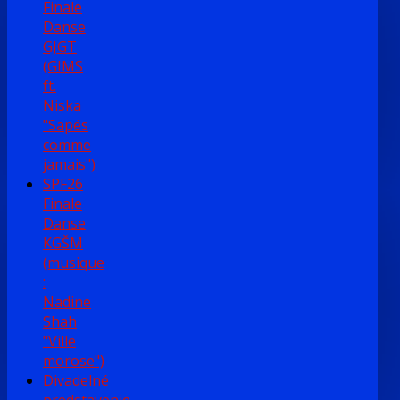
Finale
Danse
GJGT
(GIMS
ft.
Niska
"Sapés
comme
jamais")
SPF26
Finale
Danse
KGŠM
(musique
:
Nadine
Shah
"Ville
morose")
Divadelné