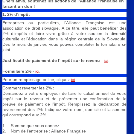
Chers amis, soutenez les actions de l’Alliance Française en
faisant un don !
1. 2% d’impôt
Entreprises ou particuliers, l’Alliance Française est une
association de droit slovaque. À ce titre, elle peut bénéficer des
2% d’impôts et faire vivre grâce à votre soutien la diversité
culturelle et l’éducation dans la région centrale de la Slovaquie.
Dès le mois de janvier, vous pouvez compléter le formulaire ci-
joint.
Justificatif de paiement de l
’impôt sur le revenu
-
ici
.
Formulaire 2%
-
ici
.
Pour un remplissage online, cliquez
ici
.
Comment reverser les 2% :
Demandez à votre employeur de faire le calcul annuel de votre
impôt sur le revenu et de présenter une confirmation de la
preuve de paiement de l'impôt. Remplissez la déclaration de
reversement des 2%. Indiquez votre nom, domicile et la somme
qui correspond aux 2%.
1. Somme que vous donnez
2. Nom de l'entreprise : Alliance Française