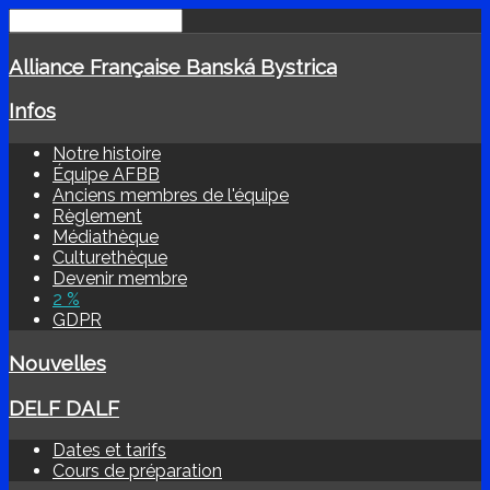
Alliance Française Banská Bystrica
Infos
Notre histoire
Équipe AFBB
Anciens membres de l'équipe
Règlement
Médiathèque
Culturethèque
Devenir membre
2 %
GDPR
Nouvelles
DELF DALF
Dates et tarifs
Cours de préparation