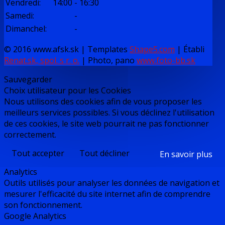
Vendredi
:
14:00
-
16:30
Samedi
:
-
Dimanchel
:
-
© 2016 www.afsk.sk | Templates
Shape5.com
|
Établi
Renat.sk, spol. s r. o.
| Photo, pano
www.foto-bb.sk
Sauvegarder
Choix utilisateur pour les Cookies
Nous utilisons des cookies afin de vous proposer les
meilleurs services possibles. Si vous déclinez l'utilisation
de ces cookies, le site web pourrait ne pas fonctionner
correctement.
Tout accepter
Tout décliner
En savoir plus
Analytics
Outils utilisés pour analyser les données de navigation et
mesurer l'efficacité du site internet afin de comprendre
son fonctionnement.
Google Analytics