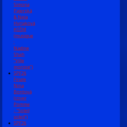
Simona
Pajerská
& Nela
Hyriaková
KGŠM
(musique
:
Nadine
Shah
"Ville
morose")
SPF26
Finale
Nina
Bontová
(cover
Pomme
- "Soleil
soleil")
SPF26