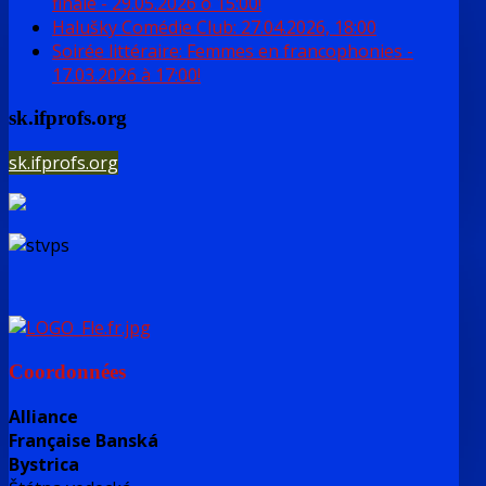
finále - 29.05.2026 o 15:00!
Halušky Comédie Club: 27.04.2026, 18:00
Soirée littéraire: Femmes en francophonies -
17.03.2026 à 17:00!
sk.ifprofs.org
sk.ifprofs.org
Coordonnées
Alliance
Française Banská
Bystrica