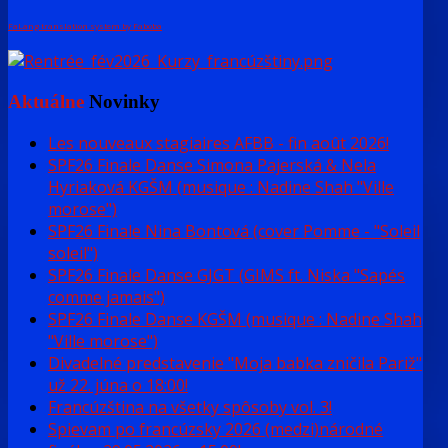
FaLang translation system by Faboba
Aktuálne
Novinky
Les nouveaux stagiaires AFBB - fin août 2026!
SPF26 Finale Danse Simona Pajerská & Nela
Hyriaková KGŠM (musique : Nadine Shah "Ville
morose")
SPF26 Finale Nina Bontová (cover Pomme - "Soleil
soleil")
SPF26 Finale Danse GJGT (GIMS ft. Niska "Sapés
comme jamais")
SPF26 Finale Danse KGŠM (musique : Nadine Shah
"Ville morose")
Divadelné predstavenie "Moja babka zničila Pariž"
už 22. júna o 18:00!
Francúzština na všetky spôsoby vol. 3!
Spievam po francúzsky 2026 (medzi)národné