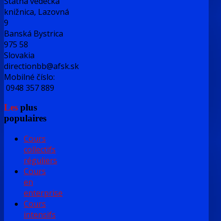
Štátna vedecká
knižnica, Lazovná
9
Banská Bystrica
975 58
Slovakia
directionbb@afsk.sk
Mobilné číslo:
0948 357 889
Les
plus
populaires
Cours
collectifs
réguliers
Cours
en
enterprise
Cours
intensifs