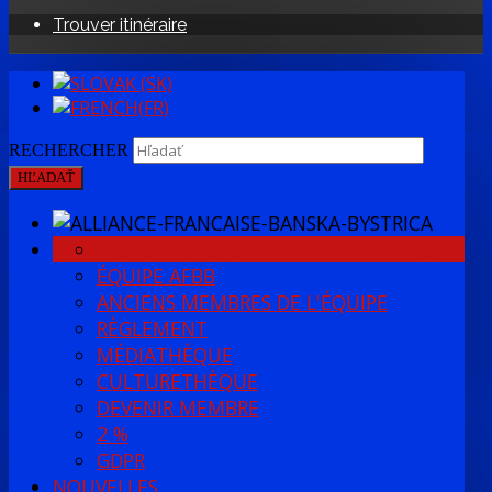
Trouver itinéraire
RECHERCHER
HĽADAŤ
NOTRE HISTOIRE
INFOS
ÉQUIPE AFBB
ANCIENS MEMBRES DE L'ÉQUIPE
RÈGLEMENT
MÉDIATHÈQUE
CULTURETHÈQUE
DEVENIR MEMBRE
2 %
GDPR
NOUVELLES