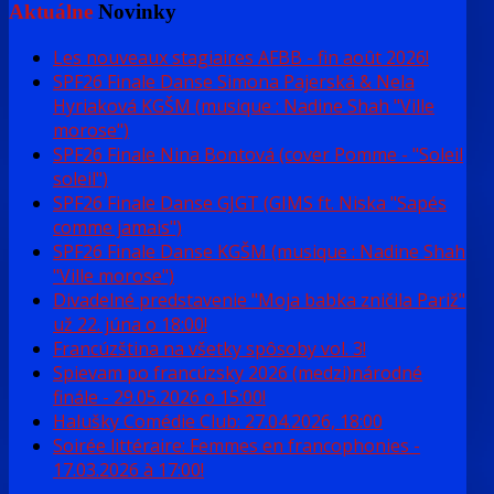
Aktuálne
Novinky
Les nouveaux stagiaires AFBB - fin août 2026!
SPF26 Finale Danse Simona Pajerská & Nela
Hyriaková KGŠM (musique : Nadine Shah "Ville
morose")
SPF26 Finale Nina Bontová (cover Pomme - "Soleil
soleil")
SPF26 Finale Danse GJGT (GIMS ft. Niska "Sapés
comme jamais")
SPF26 Finale Danse KGŠM (musique : Nadine Shah
"Ville morose")
Divadelné predstavenie "Moja babka zničila Pariž"
už 22. júna o 18:00!
Francúzština na všetky spôsoby vol. 3!
Spievam po francúzsky 2026 (medzi)národné
finále - 29.05.2026 o 15:00!
Halušky Comédie Club: 27.04.2026, 18:00
Soirée littéraire: Femmes en francophonies -
17.03.2026 à 17:00!