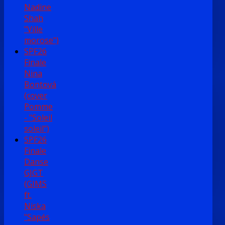
Nadine
Shah
"Ville
morose")
SPF26
Finale
Nina
Bontová
(cover
Pomme
- "Soleil
soleil")
SPF26
Finale
Danse
GJGT
(GIMS
ft.
Niska
"Sapés