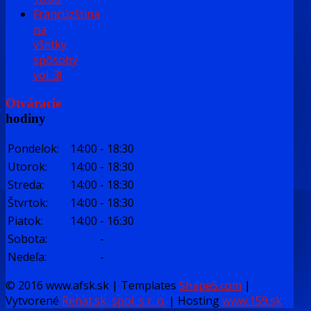
Francúzština
na
všetky
spôsoby
vol. 3!
Otváracie
hodiny
Pondelok:
14:00
-
18:30
Utorok:
14:00
-
18:30
Streda:
14:00
-
18:30
Štvrtok:
14:00
-
18:30
Piatok:
14:00
-
16:30
Sobota:
-
Nedeľa:
-
© 2016 www.afsk.sk | Templates
Shape5.com
|
Vytvorené
Renat.sk, spol. s r. o.
| Hosting
www.159.sk