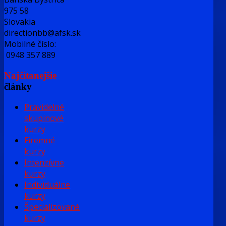
975 58
Slovakia
directionbb@afsk.sk
Mobilné číslo:
0948 357 889
Najčítanejšie
články
Pravidelné
skupinové
kurzy
Firemné
kurzy
Intenzívne
kurzy
Individuálne
kurzy
Špecializované
kurzy