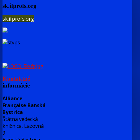
sk.ifprofs.org
sk.ifprofs.org
Kontaktné
informácie
Alliance
Française Banská
Bystrica
Štátna vedecká
knižnica, Lazovná
9
Banská Bystrica