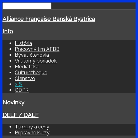
Alliance Française Banská Bystrica
Info
História
Pracovný tím AFBB
Bývalí členovia
Vnútorný poriadok
Mediatéka
Culturethèque
Členstvo
2 %
GDPR
Novinky
DELF / DALF
Termíny a ceny
Prípravné kurzy