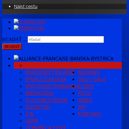
Nájsť cestu
HĽADAŤ ...
HĽADAŤ
HISTÓRIA
INFO
PRACOVNÝ TÍM AFBB
NOVINKY
BÝVALÍ ČLENOVIA
DELF / DALF
VNÚTORNÝ PORIADOK
KURZY
MEDIATÉKA
FOTO
CULTURETHÈQUE
VIDEO
ČLENSTVO
SPF
2 %
KONTAKT
GDPR
TERMÍNY A CENY