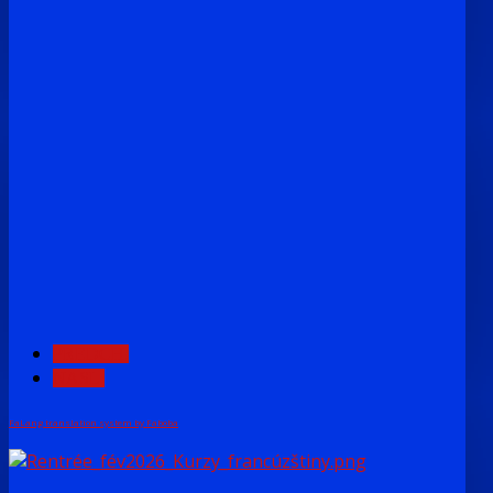
PREDCH.
NASL.
FaLang translation system by Faboba