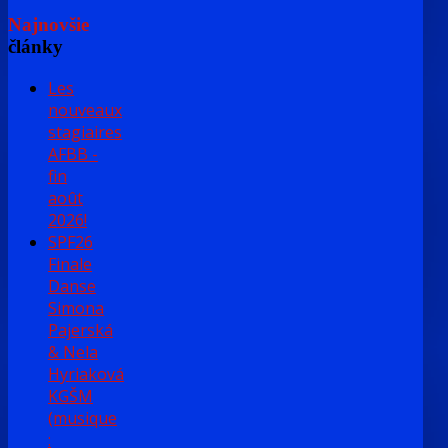
Najnovšie
články
Les
nouveaux
stagiaires
AFBB -
fin
août
2026!
SPF26
Finale
Danse
Simona
Pajerská
& Nela
Hyriaková
KGŠM
(musique
: