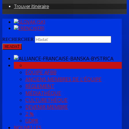
Trouver itinéraire
RECHERCHER
HĽADAŤ
NOTRE HISTOIRE
INFOS
ÉQUIPE AFBB
ANCIENS MEMBRES DE L'ÉQUIPE
RÈGLEMENT
MÉDIATHÈQUE
CULTURETHÈQUE
DEVENIR MEMBRE
2 %
GDPR
NOUVELLES