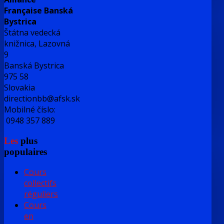
Française Banská
Bystrica
Štátna vedecká
knižnica, Lazovná
9
Banská Bystrica
975 58
Slovakia
directionbb@afsk.sk
Mobilné číslo:
0948 357 889
Les
plus
populaires
Cours
collectifs
réguliers
Cours
en