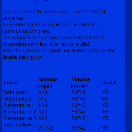
Groupes de 6 à 12 personnes - semestre de 14
semaines
Apprentissage du français avec accent sur la
communication orale.
Les manuels ne sont pas compris dans le tarif
(disponible dans les librairies de la ville).
Réduction de 5 euros pour une réinscription et une
double inscription.
Niveaux
Volume
Cours
Tarif €
requis
horaire
Débutants 1
A1.1
56*45
165
Débutants 2
A1.2
56*45
165
Elémentaire 1
A2.1
56*45
165
Elémentaires 2
A2.2
56*45
165
Elémentaires 3
A2.3
56*45
165
Intermédiaires
B1.1-2
56*45
165
1