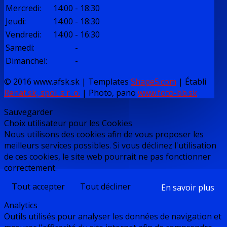
Mercredi
:
14:00
-
18:30
Jeudi
:
14:00
-
18:30
Vendredi
:
14:00
-
16:30
Samedi
:
-
Dimanchel
:
-
© 2016 www.afsk.sk | Templates
Shape5.com
|
Établi
Renat.sk, spol. s r. o.
| Photo, pano
www.foto-bb.sk
Sauvegarder
Choix utilisateur pour les Cookies
Nous utilisons des cookies afin de vous proposer les
meilleurs services possibles. Si vous déclinez l'utilisation
de ces cookies, le site web pourrait ne pas fonctionner
correctement.
Tout accepter
Tout décliner
En savoir plus
Analytics
Outils utilisés pour analyser les données de navigation et