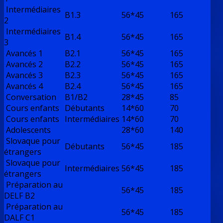
Intermédiaires
B1.3
56*45
165
2
Intermédiaires
B1.4
56*45
165
3
Avancés 1
B2.1
56*45
165
Avancés 2
B2.2
56*45
165
Avancés 3
B2.3
56*45
165
Avancés 4
B2.4
56*45
165
Conversation
B1/B2
28*45
85
Cours enfants
Débutants
14*60
70
Cours enfants
Intermédiaires
14*60
70
Adolescents
28*60
140
Slovaque pour
Débutants
56*45
185
étrangers
Slovaque pour
Intermédiaires
56*45
185
étrangers
Préparation au
56*45
185
DELF B2
Préparation au
56*45
185
DALF C1