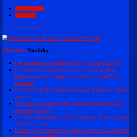
PRÉCÉDENT
SUIVANT
FaLang translation system by Faboba
Aktuálne
Novinky
Les nouveaux stagiaires AFBB - fin août 2026!
SPF26 Finale Danse Simona Pajerská & Nela
Hyriaková KGŠM (musique : Nadine Shah "Ville
morose")
SPF26 Finale Nina Bontová (cover Pomme - "Soleil
soleil")
SPF26 Finale Danse GJGT (GIMS ft. Niska "Sapés
comme jamais")
SPF26 Finale Danse KGŠM (musique : Nadine Shah
"Ville morose")
Divadelné predstavenie "Moja babka zničila Pariž"