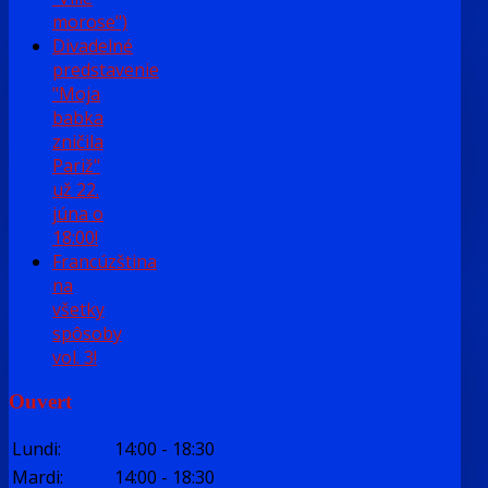
morose")
Divadelné
predstavenie
"Moja
babka
zničila
Pariž"
už 22.
júna o
18:00!
Francúzština
na
všetky
spôsoby
vol. 3!
Ouvert
Lundi
:
14:00
-
18:30
Mardi
:
14:00
-
18:30