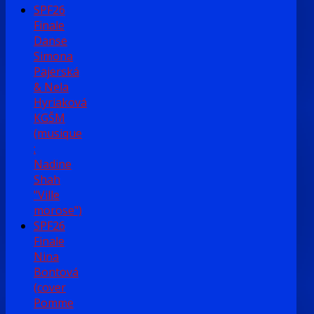
SPF26
Finale
Danse
Simona
Pajerská
& Nela
Hyriaková
KGŠM
(musique
:
Nadine
Shah
"Ville
morose")
SPF26
Finale
Nina
Bontová
(cover
Pomme