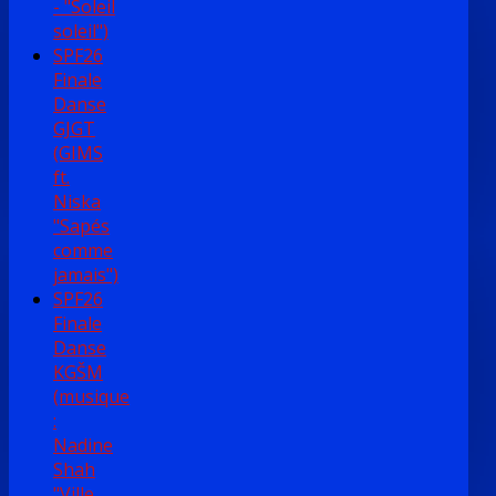
- "Soleil
soleil")
SPF26
Finale
Danse
GJGT
(GIMS
ft.
Niska
"Sapés
comme
jamais")
SPF26
Finale
Danse
KGŠM
(musique
:
Nadine
Shah
"Ville