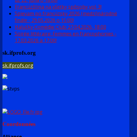
už 22. júna o 18:00!
Francúzština na všetky spôsoby vol. 3!
Spievam po francúzsky 2026 (medzi)národné
finále - 29.05.2026 o 15:00!
Halušky Comédie Club: 27.04.2026, 18:00
Soirée littéraire: Femmes en francophonies -
17.03.2026 à 17:00!
sk.ifprofs.org
sk.ifprofs.org
Coordonnées
Alliance