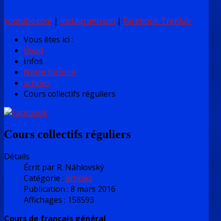
youtube.com
|
instagram.com
|
Facebook TreKlub
Vous êtes ici :
Úvod
Infos
Notre histoire
articles
Cours collectifs réguliers
Cours collectifs réguliers
Détails
Écrit par
R. Náhlovský
Catégorie :
articles
Publication : 8 mars 2016
Affichages : 158593
Cours de français général